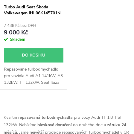
s
p
Turbo Audi Seat Škoda
Volkswagen IHI 06K145701N
p
1.8TSi 1.8TFSi 132kW 141kW
r
7 438 Kč bez DPH
r
9 000 Kč
o
Skladem
o
d
DO KOŠÍKU
d
u
Repasované turbodmychadlo
u
pro vozidla Audi A1 141kW, A3
k
132kW, TT 132kW, Seat Ibiza
k
141kW, Leon 132kW, VW Golf
132kW, Passat 132kW, Polo
t
141kW, Touran 132kW, Škoda
t
O
Octavia 132kW, Superb 132kW
ů
v
Kvalitní
repasovaná turbodmychadla
pro vozy Audi TT 1.8TFSI
ů
132kW. Nabízíme
bleskové doručení
do druhého dne a
záruku 24
l
měsíců
. Jsme největší prodejce repasovaných turbodmychadel v ČR