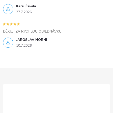
ý
Karel Čevela
27.7.2026
p
i
DĚKUJI ZA RYCHLOU OBJEDNÁVKU
s
JAROSLAV HORNI
u
10.7.2026
Z
á
p
a