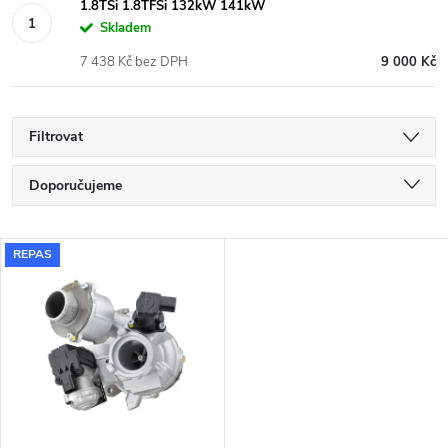
1.8TSi 1.8TFSi 132kW 141kW
Skladem
7 438 Kč bez DPH
9 000 Kč
Filtrovat
Ř
Doporučujeme
a
Nejlevnější
V
REPAS
Nejdražší
z
ý
Nejprodávanější
e
p
Abecedně
n
i
í