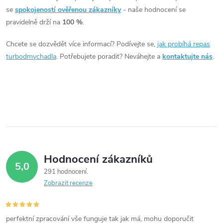
á
se
spokojeností ověřenou zákazníky
- naše hodnocení se
pravidelně drží na
100 %
.
d
Chcete se dozvědět více informací? Podívejte se,
jak probíhá repas
a
turbodmychadla
. Potřebujete poradit? Neváhejte a
kontaktujte nás
.
c
í
p
r
v
Hodnocení zákazníků
5,0
k
291 hodnocení
Zobrazit recenze
y
v
perfektní zpracování vše funguje tak jak má, mohu doporučit