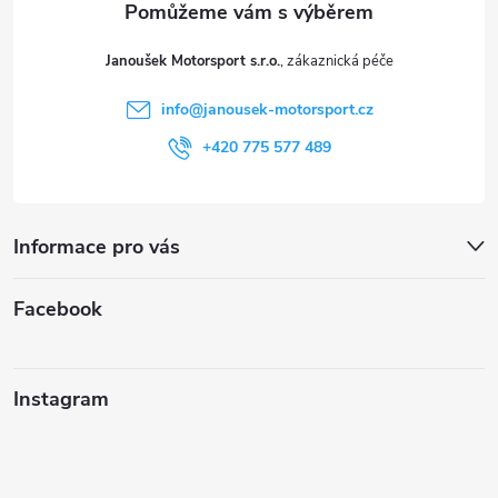
t
Janoušek Motorsport s.r.o.
í
info
@
janousek-motorsport.cz
+420 775 577 489
Informace pro vás
Facebook
Instagram