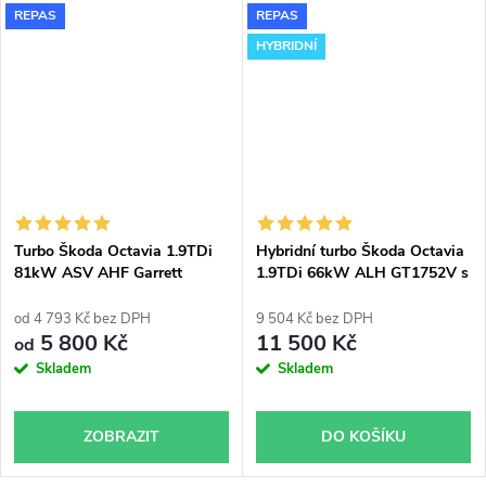
REPAS
REPAS
HYBRIDNÍ
Turbo Škoda Octavia 1.9TDi
Hybridní turbo Škoda Octavia
81kW ASV AHF Garrett
1.9TDi 66kW ALH GT1752V s
454232 713672 713673
velkým sáním
od 4 793 Kč bez DPH
9 504 Kč bez DPH
5 800 Kč
11 500 Kč
od
Skladem
Skladem
ZOBRAZIT
DO KOŠÍKU