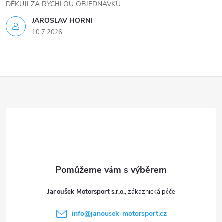
DĚKUJI ZA RYCHLOU OBJEDNÁVKU
JAROSLAV HORNI
10.7.2026
Z
á
p
a
t
Janoušek Motorsport s.r.o.
í
info
@
janousek-motorsport.cz