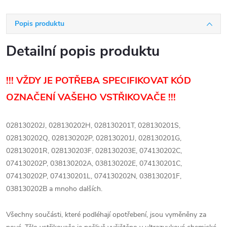
Popis produktu
Detailní popis produktu
!!! VŽDY JE POTŘEBA SPECIFIKOVAT KÓD
OZNAČENÍ VAŠEHO VSTŘIKOVAČE !!!
028130202J, 028130202H, 028130201T, 028130201S,
028130202Q, 028130202P, 028130201J, 028130201G,
028130201R, 028130203F, 028130203E, 074130202C,
074130202P, 038130202A, 038130202E, 074130201C,
074130202P, 074130201L, 074130202N, 038130201F,
038130202B a mnoho dalších.
Všechny součásti, které podléhají opotřebení, jsou vyměněny za