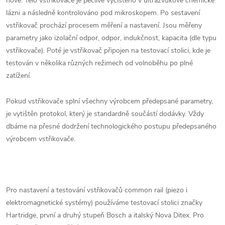
nové. Tělo vstřikovače je pečlivě vyčištěno v ultrazvukové chemické
lázni a následně kontrolováno pod mikroskopem. Po sestavení
vstřikovač prochází procesem měření a nastavení. Jsou měřeny
parametry jako izolační odpor, odpor, indukčnost, kapacita (dle typu
vstřikovače). Poté je vstřikovač připojen na testovací stolici, kde je
testován v několika různých režimech od volnoběhu po plné
zatížení.
Pokud vstřikovače splní všechny výrobcem předepsané parametry,
je vytištěn protokol, který je standardně součástí dodávky. Vždy
dbáme na přesné dodržení technologického postupu předepsaného
výrobcem vstřikovače.
Pro nastavení a testování vstřikovačů common rail (piezo i
elektromagnetické systémy) používáme testovací stolici značky
Hartridge, první a druhý stupeň Bosch a italský Nova Ditex. Pro