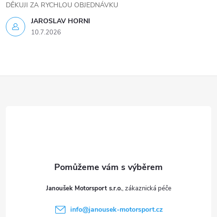
DĚKUJI ZA RYCHLOU OBJEDNÁVKU
JAROSLAV HORNI
10.7.2026
Z
á
p
a
t
Janoušek Motorsport s.r.o.
í
info
@
janousek-motorsport.cz