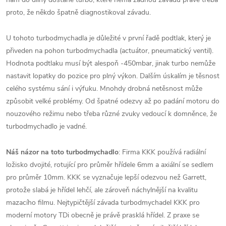
proto, že někdo špatně diagnostikoval závadu.
U tohoto turbodmychadla je důležité v první řadě podtlak, který je
přiveden na pohon turbodmychadla (actuátor, pneumatický ventil).
Hodnota podtlaku musí být alespoň -450mbar, jinak turbo nemůže
nastavit lopatky do pozice pro plný výkon. Dalším úskalím je těsnost
celého systému sání i výfuku. Mnohdy drobná netěsnost může
způsobit velké problémy. Od špatné odezvy až po padání motoru do
nouzového režimu nebo třeba různé zvuky vedoucí k domněnce, že
turbodmychadlo je vadné.
Náš názor na toto turbodmychadlo
: Firma KKK používá radiální
ložisko dvojité, rotující pro průměr hřídele 6mm a axiální se sedlem
pro průměr 10mm. KKK se vyznačuje lepší odezvou než Garrett,
protože slabá je hřídel lehčí, ale zároveň náchylnější na kvalitu
mazacího filmu. Nejtypičtější závada turbodmychadel KKK pro
moderní motory TDi obecně je právě prasklá hřídel. Z praxe se