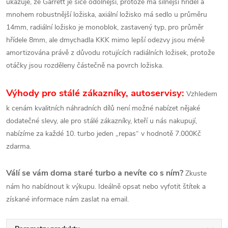
ukazuje, že Garrett je sice odolnější, protože má silnější hřídel a
mnohem robustnější ložiska, axiální ložisko má sedlo u průměru
14mm, radiální ložisko je monoblok, zastavený typ, pro průměr
hřídele 8mm, ale dmychadla KKK mimo lepší odezvy jsou méně
amortizována právě z důvodu rotujících radiálních ložisek, protože
otáčky jsou rozděleny částečně na povrch ložiska.
Výhody pro stálé zákazníky, autoservisy:
Vzhledem
k cenám kvalitních náhradních dílů není možné nabízet nějaké
dodatečné slevy, ale pro stálé zákazníky, kteří u nás nakupují,
nabízíme za každé 10. turbo jeden „repas“ v hodnotě 7.000Kč
zdarma.
Válí se vám doma staré turbo a nevíte co s ním?
Zkuste
nám ho nabídnout k výkupu. Ideálně opsat nebo vyfotit štítek a
získané informace nám zaslat na email.