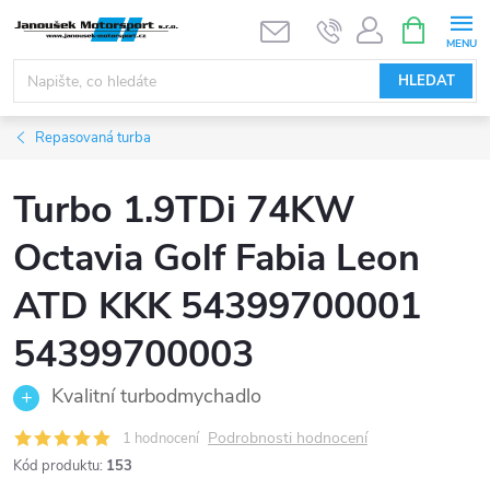
Přejít
NÁKUPNÍ
KOŠÍK
na
obsah
HLEDAT
Repasovaná turba
Turbo 1.9TDi 74KW
Octavia Golf Fabia Leon
ATD KKK 54399700001
54399700003
Kvalitní turbodmychadlo
Podrobnosti hodnocení
1 hodnocení
Kód produktu:
153