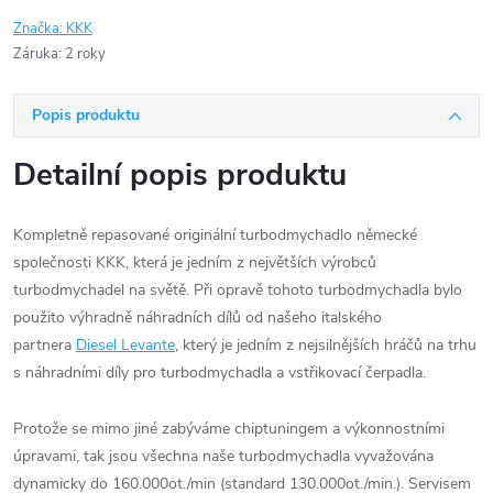
Značka:
KKK
Záruka
:
2 roky
Popis produktu
Detailní popis produktu
Kompletně repasované originální turbodmychadlo německé
společnosti KKK, která je jedním z největších výrobců
turbodmychadel na světě. Při opravě tohoto turbodmychadla bylo
použito výhradně náhradních dílů od našeho italského
partnera
Diesel Levante
, který je jedním z nejsilnějších hráčů na trhu
s náhradními díly pro turbodmychadla a vstřikovací čerpadla.
Protože se mimo jiné zabýváme chiptuningem a výkonnostními
úpravami, tak jsou všechna naše turbodmychadla vyvažována
dynamicky do 160.000ot./min (standard 130.000ot./min.). Servisem