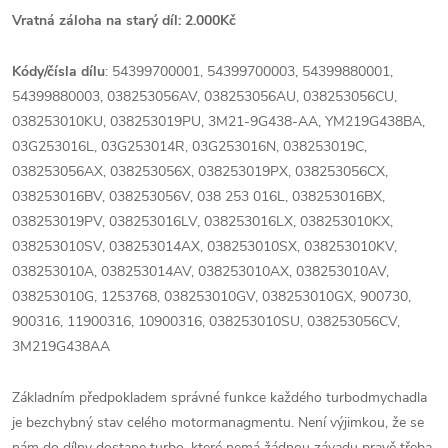
Vratná záloha na starý díl: 2.000Kč
Kódy/čísla dílu
: 54399700001, 54399700003
, 54399880001,
54399880003, 038253056AV, 038253056AU, 038253056CU,
038253010KU, 038253019PU, 3M21-9G438-AA, YM219G438BA,
03G253016L, 03G253014R, 03G253016N, 038253019C,
038253056AX, 038253056X, 038253019PX, 038253056CX,
038253016BV, 038253056V, 038 253 016L, 038253016BX,
038253019PV, 038253016LV, 038253016LX, 038253010KX,
038253010SV, 038253014AX, 038253010SX, 038253010KV,
038253010A, 038253014AV, 038253010AX, 038253010AV,
038253010G, 1253768, 038253010GV, 038253010GX, 900730,
900316, 11900316, 10900316, 038253010SU, 038253056CV,
3M219G438AA
Základním předpokladem správné funkce každého turbodmychadla
je bezchybný stav celého motormanagmentu. Není výjimkou, že se
nám do dílny dostane turbo, které nemá žádnou závadu pravě třeba