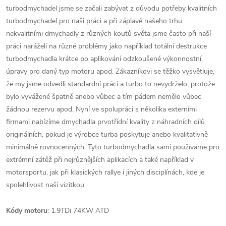
turbodmychadel jsme se začali zabývat z důvodu potřeby kvalitních
turbodmychadel pro naši práci a při záplavě našeho trhu
nekvalitními dmychadly z různých koutů světa jsme často při naší
práci naráželi na různé problémy jako například totální destrukce
turbodmychadla krátce po aplikování odzkoušené výkonnostní
úpravy pro daný typ motoru apod. Zákazníkovi se těžko vysvětluje,
že my jsme odvedli standardní práci a turbo to nevydrželo, protože
bylo vyvážené špatně anebo vůbec a tím pádem nemělo vůbec
žádnou rezervu apod. Nyní ve spolupráci s několika externími
firmami nabízíme dmychadla prvotřídní kvality z náhradních dílů
originálních, pokud je výrobce turba poskytuje anebo kvalitativně
minimálně rovnocenných. Tyto turbodmychadla sami používáme pro
extrémní zátěž při nejrůznějších aplikacích a také například v
motorsportu, jak při klasických rallye i jiných disciplínách, kde je
spolehlivost naší vizitkou.
Kódy motoru
: 1.9TDi 74KW ATD