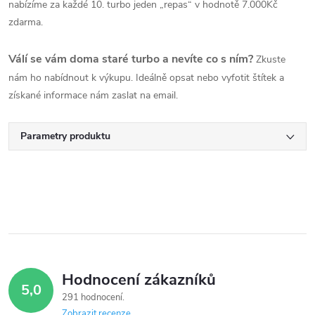
nabízíme za každé 10. turbo jeden „repas“ v hodnotě 7.000Kč
zdarma.
Válí se vám doma staré turbo a nevíte co s ním?
Zkuste
nám ho nabídnout k výkupu. Ideálně opsat nebo vyfotit štítek a
získané informace nám zaslat na email.
Parametry produktu
Hodnocení zákazníků
5,0
291 hodnocení
Zobrazit recenze