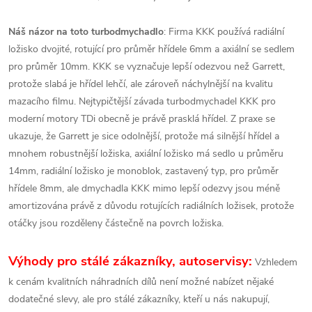
Náš názor na toto turbodmychadlo
: Firma KKK používá radiální
ložisko dvojité, rotující pro průměr hřídele 6mm a axiální se sedlem
pro průměr 10mm. KKK se vyznačuje lepší odezvou než Garrett,
protože slabá je hřídel lehčí, ale zároveň náchylnější na kvalitu
mazacího filmu. Nejtypičtější závada turbodmychadel KKK pro
moderní motory TDi obecně je právě prasklá hřídel. Z praxe se
ukazuje, že Garrett je sice odolnější, protože má silnější hřídel a
mnohem robustnější ložiska, axiální ložisko má sedlo u průměru
14mm, radiální ložisko je monoblok, zastavený typ, pro průměr
hřídele 8mm, ale dmychadla KKK mimo lepší odezvy jsou méně
amortizována právě z důvodu rotujících radiálních ložisek, protože
otáčky jsou rozděleny částečně na povrch ložiska.
Výhody pro stálé zákazníky, autoservisy:
Vzhledem
k cenám kvalitních náhradních dílů není možné nabízet nějaké
dodatečné slevy, ale pro stálé zákazníky, kteří u nás nakupují,