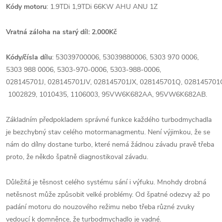
Kódy motoru
: 1.9TDi 1,9TDi 66KW AHU ANU 1Z
Vratná záloha na starý díl: 2.000Kč
Kódy/čísla dílu
: 53039700006, 53039880006, 5303 970 0006,
5303 988 0006, 5303-970-0006, 5303-988-0006,
0
28145701J,
028145701JV,
028145701JX,
028145701Q,
028145701
1002829,
1010435,
1106003,
95VW6K682AA,
95VW6K682AB
.
Základním předpokladem správné funkce každého turbodmychadla
je bezchybný stav celého motormanagmentu. Není výjimkou, že se
nám do dílny dostane turbo, které nemá žádnou závadu pravě třeba
proto, že někdo špatně diagnostikoval závadu.
Důležitá je těsnost celého systému sání i výfuku. Mnohdy drobná
netěsnost může způsobit velké problémy. Od špatné odezvy až po
padání motoru do nouzového režimu nebo třeba různé zvuky
vedoucí k domněnce, že turbodmychadlo je vadné.