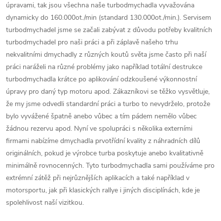
úpravami, tak jsou všechna naše turbodmychadla vyvažována
dynamicky do 160.000ot./min (standard 130.000ot./min.). Servisem
turbodmychadel jsme se začali zabývat z důvodu potřeby kvalitních
turbodmychadel pro naši práci a při záplavě našeho trhu
nekvalitními dmychadly z různých koutů světa jsme často při naší
práci naráželi na různé problémy jako například totální destrukce
turbodmychadla krátce po aplikování odzkoušené výkonnostní
úpravy pro daný typ motoru apod. Zákazníkovi se těžko vysvětluje,
že my jsme odvedli standardní práci a turbo to nevydrželo, protože
bylo vyvážené špatně anebo vůbec a tím pádem nemělo vůbec
žádnou rezervu apod. Nyní ve spolupráci s několika externími
firmami nabízíme dmychadla prvotřídní kvality z náhradních dílů
originálních, pokud je výrobce turba poskytuje anebo kvalitativně
minimálně rovnocenných. Tyto turbodmychadla sami používáme pro
extrémní zátěž při nejrůznějších aplikacích a také například v
motorsportu, jak při klasických rallye i jiných disciplínách, kde je
spolehlivost naší vizitkou.