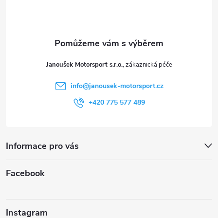
p
a
t
Janoušek Motorsport s.r.o.
í
info
@
janousek-motorsport.cz
+420 775 577 489
Informace pro vás
Facebook
Instagram