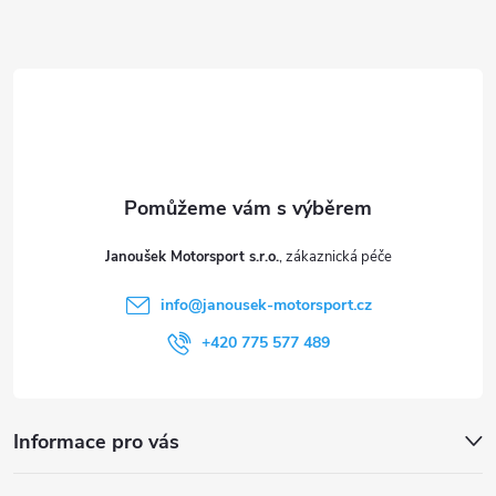
Z
á
p
a
t
Janoušek Motorsport s.r.o.
í
info
@
janousek-motorsport.cz
+420 775 577 489
Informace pro vás