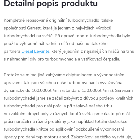
Detailní popis produktu
Kompletně repasované originální turbodmychadlo italské
společnosti Garrett, která je jedním z největších výrobců
turbodmychadel na světě. Při opravě tohoto turbodmychadla bylo
použito výhradně náhradních dílů od našeho italského
partnera
Diesel Levante
, který je jedním z nejsilnějších hráčů na trhu
s náhradními díly pro turbodmychadla a vstřikovací čerpadla.
Protože se mimo jiné zabýváme chiptuningem a výkonnostními
úpravami, tak jsou všechna naše turbodmychadla vyvažována
dynamicky do 160.000ot./min (standard 130.000ot./min.). Servisem
turbodmychadel jsme se začali zabývat z důvodu potřeby kvalitních
turbodmychadel pro naši práci a při záplavě našeho trhu
nekvalitními dmychadly z různých koutů světa jsme často při naší
práci naráželi na různé problémy jako například totální destrukce
turbodmychadla krátce po aplikování odzkoušené výkonnostní
úpravy pro daný typ motoru apod. Zákazníkovi se těžko vysvětluje,