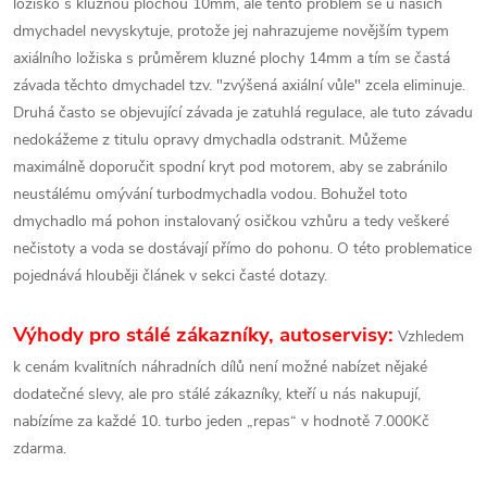
ložisko s kluznou plochou 10mm, ale tento problém se u našich
dmychadel nevyskytuje, protože jej nahrazujeme novějším typem
axiálního ložiska s průměrem kluzné plochy 14mm a tím se častá
závada těchto dmychadel tzv. "zvýšená axiální vůle" zcela eliminuje.
Druhá často se objevující závada je zatuhlá regulace, ale tuto závadu
nedokážeme z titulu opravy dmychadla odstranit. Můžeme
maximálně doporučit spodní kryt pod motorem, aby se zabránilo
neustálému omývání turbodmychadla vodou. Bohužel toto
dmychadlo má pohon instalovaný osičkou vzhůru a tedy veškeré
nečistoty a voda se dostávají přímo do pohonu. O této problematice
pojednává hlouběji článek v sekci časté dotazy.
Výhody pro stálé zákazníky, autoservisy:
Vzhledem
k cenám kvalitních náhradních dílů není možné nabízet nějaké
dodatečné slevy, ale pro stálé zákazníky, kteří u nás nakupují,
nabízíme za každé 10. turbo jeden „repas“ v hodnotě 7.000Kč
zdarma.