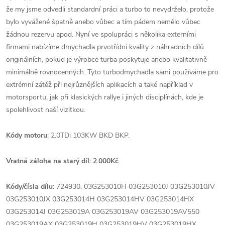
že my jsme odvedli standardní práci a turbo to nevydrželo, protože
bylo vyvážené špatně anebo vůbec a tím pádem nemělo vůbec
žádnou rezervu apod. Nyní ve spolupráci s několika externími
firmami nabízíme dmychadla prvotřídní kvality z náhradních dílů
originálních, pokud je výrobce turba poskytuje anebo kvalitativně
minimálně rovnocenných. Tyto turbodmychadla sami používáme pro
extrémní zátěž při nejrůznějších aplikacích a také například v
motorsportu, jak při klasických rallye i jiných disciplínách, kde je
spolehlivost naší vizitkou.
Kódy motoru
: 2.0TDi 103KW BKD BKP.
Vratná záloha na starý díl: 2.000Kč
Kódy/čísla dílu
: 724930, 03G253010H 03G253010J 03G253010JV
03G253010JX 03G253014H 03G253014HV 03G253014HX
03G253014J 03G253019A 03G253019AV 03G253019AV550
03G253019AX 03G253019H 03G253019HV 03G253019HX.