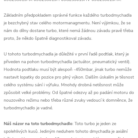
Základním předpokladem správné funkce každého turbodmychadla
je bezchybný stav celého motormanagmentu. Není výjimkou, že se
nám do dílny dostane turbo, které nemá žádnou závadu pravě třeba
proto, že někdo špatně diagnostikoval závadu.
U tohoto turbodmychadla je důležité v první řadě podtlak, který je
přiveden na pohon turbodmychadla (actuátor, pneumatický ventil).
Hodnota podtlaku musí být alespoň -450mbar, jinak turbo nemůže
nastavit lopatky do pozice pro plný výkon. Dalším úskalím je těsnost
celého systému sání i výfuku. Mnohdy drobná netěsnost může
způsobit velké problémy. Od špatné odezvy až po padání motoru do
nouzového režimu nebo třeba různé zvuky vedoucí k domněnce, že
turbodmychadlo je vadné.
Náš názor na toto turbodmychadlo
: Toto turbo je jeden ze
spolehlivých kusů. Jediným neduhem tohoto dmychadla je axiální