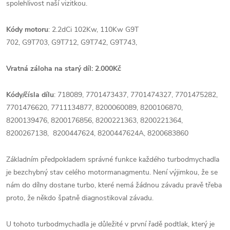
spolehlivost naší vizitkou.
Kódy motoru
: 2.2dCi 102Kw, 110Kw G9T
702, G9T703, G9T712, G9T742, G9T743,
Vratná záloha na starý díl: 2.000Kč
Kódy/čísla dílu
: 718089, 7701473437, 7701474327, 7701475282,
7701476620, 7711134877, 8200060089, 8200106870,
8200139476, 8200176856, 8200221363, 8200221364,
8200267138, 8200447624, 8200447624A, 8200683860
Základním předpokladem správné funkce každého turbodmychadla
je bezchybný stav celého motormanagmentu. Není výjimkou, že se
nám do dílny dostane turbo, které nemá žádnou závadu pravě třeba
proto, že někdo špatně diagnostikoval závadu.
U tohoto turbodmychadla je důležité v první řadě podtlak, který je