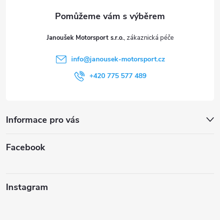
a
t
Janoušek Motorsport s.r.o.
í
info
@
janousek-motorsport.cz
+420 775 577 489
Informace pro vás
Facebook
Instagram