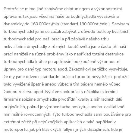
Protože se mimo jiné zabýváme chiptuningem a výkonnostními
úpravami, tak jsou všechna naše turbodmychadla vyvažována
dynamicky do 160.000ot./min (standard 130.000ot./min.). Servisem
turbodmychadel jsme se začali zabývat z důvodu potřeby kvalitních
turbodmychadel pro naši práci a při záplavě našeho trhu
nekvalitními dmychadly z různých koutů světa jsme často při naší
práci naráželi na různé problémy jako například totální destrukce
turbodmychadla krátce po aplikování odzkoušené výkonnostní
úpravy pro daný typ motoru apod. Zákazníkovi se těžko vysvětluje,
že my jsme odvedli standardní práci a turbo to nevydrželo, protože
bylo vyvážené špatně anebo vůbec a tím pádem nemělo vůbec
žádnou rezervu apod. Nyní ve spolupráci s několika externími
firmami nabízíme dmychadla prvotřídní kvality z náhradních dílů
originálních, pokud je výrobce turba poskytuje anebo kvalitativně
minimálně rovnocenných. Tyto turbodmychadla sami používáme pro
extrémní zátěž při nejrůznějších aplikacích a také například v
motorsportu, jak při klasických rallye i jiných disciplínách, kde je