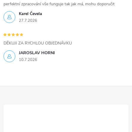
perfektní zpracování vše funguje tak jak má, mohu doporučit
Karel Čevela
27.7.2026
DĚKUJI ZA RYCHLOU OBJEDNÁVKU
JAROSLAV HORNI
10.7.2026
Z
á
p