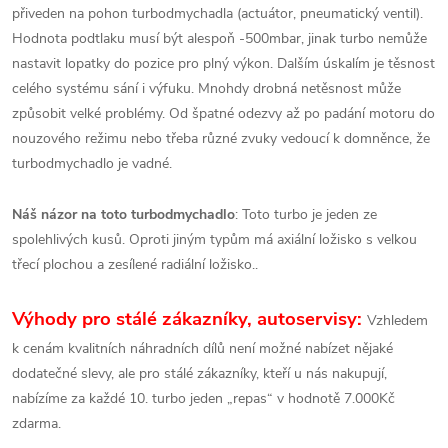
přiveden na pohon turbodmychadla (actuátor, pneumatický ventil).
Hodnota podtlaku musí být alespoň -500mbar, jinak turbo nemůže
nastavit lopatky do pozice pro plný výkon. Dalším úskalím je těsnost
celého systému sání i výfuku. Mnohdy drobná netěsnost může
způsobit velké problémy. Od špatné odezvy až po padání motoru do
nouzového režimu nebo třeba různé zvuky vedoucí k domněnce, že
turbodmychadlo je vadné.
Náš názor na toto turbodmychadlo
: Toto turbo je jeden ze
spolehlivých kusů. Oproti jiným typům má axiální ložisko s velkou
třecí plochou a zesílené radiální ložisko..
Výhody pro stálé zákazníky, autoservisy:
Vzhledem
k cenám kvalitních náhradních dílů není možné nabízet nějaké
dodatečné slevy, ale pro stálé zákazníky, kteří u nás nakupují,
nabízíme za každé 10. turbo jeden „repas“ v hodnotě 7.000Kč
zdarma.