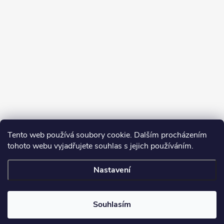
Tento web používá soubory cookie. Dalším procházením
tohoto webu vyjadřujete souhlas s jejich používáním.
Sledovat na Instagramu
Nastavení
Copyright 2026
Turbodmychadla Janoušek Motorsport s.r.o.
. Všechna
práva vyhrazena.
Upravit nastavení cookies
Souhlasím
Vytvořil Shoptet