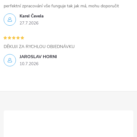
perfektní zpracování vše funguje tak jak má, mohu doporučit
Karel Čevela
27.7.2026
DĚKUJI ZA RYCHLOU OBJEDNÁVKU
JAROSLAV HORNI
10.7.2026
Z
á
p