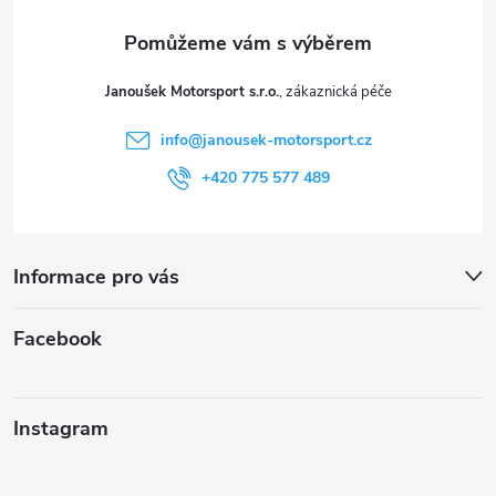
a
t
Janoušek Motorsport s.r.o.
í
info
@
janousek-motorsport.cz
+420 775 577 489
Informace pro vás
Facebook
Instagram