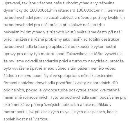
úpravami, tak jsou všechna naše turbodmychadla vyvažována
dynamicky do 160.000ot./min (standard 130.000ot./min.). Servisem
turbodmychadel jsme se začali zabývat z důvodu potřeby kvalitních
turbodmychadel pro naši práci a při záplavě našeho trhu
nekvalitními dmychadly z různých koutů světa jsme často při naší
práci naráželi na různé problémy jako například totální destrukce
turbodmychadla krátce po aplikování odzkoušené výkonnostní
úpravy pro daný typ motoru apod. Zákazníkovi se těžko vysvětluje,
že my jsme odvedli standardní práci a turbo to nevydrželo, protože
bylo vyvážené špatně anebo vůbec a tím pádem nemělo vůbec
žádnou rezervu apod. Nyní ve spolupráci s několika externími
firmami nabízíme dmychadla prvotřídní kvality z náhradních dílů
originálních, pokud je výrobce turba poskytuje anebo kvalitativně
minimálně rovnocenných. Tyto turbodmychadla sami používáme pro
extrémní zátěž při nejrůznějších aplikacích a také například v
motorsportu, jak při klasických rallye i jiných disciplínách, kde je
spolehlivost naší vizitkou.