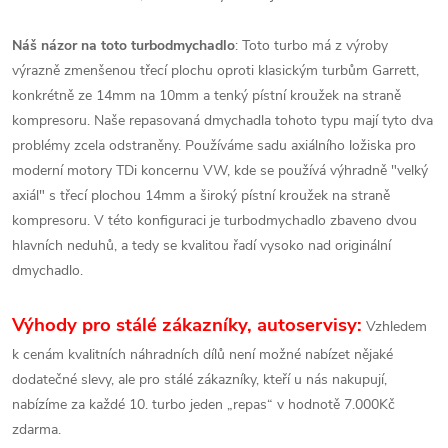
Náš názor na toto turbodmychadlo
: Toto turbo má z výroby
výrazně zmenšenou třecí plochu oproti klasickým turbům Garrett,
konkrétně ze 14mm na 10mm a tenký pístní kroužek na straně
kompresoru. Naše repasovaná dmychadla tohoto typu mají tyto dva
problémy zcela odstraněny. Používáme sadu axiálního ložiska pro
moderní motory TDi koncernu VW, kde se používá výhradně "velký
axiál" s třecí plochou 14mm a široký pístní kroužek na straně
kompresoru. V této konfiguraci je turbodmychadlo zbaveno dvou
hlavních neduhů, a tedy se kvalitou řadí vysoko nad originální
dmychadlo.
Výhody pro stálé zákazníky, autoservisy:
Vzhledem
k cenám kvalitních náhradních dílů není možné nabízet nějaké
dodatečné slevy, ale pro stálé zákazníky, kteří u nás nakupují,
nabízíme za každé 10. turbo jeden „repas“ v hodnotě 7.000Kč
zdarma.