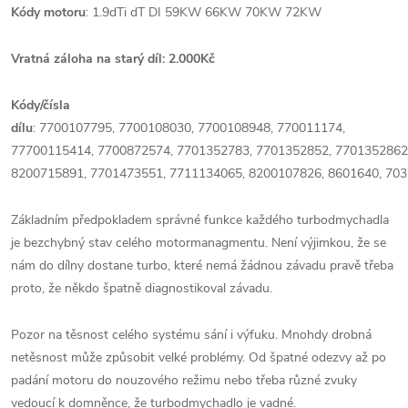
Kódy motoru
: 1.9dTi dT DI 59KW 66KW 70KW 72KW
Vratná záloha na starý díl: 2.000Kč
Kódy/čísla
dílu
:
7700107795,
7700108030,
7700108948,
770011174,
7
7700115414,
7700872574,
7701352783,
7701352852,
7701352862
8200715891,
7701473551,
7711134065,
8200107826,
8601640, 70
Základním předpokladem správné funkce každého turbodmychadla
je bezchybný stav celého motormanagmentu. Není výjimkou, že se
nám do dílny dostane turbo, které nemá žádnou závadu pravě třeba
proto, že někdo špatně diagnostikoval závadu.
Pozor na těsnost celého systému sání i výfuku. Mnohdy drobná
netěsnost může způsobit velké problémy. Od špatné odezvy až po
padání motoru do nouzového režimu nebo třeba různé zvuky
vedoucí k domněnce, že turbodmychadlo je vadné.