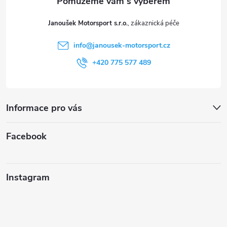
t
Janoušek Motorsport s.r.o.
í
info
@
janousek-motorsport.cz
+420 775 577 489
Informace pro vás
Facebook
Instagram