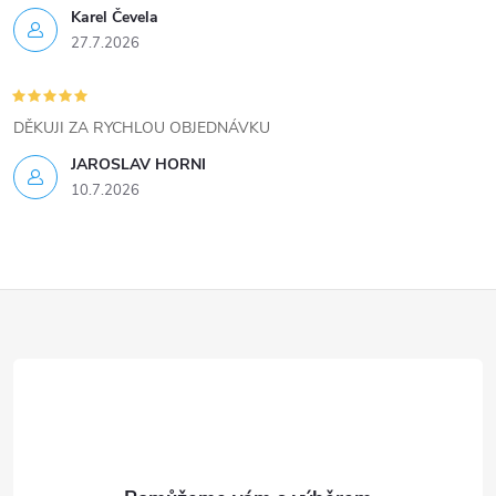
Karel Čevela
27.7.2026
DĚKUJI ZA RYCHLOU OBJEDNÁVKU
JAROSLAV HORNI
10.7.2026
Z
á
p
a