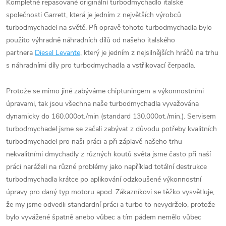
Kompletně repasované originální turbodmychadlo italské
společnosti Garrett, která je jedním z největších výrobců
turbodmychadel na světě. Při opravě tohoto turbodmychadla bylo
použito výhradně náhradních dílů od našeho italského
partnera
Diesel Levante
, který je jedním z nejsilnějších hráčů na trhu
s náhradními díly pro turbodmychadla a vstřikovací čerpadla.
Protože se mimo jiné zabýváme chiptuningem a výkonnostními
úpravami, tak jsou všechna naše turbodmychadla vyvažována
dynamicky do 160.000ot./min (standard 130.000ot./min.). Servisem
turbodmychadel jsme se začali zabývat z důvodu potřeby kvalitních
turbodmychadel pro naši práci a při záplavě našeho trhu
nekvalitními dmychadly z různých koutů světa jsme často při naší
práci naráželi na různé problémy jako například totální destrukce
turbodmychadla krátce po aplikování odzkoušené výkonnostní
úpravy pro daný typ motoru apod. Zákazníkovi se těžko vysvětluje,
že my jsme odvedli standardní práci a turbo to nevydrželo, protože
bylo vyvážené špatně anebo vůbec a tím pádem nemělo vůbec