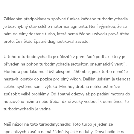
Základním předpokladem správné funkce každého turbodmychadla
je bezchybný stav celého motormanagmentu. Není výjimkou, že se
nám do dílny dostane turbo, které nemá žádnou závadu pravě třeba
proto, že někdo špatně diagnostikoval závadu.
U tohoto turbodmychadla je důležité v první řadě podtlak, který je
přiveden na pohon turbodmychadla (actuátor, pneumatický ventil).
Hodnota podtlaku musí být alespoň -450mbar, jinak turbo nemůže
nastavit lopatky do pozice pro plný výkon. Dalším úskalím je těsnost
celého systému sání i výfuku. Mnohdy drobná netěsnost může
způsobit velké problémy. Od špatné odezvy až po padání motoru do
nouzového režimu nebo třeba různé zvuky vedoucí k domněnce, že
turbodmychadlo je vadné.
Náš názor na toto turbodmychadlo
: Toto turbo je jeden ze
spolehlivých kusů a nemá žádné typické neduhy. Dmychadlo je na