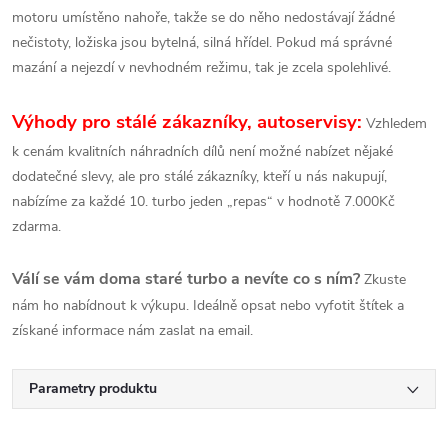
motoru umístěno nahoře, takže se do něho nedostávají žádné
nečistoty, ložiska jsou bytelná, silná hřídel. Pokud má správné
mazání a nejezdí v nevhodném režimu, tak je zcela spolehlivé.
Výhody pro stálé zákazníky, autoservisy:
Vzhledem
k cenám kvalitních náhradních dílů není možné nabízet nějaké
dodatečné slevy, ale pro stálé zákazníky, kteří u nás nakupují,
nabízíme za každé 10. turbo jeden „repas“ v hodnotě 7.000Kč
zdarma.
Válí se vám doma staré turbo a nevíte co s ním?
Zkuste
nám ho nabídnout k výkupu. Ideálně opsat nebo vyfotit štítek a
získané informace nám zaslat na email.
Parametry produktu