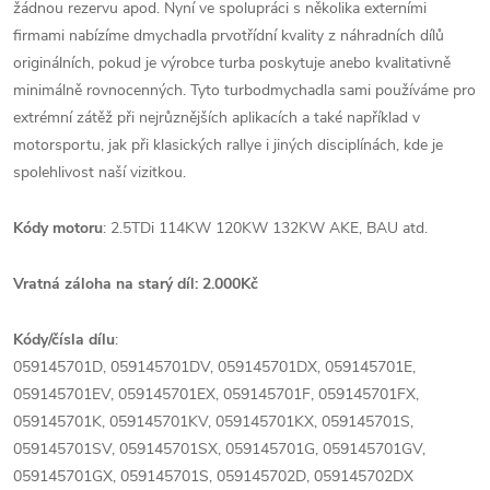
žádnou rezervu apod. Nyní ve spolupráci s několika externími
firmami nabízíme dmychadla prvotřídní kvality z náhradních dílů
originálních, pokud je výrobce turba poskytuje anebo kvalitativně
minimálně rovnocenných. Tyto turbodmychadla sami používáme pro
extrémní zátěž při nejrůznějších aplikacích a také například v
motorsportu, jak při klasických rallye i jiných disciplínách, kde je
spolehlivost naší vizitkou.
Kódy motoru
: 2.5TDi 114KW 120KW 132KW AKE, BAU atd.
Vratná záloha na starý díl: 2.000Kč
Kódy/čísla dílu
:
059145701D, 059145701DV, 059145701DX, 059145701E,
059145701EV, 059145701EX, 059145701F, 059145701FX,
059145701K, 059145701KV, 059145701KX, 059145701S,
059145701SV, 059145701SX, 059145701G, 059145701GV,
059145701GX, 059145701S, 059145702D, 059145702DX