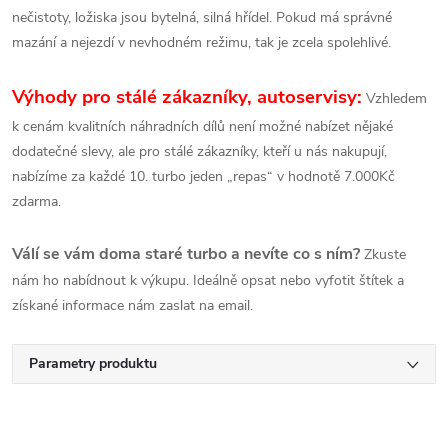
nečistoty, ložiska jsou bytelná, silná hřídel. Pokud má správné
mazání a nejezdí v nevhodném režimu, tak je zcela spolehlivé.
Výhody pro stálé zákazníky, autoservisy:
Vzhledem
k cenám kvalitních náhradních dílů není možné nabízet nějaké
dodatečné slevy, ale pro stálé zákazníky, kteří u nás nakupují,
nabízíme za každé 10. turbo jeden „repas“ v hodnotě 7.000Kč
zdarma.
Válí se vám doma staré turbo a nevíte co s ním?
Zkuste
nám ho nabídnout k výkupu. Ideálně opsat nebo vyfotit štítek a
získané informace nám zaslat na email.
Parametry produktu