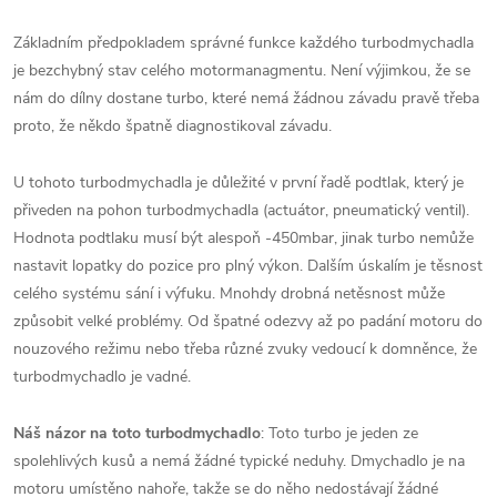
Základním předpokladem správné funkce každého turbodmychadla
je bezchybný stav celého motormanagmentu. Není výjimkou, že se
nám do dílny dostane turbo, které nemá žádnou závadu pravě třeba
proto, že někdo špatně diagnostikoval závadu.
U tohoto turbodmychadla je důležité v první řadě podtlak, který je
přiveden na pohon turbodmychadla (actuátor, pneumatický ventil).
Hodnota podtlaku musí být alespoň -450mbar, jinak turbo nemůže
nastavit lopatky do pozice pro plný výkon. Dalším úskalím je těsnost
celého systému sání i výfuku. Mnohdy drobná netěsnost může
způsobit velké problémy. Od špatné odezvy až po padání motoru do
nouzového režimu nebo třeba různé zvuky vedoucí k domněnce, že
turbodmychadlo je vadné.
Náš názor na toto turbodmychadlo
: Toto turbo je jeden ze
spolehlivých kusů a nemá žádné typické neduhy. Dmychadlo je na
motoru umístěno nahoře, takže se do něho nedostávají žádné