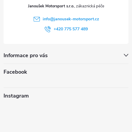
t
Janoušek Motorsport s.r.o.
í
info
@
janousek-motorsport.cz
+420 775 577 489
Informace pro vás
Facebook
Instagram