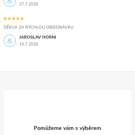
27.7.2026
DĚKUJI ZA RYCHLOU OBJEDNÁVKU
JAROSLAV HORNI
10.7.2026
Z
á
p
a