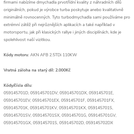
firmami nabízíme dmychadla prvotřídní kvality z náhradních dílů
originálních, pokud je výrobce turba poskytuje anebo kvalitativně
minimálně rovnocenných. Tyto turbodmychadla sami používáme pro
extrémní zátěž při nejrůznějších aplikacích a také například v
motorsportu, jak při klasických rallye i jiných disciplínách, kde je
spolehlivost naší vizitkou.
Kódy motoru
: AKN AFB 2.5TDi 110KW
Vratná záloha na starý díl: 2.000Kč
Kódy/čísla dílu
:
059145701D, 059145701DV, 059145701DX, 059145701E,
059145701EV, 059145701EX, 059145701F, 059145701FX,
059145701K, 059145701KV, 059145701KX, 059145701S,
059145701SV, 059145701SX, 059145701G, 059145701GV,
059145701GX, 059145701S, 059145702D, 059145702DX