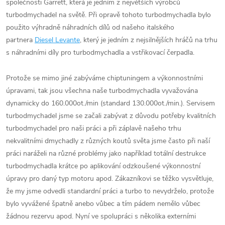
společnosti Garrett, která je jedním z největších výrobců
turbodmychadel na světě. Při opravě tohoto turbodmychadla bylo
použito výhradně náhradních dílů od našeho italského
partnera
Diesel Levante
, který je jedním z nejsilnějších hráčů na trhu
s náhradními díly pro turbodmychadla a vstřikovací čerpadla.
Protože se mimo jiné zabýváme chiptuningem a výkonnostními
úpravami, tak jsou všechna naše turbodmychadla vyvažována
dynamicky do 160.000ot./min (standard 130.000ot./min.). Servisem
turbodmychadel jsme se začali zabývat z důvodu potřeby kvalitních
turbodmychadel pro naši práci a při záplavě našeho trhu
nekvalitními dmychadly z různých koutů světa jsme často při naší
práci naráželi na různé problémy jako například totální destrukce
turbodmychadla krátce po aplikování odzkoušené výkonnostní
úpravy pro daný typ motoru apod. Zákazníkovi se těžko vysvětluje,
že my jsme odvedli standardní práci a turbo to nevydrželo, protože
bylo vyvážené špatně anebo vůbec a tím pádem nemělo vůbec
žádnou rezervu apod. Nyní ve spolupráci s několika externími