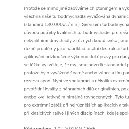
Protože se mimo jiné zabýváme chiptuningem a výk
všechna naše turbodmychadla vyvažována dynamic
(standard 130.000ot./min.). Servisem turbodmychad
důvodu potřeby kvalitních turbodmychadel pro naši 
nekvalitními dmychadly z různých koutů světa jsme č
různé problémy jako například totální destrukce tu
aplikování odzkoušené výkonnostní úpravy pro daný
se těžko vysvětluje, že my jsme odvedli standardní p
protože bylo vyvážené špatně anebo vůbec a tím 
rezervu apod. Nyní ve spolupráci s několika extern
prvotřídní kvality z náhradních dílů originálních, po
anebo kvalitativně minimálně rovnocenných. Tyto 
pro extrémní zátěž při nejrůznějších aplikacích a ta
při klasických rallye i jiných disciplínách, kde je spol
Kódy motoru
: 2.0TDi 92kW CFHE