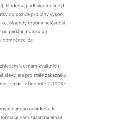
l). Hodnota podtlaku musí být
tky do pozice pro plný výkon.
ýfuku. Mnohdy drobná netěsnost
ž po padání motoru do
 k domněnce, že
zhledem k cenám kvalitních
 slevy, ale pro stálé zákazníky,
jeden „repas“ v hodnotě 7.000Kč
uste nám ho nabídnout k
informace nám zaslat na email.