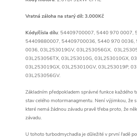
Vratná záloha na starý díl: 3.000Kč
Kódy/čísla dílu
: 54409700007, 5440 970 0007, 
54409880007, 54409700036, 5440 970 0036,
0036, 03L253019GV, 03L253056GX, 03L2530
03L253056TX, 03L253010G, 03L253010GX, 0
03L253019GX, 03L253010GV, 03L253019P, 03
03L253056GV.
Základním předpokladem správné funkce každého 
stav celého motormanagmentu. Není výjimkou, že se
které nemá žádnou závadu pravě třeba proto, že ně
závadu.
U tohoto turbodmychadla je důležité v první řadě pod