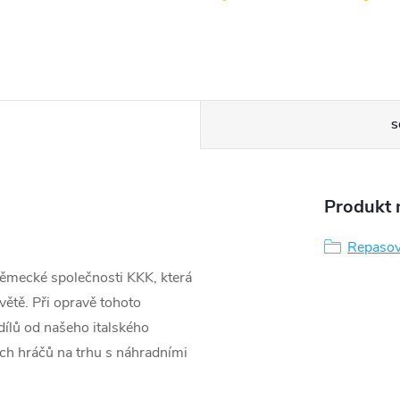
S
Produkt n
Repasov
ěmecké společnosti KKK, která
větě. Při opravě tohoto
ílů od našeho italského
ších hráčů na trhu s náhradními