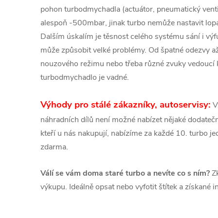
pohon turbodmychadla (actuátor, pneumatický venti
alespoň -500mbar, jinak turbo nemůže nastavit lopa
Dalším úskalím je těsnost celého systému sání i v
může způsobit velké problémy. Od špatné odezvy a
nouzového režimu nebo třeba různé zvuky vedoucí
turbodmychadlo je vadné.
Výhody pro stálé zákazníky, autoservisy:
V
náhradních dílů není možné nabízet nějaké dodatečné
kteří u nás nakupují, nabízíme za každé 10. turbo 
zdarma.
Válí se vám doma staré turbo a nevíte co s ním?
Zk
výkupu. Ideálně opsat nebo vyfotit štítek a získané 