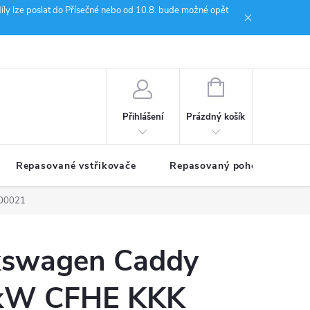
íly lze poslat do Přísečné nebo od 10.8. bude možné opět
ion Janoušek Motorsport Český Krumlov
NÁKUPNÍ
KOŠÍK
Prázdný košík
Přihlášení
Repasované vstřikovače
Repasovaný pohon TDM
700021
kswagen Caddy
2kW CFHE KKK