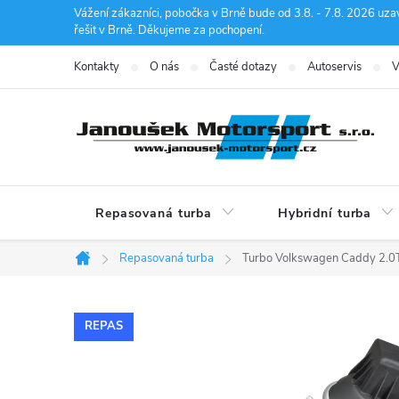
Přejít
Vážení zákazníci, pobočka v Brně bude od 3.8. - 7.8. 2026 uza
řešit v Brně. Děkujeme za pochopení.
na
obsah
Kontakty
O nás
Časté dotazy
Autoservis
V
Repasovaná turba
Hybridní turba
Repasovaná turba
Turbo Volkswagen Caddy 2
Domů
REPAS