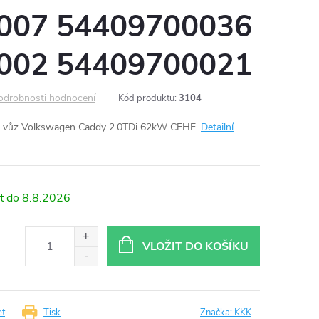
007 54409700036
002 54409700021
odrobnosti hodnocení
Kód produktu:
3104
 vůz Volkswagen Caddy 2.0TDi 62kW CFHE.
Detailní
8.8.2026
VLOŽIT DO KOŠÍKU
et
Tisk
Značka:
KKK