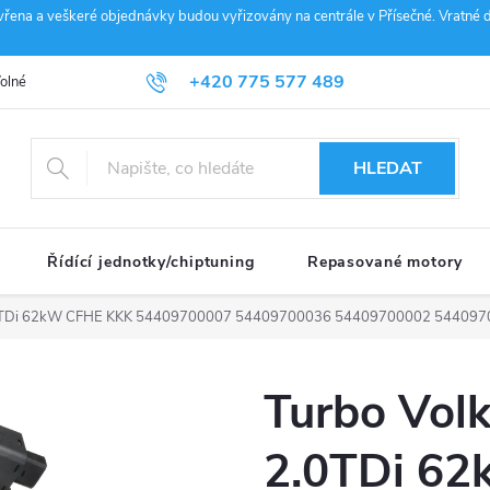
vřena a veškeré objednávky budou vyřizovány na centrále v Přísečné. Vratné d
+420 775 577 489
olné pozice
Obchodní podmínky
Reklamace
GDPR
Penz
info@janousek-motorsport.cz
HLEDAT
Řídící jednotky/chiptuning
Repasované motory
.0TDi 62kW CFHE KKK 54409700007 54409700036 54409700002 54409
Turbo Vol
2.0TDi 6