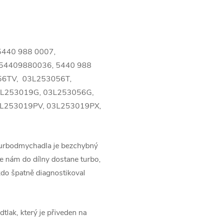
5440 988 0007,
 54409880036, 5440 988
56TV, 03L253056T,
3L253019G, 03L253056G,
L253019PV, 03L253019PX,
turbodmychadla je bezchybný
 nám do dílny dostane turbo,
kdo špatně diagnostikoval
tlak, který je přiveden na