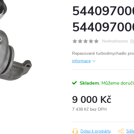
54409700
54409700
P
Neohodnoceno
Repasované turbodmychadlo pro
informace
Skladem
9 000 Kč
7 438 Kč bez DPH
Měrná
cena:
Dotaz k produktu
Sdíl