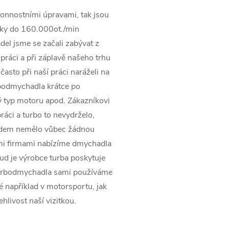
onnostními úpravami, tak jsou
ky do 160.000ot./min
el jsme se začali zabývat z
práci a při záplavě našeho trhu
asto při naší práci naráželi na
rbodmychadla krátce po
 typ motoru apod. Zákazníkovi
ráci a turbo to nevydrželo,
pádem nemělo vůbec žádnou
ími firmami nabízíme dmychadla
kud je výrobce turba poskytuje
turbodmychadla sami používáme
ké například v motorsportu, jak
ehlivost naší vizitkou.