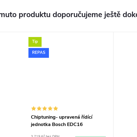
muto produktu doporučujeme ještě dok
Tip
REPAS
Chiptuning- upravená řídící
jednotka Bosch EDC16
3 719 Kč bez DPH