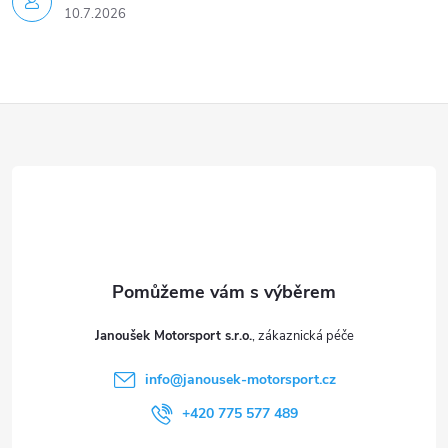
10.7.2026
Z
á
p
a
t
Janoušek Motorsport s.r.o.
í
info
@
janousek-motorsport.cz
+420 775 577 489