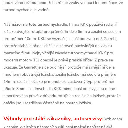
nouzového režimu nebo třeba různé zvuky vedoucí k domněnce, že
turbodmychadlo je vadné.
Náš názor na toto turbodmychadlo
: Firma KKK používá radiální
ložisko dvojité, rotující pro průměr hřídele 6mm a axiální se sedlem
pro průměr 10mm. KKK se vyznačuje lepší odezvou než Garrett,
protože slabá je hřídel lehčí, ale zároveň náchylnější na kvalitu
mazacího filmu. Nejtypičtější závada turbodmychadel KKK pro
moderní motory TDi obecně je právě prasklá hřídel. Z praxe se
ukazuje, že Garrett je sice odolnější, protože má silnější hřídel a
mnohem robustnější ložiska, axiální ložisko má sedlo u průměru
14mm, radiální ložisko je monoblok, zastavený typ, pro průměr
hřídele 8mm, ale dmychadla KKK mimo lepší odezvy jsou méně
amortizována právě z důvodu rotujících radiálních ložisek, protože
otáčky jsou rozděleny částečně na povrch ložiska.
Výhody pro stálé zákazníky, autoservisy:
Vzhledem
k cenám kvalitních náhradních dílů není možné nabízet nějaké