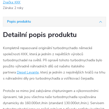
Značka:
KKK
Záruka
:
2 roky
Popis produktu
Detailní popis produktu
Kompletně repasované originální turbodmychadlo německé
společnosti KKK, která je jedním z největších výrobců
turbodmychadel na světě. Při opravě tohoto turbodmychadla bylo
použito výhradně náhradních dílů od našeho italského
partnera
Diesel Levante
, který je jedním z nejsilnějších hráčů na trhu
s náhradními díly pro turbodmychadla a vstřikovací čerpadla.
Protože se mimo jiné zabýváme chiptuningem a výkonnostními
úpravami, tak jsou všechna naše turbodmychadla vyvažována
dynamicky do 160.000ot./min (standard 130.000ot./min.). Servisem