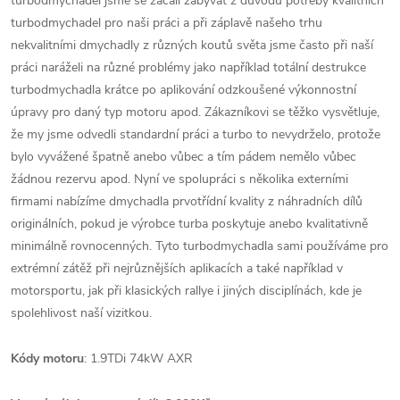
turbodmychadel jsme se začali zabývat z důvodu potřeby kvalitních
turbodmychadel pro naši práci a při záplavě našeho trhu
nekvalitními dmychadly z různých koutů světa jsme často při naší
práci naráželi na různé problémy jako například totální destrukce
turbodmychadla krátce po aplikování odzkoušené výkonnostní
úpravy pro daný typ motoru apod. Zákazníkovi se těžko vysvětluje,
že my jsme odvedli standardní práci a turbo to nevydrželo, protože
bylo vyvážené špatně anebo vůbec a tím pádem nemělo vůbec
žádnou rezervu apod. Nyní ve spolupráci s několika externími
firmami nabízíme dmychadla prvotřídní kvality z náhradních dílů
originálních, pokud je výrobce turba poskytuje anebo kvalitativně
minimálně rovnocenných. Tyto turbodmychadla sami používáme pro
extrémní zátěž při nejrůznějších aplikacích a také například v
motorsportu, jak při klasických rallye i jiných disciplínách, kde je
spolehlivost naší vizitkou.
Kódy motoru
: 1.9TDi 74kW AXR