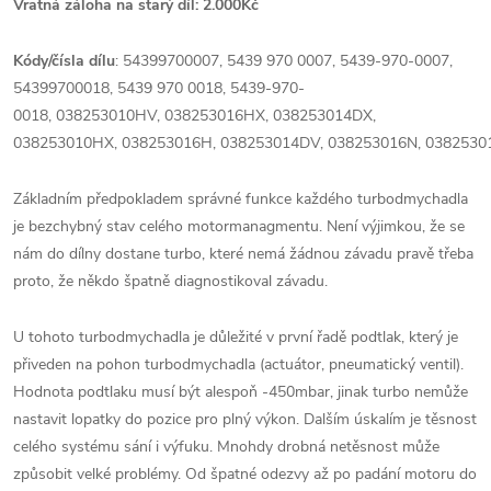
Vratná záloha na starý díl: 2.000Kč
Kódy/čísla dílu
: 54399700007, 5439 970 0007, 5439-970-0007,
54399700018, 5439 970 0018, 5439-970-
0018, 038253010HV, 038253016HX, 038253014DX,
038253010HX, 038253016H, 038253014DV, 038253016N, 0382530
Základním předpokladem správné funkce každého turbodmychadla
je bezchybný stav celého motormanagmentu. Není výjimkou, že se
nám do dílny dostane turbo, které nemá žádnou závadu pravě třeba
proto, že někdo špatně diagnostikoval závadu.
U tohoto turbodmychadla je důležité v první řadě podtlak, který je
přiveden na pohon turbodmychadla (actuátor, pneumatický ventil).
Hodnota podtlaku musí být alespoň -450mbar, jinak turbo nemůže
nastavit lopatky do pozice pro plný výkon. Dalším úskalím je těsnost
celého systému sání i výfuku. Mnohdy drobná netěsnost může
způsobit velké problémy. Od špatné odezvy až po padání motoru do