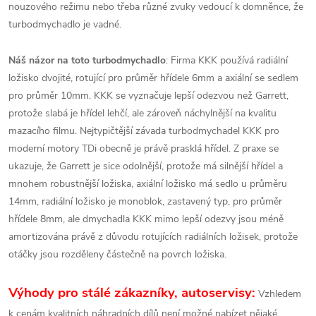
nouzového režimu nebo třeba různé zvuky vedoucí k domněnce, že
turbodmychadlo je vadné.
Náš názor na toto turbodmychadlo
: Firma KKK používá radiální
ložisko dvojité, rotující pro průměr hřídele 6mm a axiální se sedlem
pro průměr 10mm. KKK se vyznačuje lepší odezvou než Garrett,
protože slabá je hřídel lehčí, ale zároveň náchylnější na kvalitu
mazacího filmu. Nejtypičtější závada turbodmychadel KKK pro
moderní motory TDi obecně je právě prasklá hřídel. Z praxe se
ukazuje, že Garrett je sice odolnější, protože má silnější hřídel a
mnohem robustnější ložiska, axiální ložisko má sedlo u průměru
14mm, radiální ložisko je monoblok, zastavený typ, pro průměr
hřídele 8mm, ale dmychadla KKK mimo lepší odezvy jsou méně
amortizována právě z důvodu rotujících radiálních ložisek, protože
otáčky jsou rozděleny částečně na povrch ložiska.
Výhody pro stálé zákazníky, autoservisy:
Vzhledem
k cenám kvalitních náhradních dílů není možné nabízet nějaké