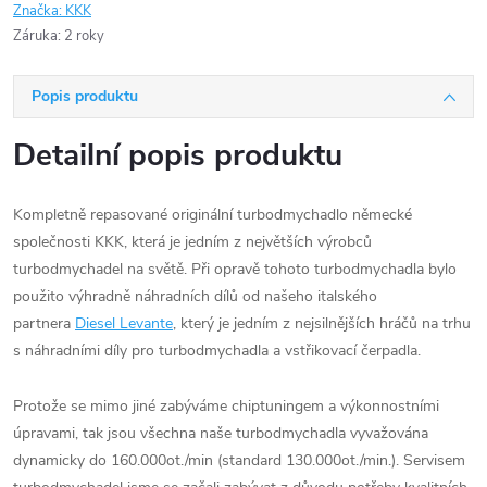
Značka:
KKK
Záruka
:
2 roky
Popis produktu
Detailní popis produktu
Kompletně repasované originální turbodmychadlo německé
společnosti KKK, která je jedním z největších výrobců
turbodmychadel na světě. Při opravě tohoto turbodmychadla bylo
použito výhradně náhradních dílů od našeho italského
partnera
Diesel Levante
, který je jedním z nejsilnějších hráčů na trhu
s náhradními díly pro turbodmychadla a vstřikovací čerpadla.
Protože se mimo jiné zabýváme chiptuningem a výkonnostními
úpravami, tak jsou všechna naše turbodmychadla vyvažována
dynamicky do 160.000ot./min (standard 130.000ot./min.). Servisem