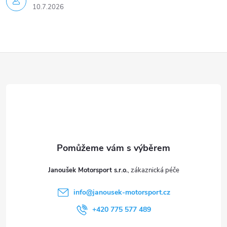
10.7.2026
Z
á
p
a
t
Janoušek Motorsport s.r.o.
í
info
@
janousek-motorsport.cz
+420 775 577 489