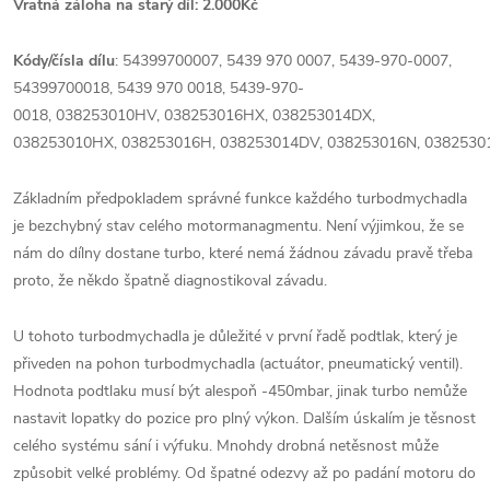
Vratná záloha na starý díl: 2.000Kč
Kódy/čísla dílu
: 54399700007, 5439 970 0007, 5439-970-0007,
54399700018, 5439 970 0018, 5439-970-
0018, 038253010HV, 038253016HX, 038253014DX,
038253010HX, 038253016H, 038253014DV, 038253016N, 0382530
Základním předpokladem správné funkce každého turbodmychadla
je bezchybný stav celého motormanagmentu. Není výjimkou, že se
nám do dílny dostane turbo, které nemá žádnou závadu pravě třeba
proto, že někdo špatně diagnostikoval závadu.
U tohoto turbodmychadla je důležité v první řadě podtlak, který je
přiveden na pohon turbodmychadla (actuátor, pneumatický ventil).
Hodnota podtlaku musí být alespoň -450mbar, jinak turbo nemůže
nastavit lopatky do pozice pro plný výkon. Dalším úskalím je těsnost
celého systému sání i výfuku. Mnohdy drobná netěsnost může
způsobit velké problémy. Od špatné odezvy až po padání motoru do