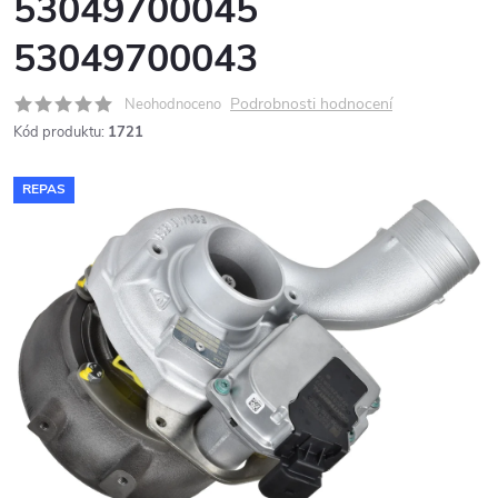
53049700045
53049700043
Podrobnosti hodnocení
Neohodnoceno
Kód produktu:
1721
REPAS