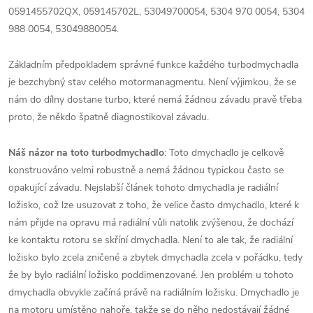
0591455702QX, 059145702L, 53049700054, 5304 970 0054, 5304
988 0054, 53049880054.
Základním předpokladem správné funkce každého turbodmychadla
je bezchybný stav celého motormanagmentu. Není výjimkou, že se
nám do dílny dostane turbo, které nemá žádnou závadu pravě třeba
proto, že někdo špatně diagnostikoval závadu.
Náš názor na toto turbodmychadlo
: Toto dmychadlo je celkově
konstruováno velmi robustně a nemá žádnou typickou často se
opakující závadu. Nejslabší článek tohoto dmychadla je radiální
ložisko, což lze usuzovat z toho, že velice často dmychadlo, které k
nám přijde na opravu má radiální vůli natolik zvýšenou, že dochází
ke kontaktu rotoru se skříní dmychadla. Není to ale tak, že radiální
ložisko bylo zcela zničené a zbytek dmychadla zcela v pořádku, tedy
že by bylo radiální ložisko poddimenzované. Jen problém u tohoto
dmychadla obvykle začíná právě na radiálním ložisku. Dmychadlo je
na motoru umístěno nahoře, takže se do něho nedostávají žádné