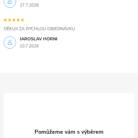
27.7.2026
DĚKUJI ZA RYCHLOU OBJEDNÁVKU
JAROSLAV HORNI
10.7.2026
Z
á
p
a