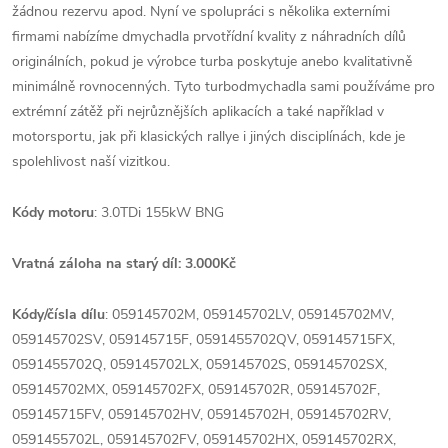
žádnou rezervu apod. Nyní ve spolupráci s několika externími
firmami nabízíme dmychadla prvotřídní kvality z náhradních dílů
originálních, pokud je výrobce turba poskytuje anebo kvalitativně
minimálně rovnocenných. Tyto turbodmychadla sami používáme pro
extrémní zátěž při nejrůznějších aplikacích a také například v
motorsportu, jak při klasických rallye i jiných disciplínách, kde je
spolehlivost naší vizitkou.
Kódy motoru
: 3.0TDi 155kW BNG
Vratná záloha na starý díl: 3.000Kč
Kódy/čísla dílu
: 059145702M, 059145702LV, 059145702MV,
059145702SV, 059145715F, 0591455702QV, 059145715FX,
0591455702Q, 059145702LX, 059145702S, 059145702SX,
059145702MX, 059145702FX, 059145702R, 059145702F,
059145715FV, 059145702HV, 059145702H, 059145702RV,
0591455702L, 059145702FV, 059145702HX, 059145702RX,