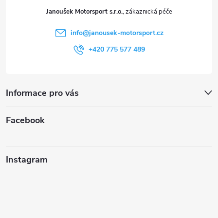
t
Janoušek Motorsport s.r.o.
í
info
@
janousek-motorsport.cz
+420 775 577 489
Informace pro vás
Facebook
Instagram