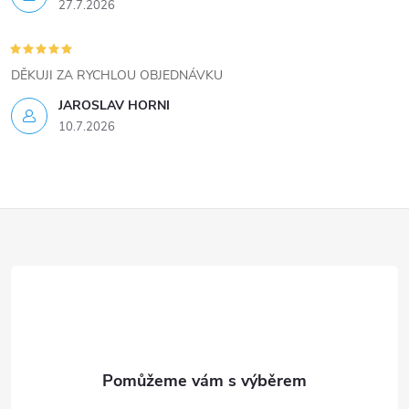
27.7.2026
DĚKUJI ZA RYCHLOU OBJEDNÁVKU
JAROSLAV HORNI
10.7.2026
Z
á
p
a