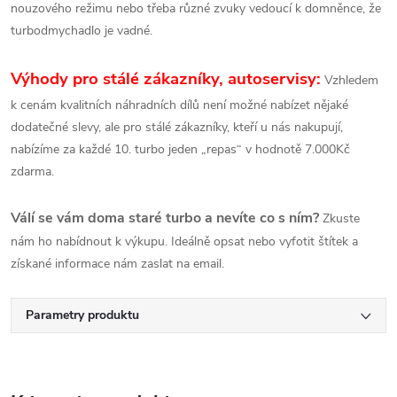
nouzového režimu nebo třeba různé zvuky vedoucí k domněnce, že
turbodmychadlo je vadné.
Výhody pro stálé zákazníky, autoservisy:
Vzhledem
k cenám kvalitních náhradních dílů není možné nabízet nějaké
dodatečné slevy, ale pro stálé zákazníky, kteří u nás nakupují,
nabízíme za každé 10. turbo jeden „repas“ v hodnotě 7.000Kč
zdarma.
Válí se vám doma staré turbo a nevíte co s ním?
Zkuste
nám ho nabídnout k výkupu. Ideálně opsat nebo vyfotit štítek a
získané informace nám zaslat na email.
Parametry produktu