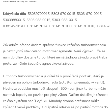
Vratná záloha na starý díl: 2.000Kč
Kódy/čísla dílu
: 53039700015, 5303 970 0015, 5303-970-0015,
53039880015, 5303 988 0015, 5303-988-0015,
038145701AX, 038145701A, 038145701D, 038145701DX, 0381457
Základním předpokladem správné funkce každého turbodmychadla
je bezchybný stav celého motormanagmentu. Není výjimkou, že se
nám do dílny dostane turbo, které nemá žádnou závadu pravě třeba
proto, že někdo špatně diagnostikoval závadu.
U tohoto turbodmychadla je důležité v první řadě podtlak, který je
přiveden na pohon turbodmychadla (actuátor, pneumatický ventil).
Hodnota podtlaku musí být alespoň -500mbar, jinak turbo nemůže
nastavit lopatky do pozice pro plný výkon. Dalším úskalím je těsnost
celého systému sání i výfuku. Mnohdy drobná netěsnost může
způsobit velké problémy. Od špatné odezvy až po padání motoru do