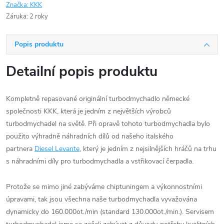
Značka:
KKK
Záruka
:
2 roky
Popis produktu
Detailní popis produktu
Kompletně repasované originální turbodmychadlo německé
společnosti KKK, která je jedním z největších výrobců
turbodmychadel na světě. Při opravě tohoto turbodmychadla bylo
použito výhradně náhradních dílů od našeho italského
partnera
Diesel Levante
, který je jedním z nejsilnějších hráčů na trhu
s náhradními díly pro turbodmychadla a vstřikovací čerpadla.
Protože se mimo jiné zabýváme chiptuningem a výkonnostními
úpravami, tak jsou všechna naše turbodmychadla vyvažována
dynamicky do 160.000ot./min (standard 130.000ot./min.). Servisem