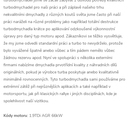
turbodmychadel jsme se začali zabývat z důvodu potřeby kvalitních
turbodmychadel pro naši práci a při záplavě našeho trhu
nekvalitními dmychadly z různých koutů světa jsme často při naší
práci naráželi na různé problémy jako například totální destrukce
turbodmychadla krátce po aplikování odzkoušené výkonnostní
úpravy pro daný typ motoru apod. Zákazníkovi se těžko vysvětluje,
že my jsme odvedli standardní práci a turbo to nevydrželo, protože
bylo vyvážené špatně anebo vůbec a tím pádem nemělo vůbec
žádnou rezervu apod. Nyní ve spolupráci s několika externími
firmami nabízíme dmychadla prvotřídní kvality z náhradních dílů
originálních, pokud je výrobce turba poskytuje anebo kvalitativně
minimálně rovnocenných. Tyto turbodmychadla sami používáme pro
extrémní zátěž při nejrůznějších aplikacích a také například v
motorsportu, jak při klasických rallye i jiných disciplínách, kde je
spolehlivost naší vizitkou.
Kódy motoru
: 1.9TDi AGR 66kW