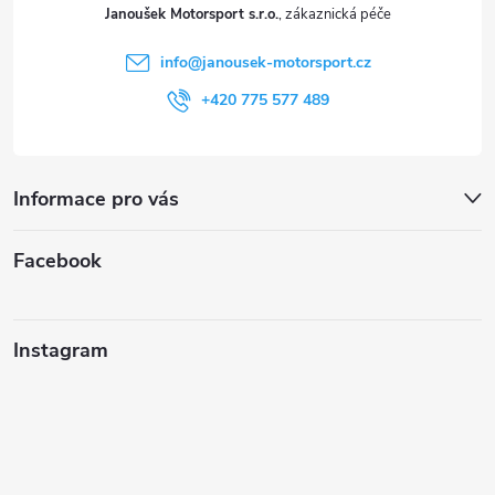
t
Janoušek Motorsport s.r.o.
í
info
@
janousek-motorsport.cz
+420 775 577 489
Informace pro vás
Facebook
Instagram