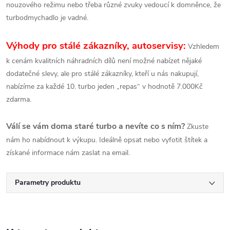
nouzového režimu nebo třeba různé zvuky vedoucí k domněnce, že
turbodmychadlo je vadné.
Výhody pro stálé zákazníky, autoservisy:
Vzhledem
k cenám kvalitních náhradních dílů není možné nabízet nějaké
dodatečné slevy, ale pro stálé zákazníky, kteří u nás nakupují,
nabízíme za každé 10. turbo jeden „repas“ v hodnotě 7.000Kč
zdarma.
Válí se vám doma staré turbo a nevíte co s ním?
Zkuste
nám ho nabídnout k výkupu. Ideálně opsat nebo vyfotit štítek a
získané informace nám zaslat na email.
Parametry produktu