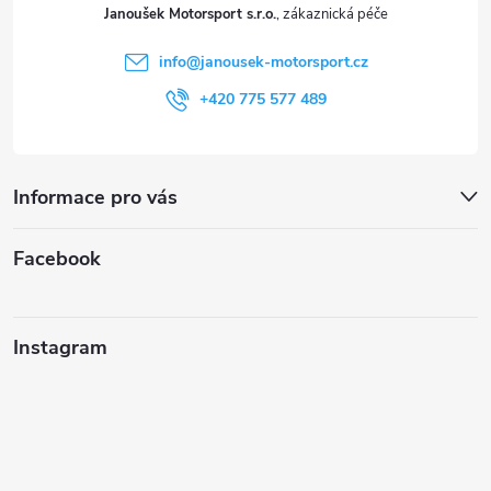
t
Janoušek Motorsport s.r.o.
í
info
@
janousek-motorsport.cz
+420 775 577 489
Informace pro vás
Facebook
Instagram