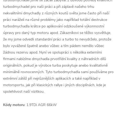
turbodmychadel jsme se začali zabývat z důvodu potřeby kvalitních
turbodmychadel pro naši práci a při záplavě našeho trhu
nekvalitními dmychadly z různých koutů světa jsme často při naší
práci naráželi na různé problémy jako například totální destrukce
turbodmychadla krátce po aplikování odzkoušené výkonnostní
úpravy pro daný typ motoru apod. Zákazníkovi se těžko vysvětluje,
že my jsme odvedli standardní práci a turbo to nevydrželo, protože
bylo vyvážené špatně anebo vůbec a tím pádem nemělo vůbec
žádnou rezervu apod. Nyní ve spolupráci s několika externími
firmami nabízíme dmychadla prvotřídní kvality z náhradních dílů
originálních, pokud je výrobce turba poskytuje anebo kvalitativně
minimálně rovnocenných. Tyto turbodmychadla sami používáme pro
extrémní zátěž při nejrůznějších aplikacích a také například v
motorsportu, jak při klasických rallye i jiných disciplínách, kde je
spolehlivost naší vizitkou.
Kódy motoru
: 1.9TDi AGR 66kW