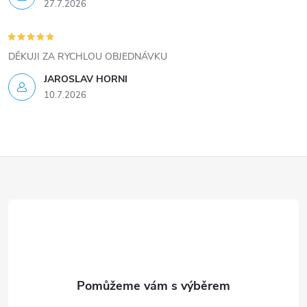
27.7.2026
DĚKUJI ZA RYCHLOU OBJEDNÁVKU
JAROSLAV HORNI
10.7.2026
Z
á
p
a