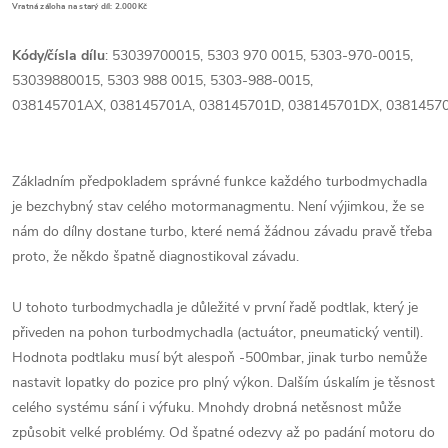
Vratná záloha na starý díl: 2.000Kč
Kódy/čísla dílu
: 53039700015, 5303 970 0015, 5303-970-0015,
53039880015, 5303 988 0015, 5303-988-0015,
038145701AX, 038145701A, 038145701D, 038145701DX, 0381457
Základním předpokladem správné funkce každého turbodmychadla
je bezchybný stav celého motormanagmentu. Není výjimkou, že se
nám do dílny dostane turbo, které nemá žádnou závadu pravě třeba
proto, že někdo špatně diagnostikoval závadu.
U tohoto turbodmychadla je důležité v první řadě podtlak, který je
přiveden na pohon turbodmychadla (actuátor, pneumatický ventil).
Hodnota podtlaku musí být alespoň -500mbar, jinak turbo nemůže
nastavit lopatky do pozice pro plný výkon. Dalším úskalím je těsnost
celého systému sání i výfuku. Mnohdy drobná netěsnost může
způsobit velké problémy. Od špatné odezvy až po padání motoru do