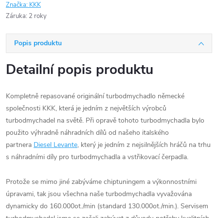
Značka:
KKK
Záruka
:
2 roky
Popis produktu
Detailní popis produktu
Kompletně repasované originální turbodmychadlo německé
společnosti KKK, která je jedním z největších výrobců
turbodmychadel na světě. Při opravě tohoto turbodmychadla bylo
použito výhradně náhradních dílů od našeho italského
partnera
Diesel Levante
, který je jedním z nejsilnějších hráčů na trhu
s náhradními díly pro turbodmychadla a vstřikovací čerpadla.
Protože se mimo jiné zabýváme chiptuningem a výkonnostními
úpravami, tak jsou všechna naše turbodmychadla vyvažována
dynamicky do 160.000ot./min (standard 130.000ot./min.). Servisem