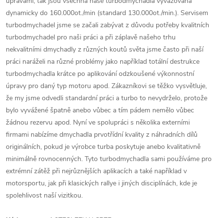
úpravami, tak jsou všechna naše turbodmychadla vyvažována
dynamicky do 160.000ot./min (standard 130.000ot./min.). Servisem
turbodmychadel jsme se začali zabývat z důvodu potřeby kvalitních
turbodmychadel pro naši práci a při záplavě našeho trhu
nekvalitními dmychadly z různých koutů světa jsme často při naší
práci naráželi na různé problémy jako například totální destrukce
turbodmychadla krátce po aplikování odzkoušené výkonnostní
úpravy pro daný typ motoru apod. Zákazníkovi se těžko vysvětluje,
že my jsme odvedli standardní práci a turbo to nevydrželo, protože
bylo vyvážené špatně anebo vůbec a tím pádem nemělo vůbec
žádnou rezervu apod. Nyní ve spolupráci s několika externími
firmami nabízíme dmychadla prvotřídní kvality z náhradních dílů
originálních, pokud je výrobce turba poskytuje anebo kvalitativně
minimálně rovnocenných. Tyto turbodmychadla sami používáme pro
extrémní zátěž při nejrůznějších aplikacích a také například v
motorsportu, jak při klasických rallye i jiných disciplínách, kde je
spolehlivost naší vizitkou.