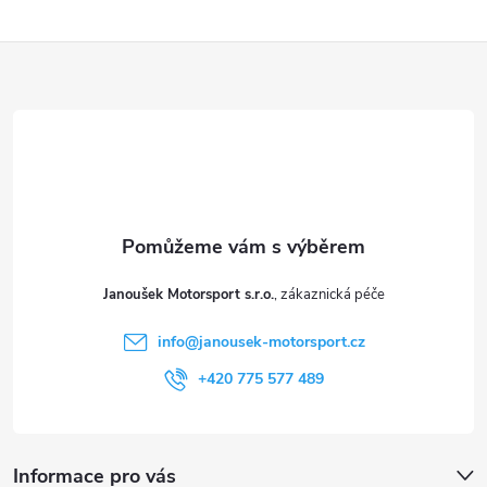
Z
á
p
a
t
Janoušek Motorsport s.r.o.
í
info
@
janousek-motorsport.cz
+420 775 577 489
Informace pro vás