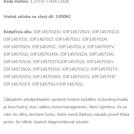
Kódy motoru
: 1.2TFSI 77kW CBZB.
Vratná záloha na starý díl: 3.000Kč
Kódy/čísla dílu
: 03F145701DV, 03F145725GV, 03F145701CX,
03F145701E, 03F145701T, 03F145701G, 03F145701M,
03F145701EX, 03F145701C, 03F145701LX, 03F145701FV,
03F145701D, 03F145701MX, 03F145701DX, 03F145725G,
03F145701GX, 03F145701TX,03F145701S, 03F145701EV,
03F145725GX, 03F145701SX, 03F145701CV, 03F145701TV,
03F145701GV, 03F145701MV, 03F145701SV, 03F145701F,
03F145701FX, 03F145701LV,03F145701L.
Základním předpokladem správné funkce každého turbodmychadla
je bezchybný stav celého motormanagmentu. Není výjimkou, že se
nám do dílny dostane turbo, které nemá žádnou závadu pravě třeba
proto, že někdo špatně diagnostikoval závadu.