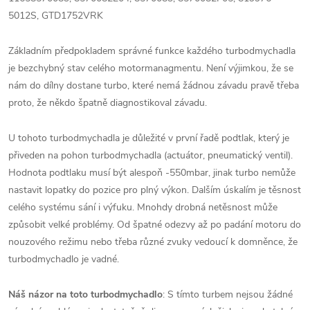
5012S, GTD1752VRK
Základním předpokladem správné funkce každého turbodmychadla
je bezchybný stav celého motormanagmentu. Není výjimkou, že se
nám do dílny dostane turbo, které nemá žádnou závadu pravě třeba
proto, že někdo špatně diagnostikoval závadu.
U tohoto turbodmychadla je důležité v první řadě podtlak, který je
přiveden na pohon turbodmychadla (actuátor, pneumatický ventil).
Hodnota podtlaku musí být alespoň -550mbar, jinak turbo nemůže
nastavit lopatky do pozice pro plný výkon. Dalším úskalím je těsnost
celého systému sání i výfuku. Mnohdy drobná netěsnost může
způsobit velké problémy. Od špatné odezvy až po padání motoru do
nouzového režimu nebo třeba různé zvuky vedoucí k domněnce, že
turbodmychadlo je vadné.
Náš názor na toto turbodmychadlo
: S tímto turbem nejsou žádné