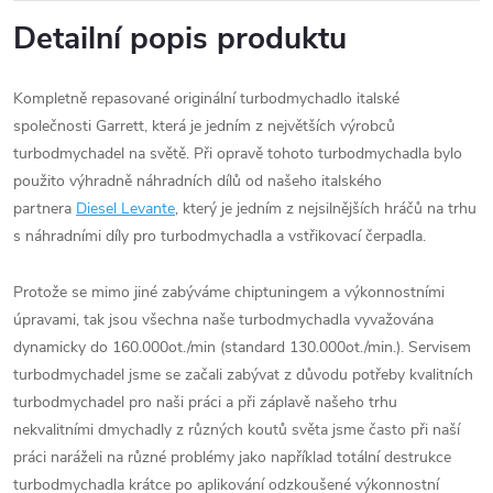
Detailní popis produktu
Kompletně repasované originální turbodmychadlo italské
společnosti Garrett, která je jedním z největších výrobců
turbodmychadel na světě. Při opravě tohoto turbodmychadla bylo
použito výhradně náhradních dílů od našeho italského
partnera
Diesel Levante
, který je jedním z nejsilnějších hráčů na trhu
s náhradními díly pro turbodmychadla a vstřikovací čerpadla.
Protože se mimo jiné zabýváme chiptuningem a výkonnostními
úpravami, tak jsou všechna naše turbodmychadla vyvažována
dynamicky do 160.000ot./min (standard 130.000ot./min.). Servisem
turbodmychadel jsme se začali zabývat z důvodu potřeby kvalitních
turbodmychadel pro naši práci a při záplavě našeho trhu
nekvalitními dmychadly z různých koutů světa jsme často při naší
práci naráželi na různé problémy jako například totální destrukce
turbodmychadla krátce po aplikování odzkoušené výkonnostní