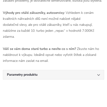
zásadní problémy, je dostatečně dimenzované, ložiska jsou bytelná.
Výhody pro stálé zákazníky, autoservisy:
Vzhledem k cenám
kvalitních náhradních dílů není možné nabízet nějaké
dodatečné slevy, ale pro stálé zákazníky, kteří u nás nakupují,
nabízíme za každé 10. turbo jeden „repas“ v hodnotě 7.000Kč
zdarma.
Válí se vám doma staré turbo a nevíte co s ním?
Zkuste nám ho
nabídnout k výkupu. Ideálně opsat nebo vyfotit štítek a získané
informace nám zaslat na email.
Parametry produktu