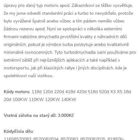
úpravy pro daný typ motoru apod. Zákazníkovi se těžko vysvětluje,
že my jsme odvedli standardní práci a turbo to nevydrželo, protože
bylo vyvážené špatně anebo vůbec a tím pádem nemělo vůbec
žádnou rezervu apod. Nyní ve spolupráci s několika externími
firmami nabízíme dmychadla prvotřídní kvality z náhradních dílů
originálních, pokud je výrobce turba poskytuje anebo kvalitativně
minimálně rovnocenných. Tyto turbodmychadla sami používáme pro
extrémní zátěž při nejrůznějších aplikacích a také například v
motorsportu, jak při klasických rallye i jiných disciplínách, kde je
spolehlivost naší vizitkou.
Kódy motoru
: 118d 120d 220d 418d 420d 518d 520d X3 X5 18d
20d 100KW 110KW 120KW 140KW
Vratná záloha na starý díl: 3.000Kč
Kódy/čísla dílu
:
11658570083,
8570082E04, 8570083, 8570082F05, 819976-