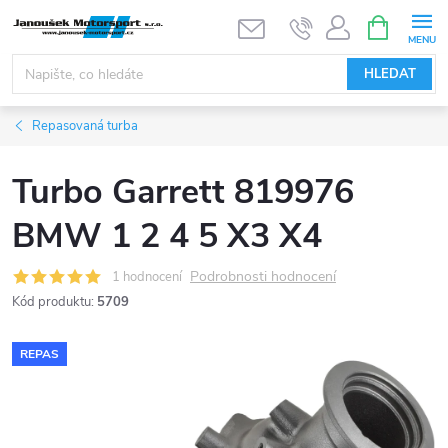
Přejít
NÁKUPNÍ
KOŠÍK
na
obsah
HLEDAT
Repasovaná turba
Turbo Garrett 819976
BMW 1 2 4 5 X3 X4
Podrobnosti hodnocení
1 hodnocení
Kód produktu:
5709
REPAS