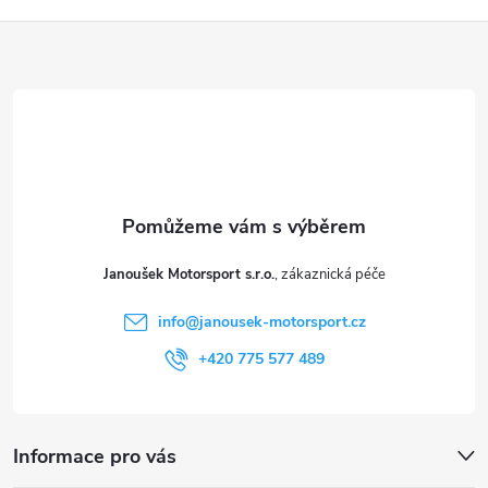
Z
á
p
a
t
Janoušek Motorsport s.r.o.
í
info
@
janousek-motorsport.cz
+420 775 577 489
Informace pro vás