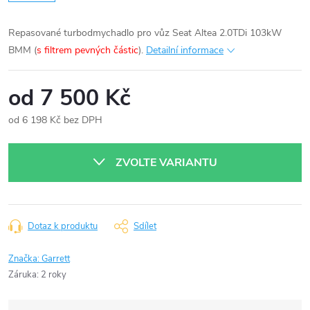
Repasované turbodmychadlo pro vůz Seat Altea 2.0TDi 103kW
BMM (
s filtrem pevných částic
).
Detailní informace
od
7 500 Kč
od
6 198 Kč
bez DPH
Měrná
cena:
ZVOLTE VARIANTU
Dotaz k produktu
Sdílet
Značka:
Garrett
Záruka
:
2 roky