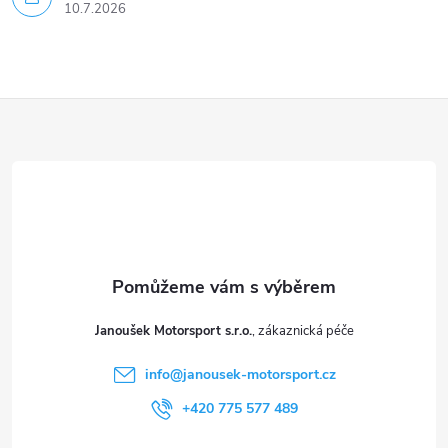
10.7.2026
Z
á
p
a
t
Janoušek Motorsport s.r.o.
í
info
@
janousek-motorsport.cz
+420 775 577 489