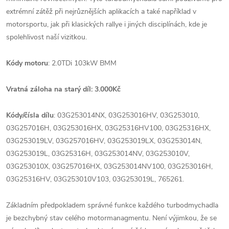
extrémní zátěž při nejrůznějších aplikacích a také například v
motorsportu, jak při klasických rallye i jiných disciplínách, kde je
spolehlivost naší vizitkou.
Kódy motoru
: 2.0TDi 103kW BMM
Vratná záloha na starý díl: 3.000Kč
Kódy/čísla dílu
: 03G253014NX, 03G253016HV, 03G253010,
03G257016H, 03G253016HX, 03G25316HV100, 03G25316HX,
03G253019LV, 03G257016HV, 03G253019LX, 03G253014N,
03G253019L, 03G25316H, 03G253014NV, 03G253010V,
03G253010X, 03G257016HX, 03G253014NV100, 03G253016H,
03G25316HV, 03G253010V103, 03G253019L, 765261.
Základním předpokladem správné funkce každého turbodmychadla
je bezchybný stav celého motormanagmentu. Není výjimkou, že se