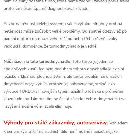
nám do dílny dostane turbo, které nemá žádnou závadu pravě třeba
proto, že někdo špatně diagnostikoval závadu.
Pozor na těsnost celého systému sání i výfuku. Mnohdy drobná
netěsnost může způsobit velké problémy. Od špatné odezvy až po
padání motoru do nouzového režimu nebo třeba různé zvuky
vedoucí k domněnce, že turbodmychadlo je vadné.
Náš názor na toto turbodmychadlo
: Toto turbo je jeden ze
spolehlivých kusů. Jediným neduhem tohoto dmychadla je axiální
ložisko s kluznou plochou 10mm, ale tento problém se u našich
dmychadel nevyskytuje, protože jej nahrazujeme, stejně jako
výrobce TURBOrail novějším typem axiálního ložiska s průměrem
kluzné plochy 14mm a tím se častá závada těchto dmychadel tzv.
"zvýšená axiální vůle" zcela eliminuje.
Výhody pro stálé zákazníky, autoservisy:
Vzhledem
k cenám kvalitních náhradních dílů není možné nabízet nějaké