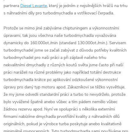
partnera
Diesel Levante
, který je jedním z nejsilnějších hráčů na trhu
s náhradními díly pro turbodmychadla a vstřikovací čerpadla.
Protože se mimo jiné zabýváme chiptuningem a výkonnostními
úpravami, tak jsou všechna naše turbodmychadla vyvažována
dynamicky do 160.000ot./min (standard 130.000ot./min.). Servisem
turbodmychadel jsme se začali zabývat z důvodu potřeby kvalitních
turbodmychadel pro naši práci a při záplavě našeho trhu
nekvalitními dmychadly z různých koutů světa jsme často při naší
práci naráželi na různé problémy jako například totální destrukce
turbodmychadla krátce po aplikování odzkoušené výkonnostní
úpravy pro daný typ motoru apod. Zákazníkovi se těžko vysvětluje,
že my jsme odvedli standardní práci a turbo to nevydrželo, protože
bylo vyvážené špatně anebo vůbec a tím pádem nemělo vůbec
žádnou rezervu apod. Nyní ve spolupráci s několika externími
firmami nabízíme dmychadla prvotřídní kvality z náhradních dílů
originálních, pokud je výrobce turba poskytuje anebo kvalitativně
minimálně rovnocenných. Tyto turbodmychadla sami používáme pro