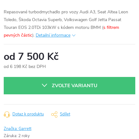
Repasované turbodmychadlo pro vozy Audi A3, Seat Altea Leon
Toledo, Škoda Octavia Superb, Volkswagen Golf Jetta Passat
Touran EOS 2.0TDi 103kW s kódem motoru BMM (
s filtrem
pevných částic
).
Detailní informace
od
7 500 Kč
od
6 198 Kč
bez DPH
Měrná
cena:
ZVOLTE VARIANTU
Dotaz k produktu
Sdílet
Značka:
Garrett
Záruka
:
2 roky