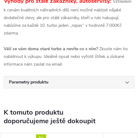
Výhody pro stálé zákazníky, autoservisy:
Vzhledem
k cenám kvalitních náhradních dílů není možné nabízet nějaké
dodatečné slevy, ale pro stálé zákazníky, kteří u nás nakupují,
nabízíme za každé 10. turbo jeden „repas“ v hodnotě 7.000Kč
zdarma.
Válí se vám doma staré turbo a nevíte co s ním?
Zkuste nám ho
nabídnout k výkupu. Ideálně opsat nebo vyfotit štítek a získané
informace nám zaslat na email.
Parametry produktu
K tomuto produktu
doporučujeme ještě dokoupit
Tip