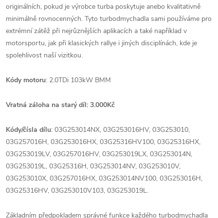
originálních, pokud je výrobce turba poskytuje anebo kvalitativně
minimálně rovnocenných. Tyto turbodmychadla sami používáme pro
extrémní zátěž při nejrůznějších aplikacích a také například v
motorsportu, jak při klasických rallye i jiných disciplínách, kde je
spolehlivost naší vizitkou.
Kódy motoru
: 2.0TDi 103kW BMM
Vratná záloha na starý díl: 3.000Kč
Kódy/čísla dílu
: 03G253014NX, 03G253016HV, 03G253010,
03G257016H, 03G253016HX, 03G25316HV100, 03G25316HX,
03G253019LV, 03G257016HV, 03G253019LX, 03G253014N,
03G253019L, 03G25316H, 03G253014NV, 03G253010V,
03G253010X, 03G257016HX, 03G253014NV100, 03G253016H,
03G25316HV, 03G253010V103, 03G253019L.
Základním předpokladem správné funkce každého turbodmychadla