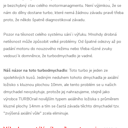
je bezchybný stav celého motormanagmentu. Není výjimkou, že se
nám do dílny dostane turbo, které nemá žádnou závadu pravě třeba
proto, že někdo špatně diagnostikoval závadu.
Pozor na těsnost celého systému sání i výfuku. Mnohdy drobná
netěsnost může způsobit velké problémy. Od špatné odezvy až po
padání motoru do nouzového režimu nebo třeba různé zvuky
vedoucí k domněnce, že turbodmychadlo je vadné.
Náš názor na toto turbodmychadlo
: Toto turbo je jeden ze
spolehlivých kusů. Jediným neduhem tohoto dmychadla je axiální
ložisko s kluznou plochou 10mm, ale tento problém se u našich
dmychadel nevyskytuje, protože jej nahrazujeme, stejně jako
výrobce TURBOrail novějším typem axiálního ložiska s průměrem
kluzné plochy 14mm a tím se častá závada těchto dmychadel tzv.
"zvýšená axiální vůle" zcela eliminuje.