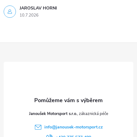
JAROSLAV HORNI
10.7.2026
Z
á
p
a
t
Janoušek Motorsport s.r.o.
í
info
@
janousek-motorsport.cz