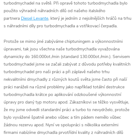
turbodmychadel na světě. Při opravě tohoto turbodmychadla bylo
použito výhradně náhradních dílů od našeho italského
partnera
Diesel Levante
, který je jedním z nejsilnějších hráčů na trhu
s náhradními díly pro turbodmychadla a vstřikovací čerpadla.
Protože se mimo jiné zabýváme chiptuningem a výkonnostními
úpravami, tak jsou všechna naše turbodmychadla vyvažována
dynamicky do 160.000ot./min (standard 130.000ot./min.). Servisem
turbodmychadel jsme se začali zabývat z důvodu potřeby kvalitních
turbodmychadel pro naši práci a při záplavě našeho trhu
nekvalitními dmychadly z různých koutů světa jsme často při naší
práci naráželi na různé problémy jako například totální destrukce
turbodmychadla krátce po aplikování odzkoušené výkonnostní
úpravy pro daný typ motoru apod. Zákazníkovi se těžko vysvětluje,
že my jsme odvedli standardní práci a turbo to nevydrželo, protože
bylo vyvážené špatně anebo vůbec a tím pádem nemělo vůbec
žádnou rezervu apod. Nyní ve spolupráci s několika externími
firmami nabízíme dmychadla prvotřídní kvality z náhradních dílů