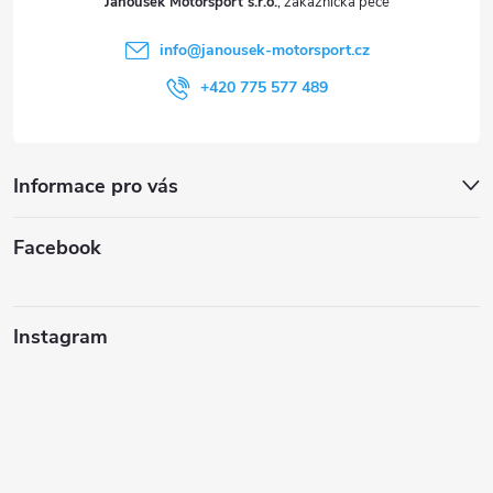
Janoušek Motorsport s.r.o.
í
info
@
janousek-motorsport.cz
+420 775 577 489
Informace pro vás
Facebook
Instagram