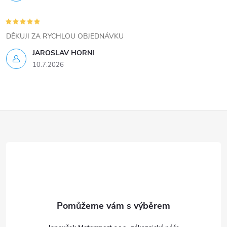
DĚKUJI ZA RYCHLOU OBJEDNÁVKU
JAROSLAV HORNI
10.7.2026
Z
á
p
a
t