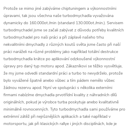
Protože se mimo jiné zabýváme chiptuningem a výkonnostními
úpravami, tak jsou všechna naše turbodmychadla vyvažována
dynamicky do 160.000ot./min (standard 130.000ot./min.). Servisem
turbodmychadel jsme se začali zabývat z důvodu potřeby kvalitních
turbodmychadel pro naši práci a při záplavě našeho trhu
nekvalitními dmychadly z různých koutů světa jsme často při naší
práci naráželi na různé problémy jako například totální destrukce
turbodmychadla krátce po aplikování odzkoušené výkonnostní
úpravy pro daný typ motoru apod. Zákazníkovi se těžko vysvětluje,
že my jsme odvedli standardní práci a turbo to nevydrželo, protože
bylo vyvážené špatně anebo vůbec a tím pádem nemělo vůbec
žádnou rezervu apod. Nyní ve spolupráci s několika externími
firmami nabízíme dmychadla prvotřídní kvality z náhradních dílů
originálních, pokud je výrobce turba poskytuje anebo kvalitativně
minimálně rovnocenných. Tyto turbodmychadla sami používáme pro
extrémní zátěž při nejrůznějších aplikacích a také například v
motorsportu, jak při klasických rallye i jiných disciplínách, kde je