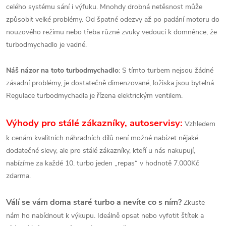
celého systému sání i výfuku. Mnohdy drobná netěsnost může
způsobit velké problémy. Od špatné odezvy až po padání motoru do
nouzového režimu nebo třeba různé zvuky vedoucí k domněnce, že
turbodmychadlo je vadné.
Náš názor na toto turbodmychadlo
: S tímto turbem nejsou žádné
zásadní problémy, je dostatečně dimenzované, ložiska jsou bytelná.
Regulace turbodmychadla je řízena elektrickým ventilem.
Výhody pro stálé zákazníky, autoservisy:
Vzhledem
k cenám kvalitních náhradních dílů není možné nabízet nějaké
dodatečné slevy, ale pro stálé zákazníky, kteří u nás nakupují,
nabízíme za každé 10. turbo jeden „repas“ v hodnotě 7.000Kč
zdarma.
Válí se vám doma staré turbo a nevíte co s ním?
Zkuste
nám ho nabídnout k výkupu. Ideálně opsat nebo vyfotit štítek a