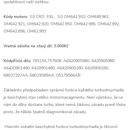
spolehlivost naší vizitkou.
Kódy motoru
: 3.0 CRD EXL, 3.0 OM642.910, OM648.961,
OM642.921, OM642.920, OM642.950, OM642.986, OM642.992,
OM642.896, OM62.993
Vratná záloha na starý díl: 3.000Kč
Kódy/čísla dílu
: 765155,757608, A6420905980, 6420905980,
A6420901480, 6420901480, A6420900280, 6420900280,
68037207AA, 68019589AA, 05179566AB
Základním předpokladem správné funkce každého turbodmychadla
je bezchybný stav celého motormanagmentu. Není výjimkou, že se
nám do dílny dostane turbo, které nemá žádnou závadu pravě třeba
proto, že někdo špatně diagnostikoval závadu.
Hlavním úskalím bezchybné funkce turbodmychadla je těsnost