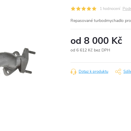
Podr
1 hodnocení
Repasované turbodmychadlo pro
od
8 000 Kč
od
6 612 Kč
bez DPH
Měrná
cena:
Dotaz k produktu
Sdíl