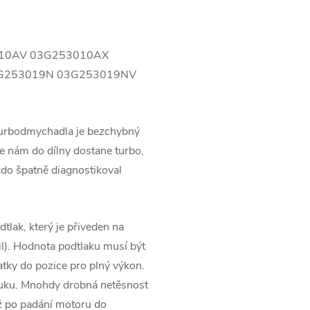
010AV 03G253010AX
G253019N 03G253019NV
turbodmychadla je bezchybný
 nám do dílny dostane turbo,
kdo špatně diagnostikoval
tlak, který je přiveden na
l). Hodnota podtlaku musí být
tky do pozice pro plný výkon.
ýfuku. Mnohdy drobná netěsnost
ž po padání motoru do