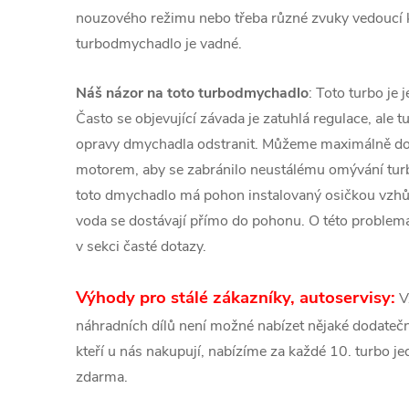
nouzového režimu nebo třeba různé zvuky vedoucí
turbodmychadlo je vadné.
Náš názor na toto turbodmychadlo
: Toto turbo je 
Často se objevující závada je zatuhlá regulace, ale 
opravy dmychadla odstranit. Můžeme maximálně dop
motorem, aby se zabránilo neustálému omývání tu
toto dmychadlo má pohon instalovaný osičkou vzhůr
voda se dostávají přímo do pohonu. O této problema
v sekci časté dotazy.
Výhody pro stálé zákazníky, autoservisy:
V
náhradních dílů není možné nabízet nějaké dodatečné
kteří u nás nakupují, nabízíme za každé 10. turbo 
zdarma.