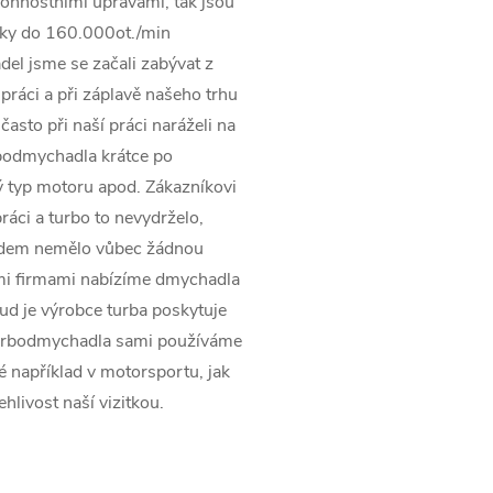
onnostními úpravami, tak jsou
ky do 160.000ot./min
el jsme se začali zabývat z
práci a při záplavě našeho trhu
asto při naší práci naráželi na
rbodmychadla krátce po
 typ motoru apod. Zákazníkovi
ráci a turbo to nevydrželo,
pádem nemělo vůbec žádnou
ími firmami nabízíme dmychadla
kud je výrobce turba poskytuje
turbodmychadla sami používáme
ké například v motorsportu, jak
ehlivost naší vizitkou.