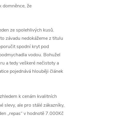
 k domněnce, že
jeden ze spolehlivých kusů.
tuto závadu nedokážeme z titulu
oručit spodní kryt pod
rbodmychadla vodou. Bohužel
u a tedy veškeré nečistoty a
tice pojednává hlouběji článek
zhledem k cenám kvalitních
 slevy, ale pro stálé zákazníky,
jeden „repas“ v hodnotě 7.000Kč