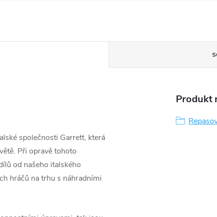
S
Produkt n
Repasov
lské společnosti Garrett, která
větě. Při opravě tohoto
ílů od našeho italského
ších hráčů na trhu s náhradními