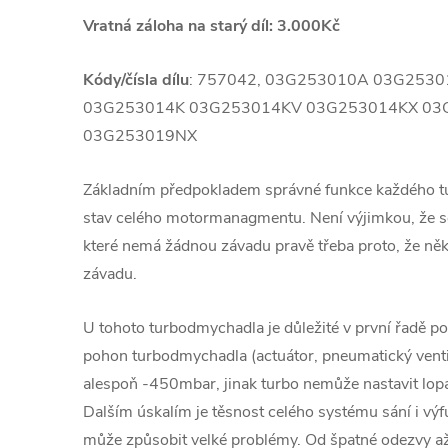
Vratná záloha na starý díl: 3.000Kč
Kódy/čísla dílu
: 757042, 03G253010A 03G253
03G253014K 03G253014KV 03G253014KX 03
03G253019NX
Základním předpokladem správné funkce každého 
stav celého motormanagmentu. Není výjimkou, že se
které nemá žádnou závadu pravě třeba proto, že ně
závadu.
U tohoto turbodmychadla je důležité v první řadě pod
pohon turbodmychadla (actuátor, pneumatický venti
alespoň -450mbar, jinak turbo nemůže nastavit lopa
Dalším úskalím je těsnost celého systému sání i v
může způsobit velké problémy. Od špatné odezvy a