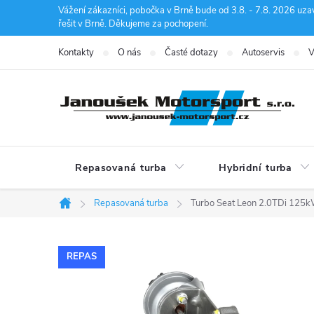
Přejít
Vážení zákazníci, pobočka v Brně bude od 3.8. - 7.8. 2026 uza
řešit v Brně. Děkujeme za pochopení.
na
obsah
Kontakty
O nás
Časté dotazy
Autoservis
V
Repasovaná turba
Hybridní turba
Repasovaná turba
Turbo Seat Leon 2.0TDi 125
Domů
REPAS