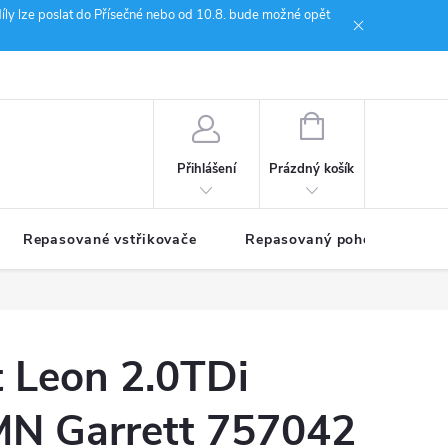
íly lze poslat do Přísečné nebo od 10.8. bude možné opět
ion Janoušek Motorsport Český Krumlov
NÁKUPNÍ
KOŠÍK
Prázdný košík
Přihlášení
Repasované vstřikovače
Repasovaný pohon TDM
t Leon 2.0TDi
N Garrett 757042