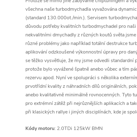
Protože se mimo jiné zabýváme chiptuningem a výk
všechna naše turbodmychadla vyvažována dynamic
(standard 130.000ot./min.). Servisem turbodmychad
důvodu potřeby kvalitních turbodmychadel pro naši 
nekvalitními dmychadly z různých koutů světa jsme č
různé problémy jako například totální destrukce tu
aplikování odzkoušené výkonnostní úpravy pro daný
se těžko vysvětluje, že my jsme odvedli standardní p
protože bylo vyvážené špatně anebo vůbec a tím 
rezervu apod. Nyní ve spolupráci s několika extern
prvotřídní kvality z náhradních dílů originálních, po
anebo kvalitativně minimálně rovnocenných. Tyto 
pro extrémní zátěž při nejrůznějších aplikacích a ta
při klasických rallye i jiných disciplínách, kde je spol
Kódy motoru
: 2.0TDi 125kW BMN