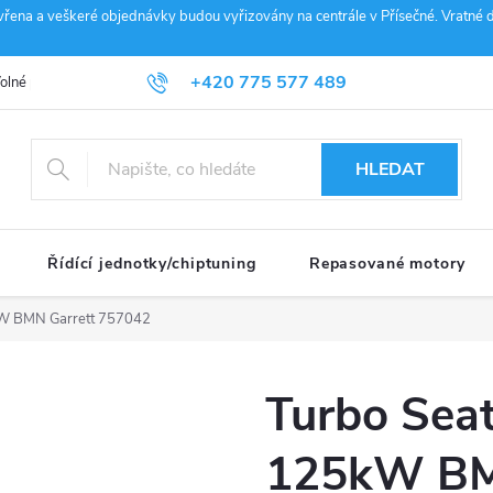
vřena a veškeré objednávky budou vyřizovány na centrále v Přísečné. Vratné d
+420 775 577 489
olné pozice
Obchodní podmínky
Reklamace
GDPR
Penz
info@janousek-motorsport.cz
HLEDAT
Řídící jednotky/chiptuning
Repasované motory
kW BMN Garrett 757042
Turbo Sea
125kW BM