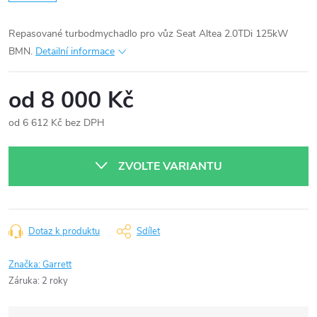
Repasované turbodmychadlo pro vůz Seat Altea 2.0TDi 125kW
BMN.
Detailní informace
od
8 000 Kč
od
6 612 Kč
bez DPH
Měrná
cena:
ZVOLTE VARIANTU
Dotaz k produktu
Sdílet
Značka:
Garrett
Záruka
:
2 roky