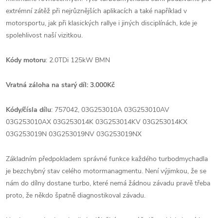
extrémní zátěž při nejrůznějších aplikacích a také například v
motorsportu, jak při klasických rallye i jiných disciplínách, kde je
spolehlivost naší vizitkou.
Kódy motoru
: 2.0TDi 125kW BMN
Vratná záloha na starý díl: 3.000Kč
Kódy/čísla dílu
: 757042, 03G253010A 03G253010AV
03G253010AX 03G253014K 03G253014KV 03G253014KX
03G253019N 03G253019NV 03G253019NX
Základním předpokladem správné funkce každého turbodmychadla
je bezchybný stav celého motormanagmentu. Není výjimkou, že se
nám do dílny dostane turbo, které nemá žádnou závadu pravě třeba
proto, že někdo špatně diagnostikoval závadu.