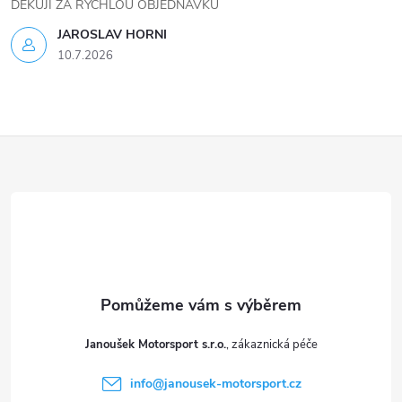
DĚKUJI ZA RYCHLOU OBJEDNÁVKU
JAROSLAV HORNI
10.7.2026
Z
á
p
a
t
Janoušek Motorsport s.r.o.
í
info
@
janousek-motorsport.cz