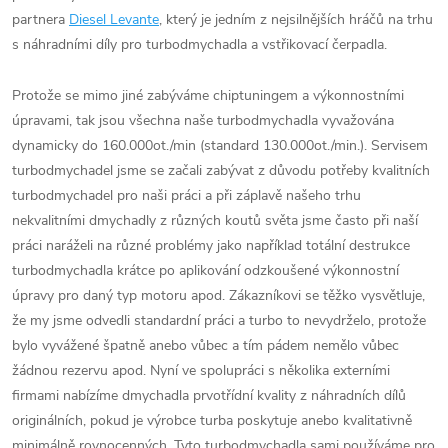
partnera
Diesel Levante
, který je jedním z nejsilnějších hráčů na trhu
s náhradními díly pro turbodmychadla a vstřikovací čerpadla.
Protože se mimo jiné zabýváme chiptuningem a výkonnostními
úpravami, tak jsou všechna naše turbodmychadla vyvažována
dynamicky do 160.000ot./min (standard 130.000ot./min.). Servisem
turbodmychadel jsme se začali zabývat z důvodu potřeby kvalitních
turbodmychadel pro naši práci a při záplavě našeho trhu
nekvalitními dmychadly z různých koutů světa jsme často při naší
práci naráželi na různé problémy jako například totální destrukce
turbodmychadla krátce po aplikování odzkoušené výkonnostní
úpravy pro daný typ motoru apod. Zákazníkovi se těžko vysvětluje,
že my jsme odvedli standardní práci a turbo to nevydrželo, protože
bylo vyvážené špatně anebo vůbec a tím pádem nemělo vůbec
žádnou rezervu apod. Nyní ve spolupráci s několika externími
firmami nabízíme dmychadla prvotřídní kvality z náhradních dílů
originálních, pokud je výrobce turba poskytuje anebo kvalitativně
minimálně rovnocenných. Tyto turbodmychadla sami používáme pro