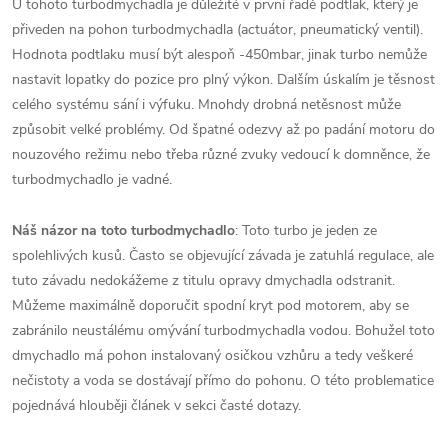
U tohoto turbodmychadla je důležité v první řadě podtlak, který je
přiveden na pohon turbodmychadla (actuátor, pneumatický ventil).
Hodnota podtlaku musí být alespoň -450mbar, jinak turbo nemůže
nastavit lopatky do pozice pro plný výkon. Dalším úskalím je těsnost
celého systému sání i výfuku. Mnohdy drobná netěsnost může
způsobit velké problémy. Od špatné odezvy až po padání motoru do
nouzového režimu nebo třeba různé zvuky vedoucí k domněnce, že
turbodmychadlo je vadné.
Náš názor na toto turbodmychadlo
: Toto turbo je jeden ze
spolehlivých kusů. Často se objevující závada je zatuhlá regulace, ale
tuto závadu nedokážeme z titulu opravy dmychadla odstranit.
Můžeme maximálně doporučit spodní kryt pod motorem, aby se
zabránilo neustálému omývání turbodmychadla vodou. Bohužel toto
dmychadlo má pohon instalovaný osičkou vzhůru a tedy veškeré
nečistoty a voda se dostávají přímo do pohonu. O této problematice
pojednává hlouběji článek v sekci časté dotazy.