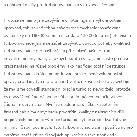
s náhradními díly pro turbodmychadla a vstřikovací čerpadla.
Protože se mimo jiné zabýváme chiptuningem a výkonnostními
úpravami, tak jsou všechna naše turbodmychadla vyvažována
dynamicky do 160.000ot./min (standard 130.000ot./min.). Servisem
turbodmychadel jsme se začali zabývat z důvodu potřeby kvalitních
turbodmychadel pro naši práci a při záplavě našeho trhu
nekvalitními dmychadly z různých koutů světa jsme často při naší
práci naráželi na různé problémy jako například totální destrukce
turbodmychadla krátce po aplikování odzkoušené výkonnostní
úpravy pro daný typ motoru apod. Zákazníkovi se těžko vysvětluje,
že my jsme odvedli standardní práci a turbo to nevydrželo, protože
bylo vyvážené špatně anebo vůbec a tím pádem nemělo vůbec
žádnou rezervu apod. Nyní ve spolupráci s několika externími
firmami nabízíme dmychadla prvotřídní kvality z náhradních dílů
originálních, pokud je výrobce turba poskytuje anebo kvalitativně
minimálně rovnocenných. Tyto turbodmychadla sami používáme pro
extrémní zátěž při nejrůznějších aplikacích a také například v