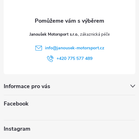
p
a
t
Janoušek Motorsport s.r.o.
í
info
@
janousek-motorsport.cz
+420 775 577 489
Informace pro vás
Facebook
Instagram