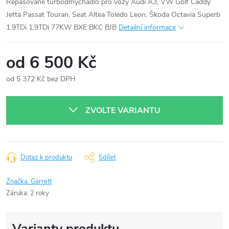
Repasované turbodmychadlo pro vozy Audi A3, VW Golf Caddy
Jetta Passat Touran, Seat Altea Toledo Leon, Škoda Octavia Superb
1.9TDi 1,9TDi 77KW BXE BKC BJB
Detailní informace
od
6 500 Kč
od
5 372 Kč
bez DPH
Měrná
cena:
ZVOLTE VARIANTU
Dotaz k produktu
Sdílet
Značka:
Garrett
Záruka
:
2 roky