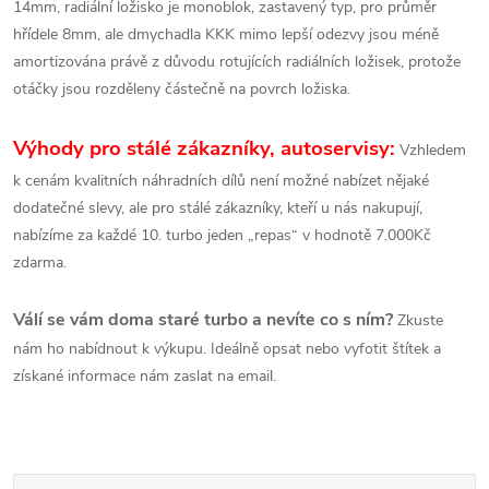
14mm, radiální ložisko je monoblok, zastavený typ, pro průměr
hřídele 8mm, ale dmychadla KKK mimo lepší odezvy jsou méně
amortizována právě z důvodu rotujících radiálních ložisek, protože
otáčky jsou rozděleny částečně na povrch ložiska.
Výhody pro stálé zákazníky, autoservisy:
Vzhledem
k cenám kvalitních náhradních dílů není možné nabízet nějaké
dodatečné slevy, ale pro stálé zákazníky, kteří u nás nakupují,
nabízíme za každé 10. turbo jeden „repas“ v hodnotě 7.000Kč
zdarma.
Válí se vám doma staré turbo a nevíte co s ním?
Zkuste
nám ho nabídnout k výkupu. Ideálně opsat nebo vyfotit štítek a
získané informace nám zaslat na email.