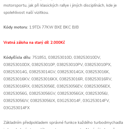
motorsportu, jak při klasických rallye i jiných disciplínách, kde je
spolehlivost naší vizitkou.
Kódy motoru
: 1.9TDi 77KW BXE BKC BJB
Vratná záloha na starý díl: 2.000Kč
Kódy/čísla dílu
: 751851, 038253010D, 038253010DV,
038253010DX, 038253010P, 038253010PV, 038253010PX,
038253014G, 038253014GV, 038253014GX, 038253016K,
038253016KV, 038253016KX, 038253016R, 038253016RV,
038253016RX, 038253056E, 038253056EV, 038253056EX,
038253056G, 038253056GV, 038253056GX, 038253056J,
038253056JV, 038253056JX, 03G253014F, 03G253014FV,
03G253014FX
Základním předpokladem správné funkce každého turbodmychadla