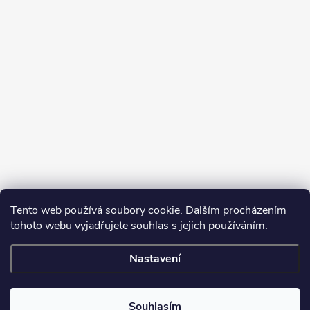
Tento web používá soubory cookie. Dalším procházením
tohoto webu vyjadřujete souhlas s jejich používáním.
Sledovat na Instagramu
Nastavení
Copyright 2026
Turbodmychadla Janoušek Motorsport s.r.o.
. Všechna
práva vyhrazena.
Upravit nastavení cookies
Souhlasím