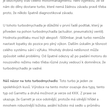
je bezchybný stav celého motormanagmentu. Není výjimkou, že se
nám do dílny dostane turbo, které nemá žádnou závadu pravě třeba
proto, že někdo špatně diagnostikoval závadu.
U tohoto turbodmychadla je důležité v první řadě podtlak, který je
přiveden na pohon turbodmychadla (actuátor, pneumatický ventil).
Hodnota podtlaku musí být alespoň -500mbar, jinak turbo nemůže
nastavit lopatky do pozice pro plný výkon. Dalším úskalím je těsnost
celého systému sání i výfuku. Mnohdy drobná netěsnost může
způsobit velké problémy. Od špatné odezvy až po padání motoru do
nouzového režimu nebo třeba různé zvuky vedoucí k domněnce, že
turbodmychadlo je vadné.
Náš názor na toto turbodmychadlo
: Toto turbo je jeden ze
spolehlivých kusů. Výrobce na tento motor osazuje dva typy, tento
typ od Garrettu a druhá možnost je verze od KKK. Z praxe se
ukazuje, že Garrett je sice odolnější, protože má silnější hřídel a
mnohem robustnější ložiska, axiální ložisko má sedlo u průměru