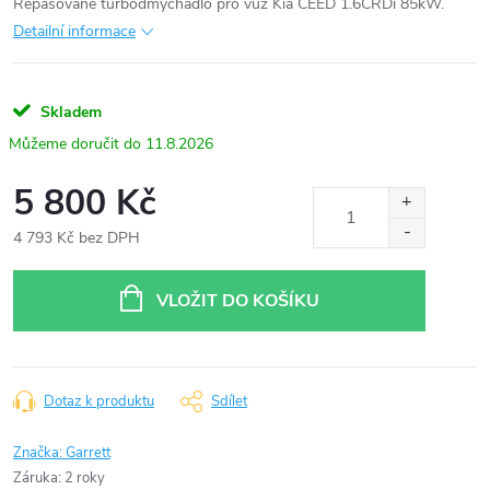
Repasované turbodmychadlo pro vůz Kia CEED 1.6CRDi 85kW.
Detailní informace
Skladem
11.8.2026
5 800 Kč
4 793 Kč bez DPH
Měrná
cena:
VLOŽIT DO KOŠÍKU
Dotaz k produktu
Sdílet
Značka:
Garrett
Záruka
:
2 roky