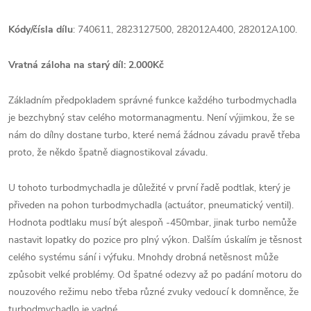
Kódy/čísla dílu
: 740611, 2823127500, 282012A400, 282012A100.
Vratná záloha na starý díl: 2.000Kč
Základním předpokladem správné funkce každého turbodmychadla
je bezchybný stav celého motormanagmentu. Není výjimkou, že se
nám do dílny dostane turbo, které nemá žádnou závadu pravě třeba
proto, že někdo špatně diagnostikoval závadu.
U tohoto turbodmychadla je důležité v první řadě podtlak, který je
přiveden na pohon turbodmychadla (actuátor, pneumatický ventil).
Hodnota podtlaku musí být alespoň -450mbar, jinak turbo nemůže
nastavit lopatky do pozice pro plný výkon. Dalším úskalím je těsnost
celého systému sání i výfuku. Mnohdy drobná netěsnost může
způsobit velké problémy. Od špatné odezvy až po padání motoru do
nouzového režimu nebo třeba různé zvuky vedoucí k domněnce, že
turbodmychadlo je vadné.