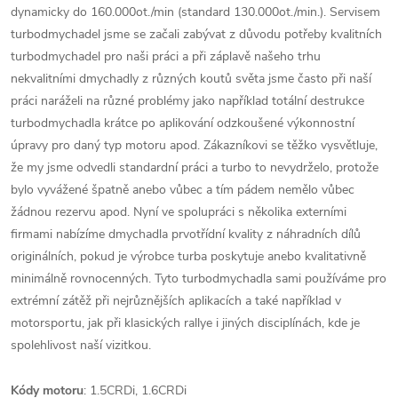
dynamicky do 160.000ot./min (standard 130.000ot./min.). Servisem
turbodmychadel jsme se začali zabývat z důvodu potřeby kvalitních
turbodmychadel pro naši práci a při záplavě našeho trhu
nekvalitními dmychadly z různých koutů světa jsme často při naší
práci naráželi na různé problémy jako například totální destrukce
turbodmychadla krátce po aplikování odzkoušené výkonnostní
úpravy pro daný typ motoru apod. Zákazníkovi se těžko vysvětluje,
že my jsme odvedli standardní práci a turbo to nevydrželo, protože
bylo vyvážené špatně anebo vůbec a tím pádem nemělo vůbec
žádnou rezervu apod. Nyní ve spolupráci s několika externími
firmami nabízíme dmychadla prvotřídní kvality z náhradních dílů
originálních, pokud je výrobce turba poskytuje anebo kvalitativně
minimálně rovnocenných. Tyto turbodmychadla sami používáme pro
extrémní zátěž při nejrůznějších aplikacích a také například v
motorsportu, jak při klasických rallye i jiných disciplínách, kde je
spolehlivost naší vizitkou.
Kódy motoru
: 1.5CRDi, 1.6CRDi