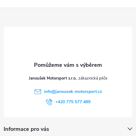
Z
á
p
a
t
Janoušek Motorsport s.r.o.
í
info
@
janousek-motorsport.cz
+420 775 577 489
Informace pro vás