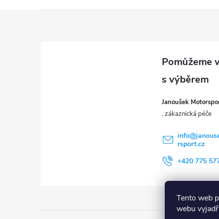
Z
á
p
a
Janoušek Motorsport
t
í
info
@
janous
rsport.cz
+420 775 57
Tento web p
webu vyjadřu