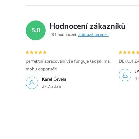
Hodnocení zákazníků
5,0
291 hodnocení
Zobrazit recenze
perfektní zpracování vše funguje tak jak má,
DĚKUJI 
mohu doporučit
J
1
Karel Čevela
27.7.2026