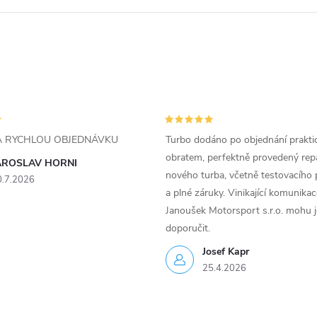
ZA RYCHLOU OBJEDNÁVKU
Turbo dodáno po objednání prakti
obratem, perfektně provedený rep
AROSLAV HORNI
nového turba, včetně testovacího 
0.7.2026
a plné záruky. Vinikající komunika
Janoušek Motorsport s.r.o. mohu 
doporučit.
Josef Kapr
25.4.2026