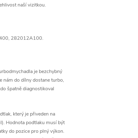
ehlivost naší vizitkou.
400, 282012A100.
turbodmychadla je bezchybný
 nám do dílny dostane turbo,
kdo špatně diagnostikoval
tlak, který je přiveden na
l). Hodnota podtlaku musí být
tky do pozice pro plný výkon.