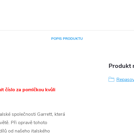
POPIS PRODUKTU
Produkt n
Repasov
t číslo za pomlčkou kvůli
lské společnosti Garrett, která
větě. Při opravě tohoto
ílů od našeho italského