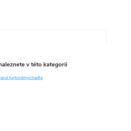
aleznete v této kategorii
aná turbodmychadla