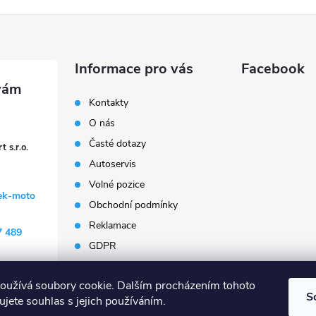
Informace pro vás
Facebook
Kontakty
O nás
Časté dotazy
 s.r.o.
Autoservis
Volné pozice
ek-moto
Obchodní podmínky
Reklamace
7 489
GDPR
Penzion Janoušek
Motorsport Český Krumlov
oužívá soubory cookie. Dalším procházením tohoto
S
jete souhlas s jejich používáním.