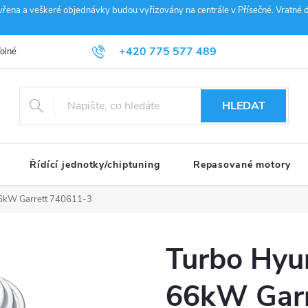
vřena a veškeré objednávky budou vyřizovány na centrále v Přísečné. Vratné d
+420 775 577 489
olné pozice
Obchodní podmínky
Reklamace
GDPR
Penz
info@janousek-motorsport.cz
HLEDAT
Řídící jednotky/chiptuning
Repasované motory
66kW Garrett 740611-3
Turbo Hyu
66kW Garr