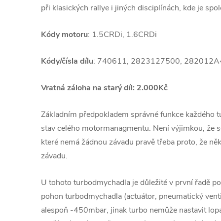
při klasických rallye i jiných disciplínách, kde je spol
Kódy motoru
: 1.5CRDi, 1.6CRDi
Kódy/čísla dílu
: 740611, 2823127500, 282012A
Vratná záloha na starý díl: 2.000Kč
Základním předpokladem správné funkce každého 
stav celého motormanagmentu. Není výjimkou, že se
které nemá žádnou závadu pravě třeba proto, že ně
závadu.
U tohoto turbodmychadla je důležité v první řadě pod
pohon turbodmychadla (actuátor, pneumatický venti
alespoň -450mbar, jinak turbo nemůže nastavit lopa