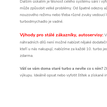
Dalším úskalím je těsnost celého systému sání i v
může způsobit velké problémy. Od špatné odezvy a
nouzového režimu nebo třeba různé zvuky vedoucí
turbodmychadlo je vadné.
Výhody pro stálé zákazníky, autoservisy:
V
náhradních dílů není možné nabízet nějaké dodatečné
kteří u nás nakupují, nabízíme za každé 10. turbo 
zdarma.
Válí se vám doma staré turbo a nevíte co s ním?
Zk
výkupu. Ideálně opsat nebo vyfotit štítek a získané 