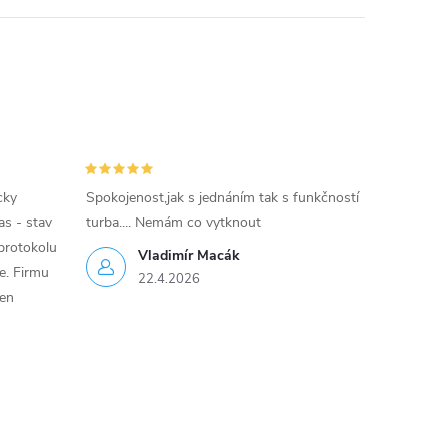
cky
Spokojenost,jak s jednáním tak s funkčností
as - stav
turba.... Nemám co vytknout
protokolu
Vladimír Macák
ce. Firmu
22.4.2026
jen