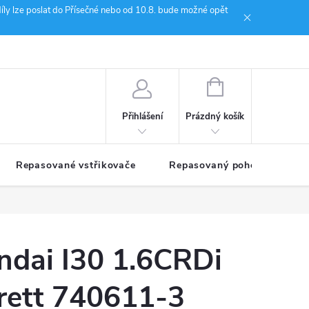
íly lze poslat do Přísečné nebo od 10.8. bude možné opět
ion Janoušek Motorsport Český Krumlov
NÁKUPNÍ
KOŠÍK
Prázdný košík
Přihlášení
Repasované vstřikovače
Repasovaný pohon TDM
ndai I30 1.6CRDi
ett 740611-3