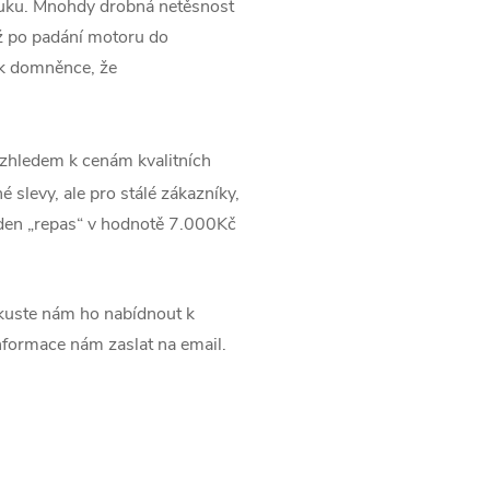
ýfuku. Mnohdy drobná netěsnost
ž po padání motoru do
 k domněnce, že
zhledem k cenám kvalitních
 slevy, ale pro stálé zákazníky,
jeden „repas“ v hodnotě 7.000Kč
uste nám ho nabídnout k
informace nám zaslat na email.