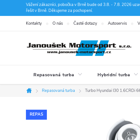
Přejít
Vážení zákazníci, pobočka v Brně bude od 3.8. - 7.8. 2026 uza
řešit v Brně. Děkujeme za pochopení.
na
obsah
Kontakty
O nás
Časté dotazy
Autoservis
V
Repasovaná turba
Hybridní turba
Repasovaná turba
Turbo Hyundai I30 1.6CRDi 
Domů
REPAS