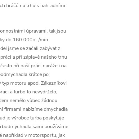
ších hráčů na trhu s náhradními
onnostními úpravami, tak jsou
ky do 160.000ot./min
el jsme se začali zabývat z
práci a při záplavě našeho trhu
asto při naší práci naráželi na
rbodmychadla krátce po
 typ motoru apod. Zákazníkovi
ráci a turbo to nevydrželo,
pádem nemělo vůbec žádnou
ími firmami nabízíme dmychadla
kud je výrobce turba poskytuje
turbodmychadla sami používáme
ké například v motorsportu, jak