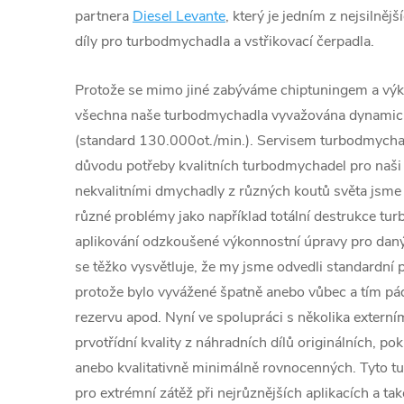
partnera
Diesel Levante
, který je jedním z nejsilněj
díly pro turbodmychadla a vstřikovací čerpadla.
Protože se mimo jiné zabýváme chiptuningem a výk
všechna naše turbodmychadla vyvažována dynamic
(standard 130.000ot./min.). Servisem turbodmychad
důvodu potřeby kvalitních turbodmychadel pro naši 
nekvalitními dmychadly z různých koutů světa jsme č
různé problémy jako například totální destrukce tu
aplikování odzkoušené výkonnostní úpravy pro daný
se těžko vysvětluje, že my jsme odvedli standardní p
protože bylo vyvážené špatně anebo vůbec a tím 
rezervu apod. Nyní ve spolupráci s několika extern
prvotřídní kvality z náhradních dílů originálních, po
anebo kvalitativně minimálně rovnocenných. Tyto 
pro extrémní zátěž při nejrůznějších aplikacích a ta