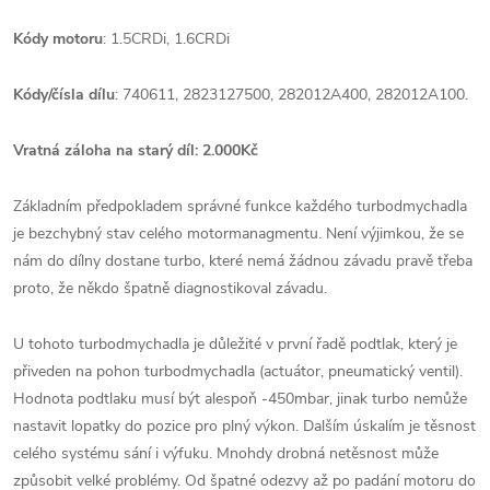
Kódy motoru
: 1.5CRDi, 1.6CRDi
Kódy/čísla dílu
: 740611, 2823127500, 282012A400, 282012A100.
Vratná záloha na starý díl: 2.000Kč
Základním předpokladem správné funkce každého turbodmychadla
je bezchybný stav celého motormanagmentu. Není výjimkou, že se
nám do dílny dostane turbo, které nemá žádnou závadu pravě třeba
proto, že někdo špatně diagnostikoval závadu.
U tohoto turbodmychadla je důležité v první řadě podtlak, který je
přiveden na pohon turbodmychadla (actuátor, pneumatický ventil).
Hodnota podtlaku musí být alespoň -450mbar, jinak turbo nemůže
nastavit lopatky do pozice pro plný výkon. Dalším úskalím je těsnost
celého systému sání i výfuku. Mnohdy drobná netěsnost může
způsobit velké problémy. Od špatné odezvy až po padání motoru do