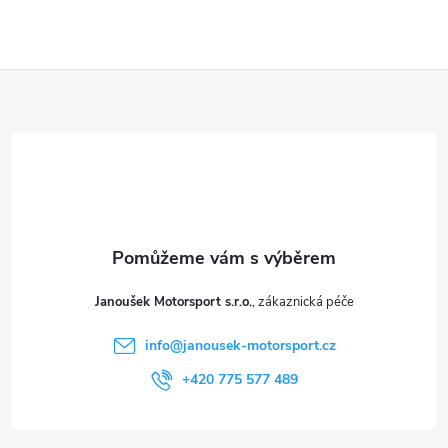
Z
á
p
a
t
Janoušek Motorsport s.r.o.
í
info
@
janousek-motorsport.cz
+420 775 577 489