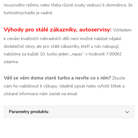
nouzového režimu nebo třeba různé zvuky vedoucí k domněnce, že
turbodmychadlo je vadné.
Výhody pro stálé zákazníky, autoservisy:
Vzhledem
k cenám kvalitních náhradních dílů není možné nabízet nějaké
dodatečné slevy, ale pro stálé zákazníky, kteří u nás nakupují,
nabízíme za každé 10. turbo jeden „repas“ v hodnotě 7.000Kč
zdarma.
Válí se vám doma staré turbo a nevíte co s ním?
Zkuste
nám ho nabídnout k výkupu. Ideálně opsat nebo vyfotit štítek a
získané informace nám zaslat na email.
Parametry produktu