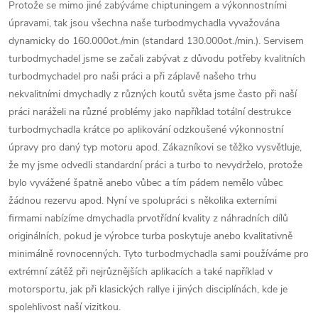
Protože se mimo jiné zabýváme chiptuningem a výkonnostními
úpravami, tak jsou všechna naše turbodmychadla vyvažována
dynamicky do 160.000ot./min (standard 130.000ot./min.). Servisem
turbodmychadel jsme se začali zabývat z důvodu potřeby kvalitních
turbodmychadel pro naši práci a při záplavě našeho trhu
nekvalitními dmychadly z různých koutů světa jsme často při naší
práci naráželi na různé problémy jako například totální destrukce
turbodmychadla krátce po aplikování odzkoušené výkonnostní
úpravy pro daný typ motoru apod. Zákazníkovi se těžko vysvětluje,
že my jsme odvedli standardní práci a turbo to nevydrželo, protože
bylo vyvážené špatně anebo vůbec a tím pádem nemělo vůbec
žádnou rezervu apod. Nyní ve spolupráci s několika externími
firmami nabízíme dmychadla prvotřídní kvality z náhradních dílů
originálních, pokud je výrobce turba poskytuje anebo kvalitativně
minimálně rovnocenných. Tyto turbodmychadla sami používáme pro
extrémní zátěž při nejrůznějších aplikacích a také například v
motorsportu, jak při klasických rallye i jiných disciplínách, kde je
spolehlivost naší vizitkou.