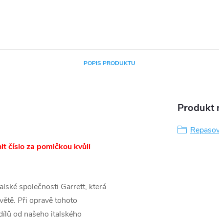
POPIS PRODUKTU
Produkt n
Repasov
t číslo za pomlčkou kvůli
lské společnosti Garrett, která
větě. Při opravě tohoto
ílů od našeho italského