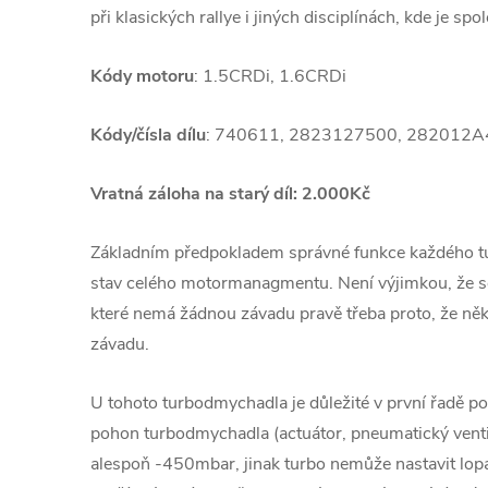
při klasických rallye i jiných disciplínách, kde je spol
Kódy motoru
: 1.5CRDi, 1.6CRDi
Kódy/čísla dílu
: 740611, 2823127500, 282012A
Vratná záloha na starý díl: 2.000Kč
Základním předpokladem správné funkce každého 
stav celého motormanagmentu. Není výjimkou, že se
které nemá žádnou závadu pravě třeba proto, že ně
závadu.
U tohoto turbodmychadla je důležité v první řadě pod
pohon turbodmychadla (actuátor, pneumatický venti
alespoň -450mbar, jinak turbo nemůže nastavit lopa