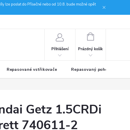
íly lze poslat do Přísečné nebo od 10.8. bude možné opět
ion Janoušek Motorsport Český Krumlov
NÁKUPNÍ
KOŠÍK
Prázdný košík
Přihlášení
Repasované vstřikovače
Repasovaný pohon TDM
ndai Getz 1.5CRDi
ett 740611-2