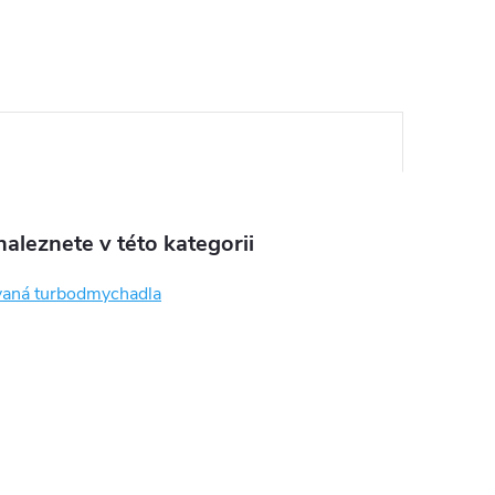
aleznete v této kategorii
aná turbodmychadla