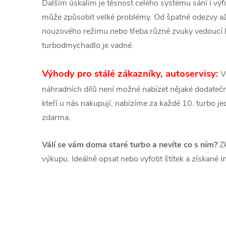
Dalším úskalím je těsnost celého systému sání i v
může způsobit velké problémy. Od špatné odezvy a
nouzového režimu nebo třeba různé zvuky vedoucí
turbodmychadlo je vadné.
Výhody pro stálé zákazníky, autoservisy:
V
náhradních dílů není možné nabízet nějaké dodatečné
kteří u nás nakupují, nabízíme za každé 10. turbo 
zdarma.
Válí se vám doma staré turbo a nevíte co s ním?
Zk
výkupu. Ideálně opsat nebo vyfotit štítek a získané 