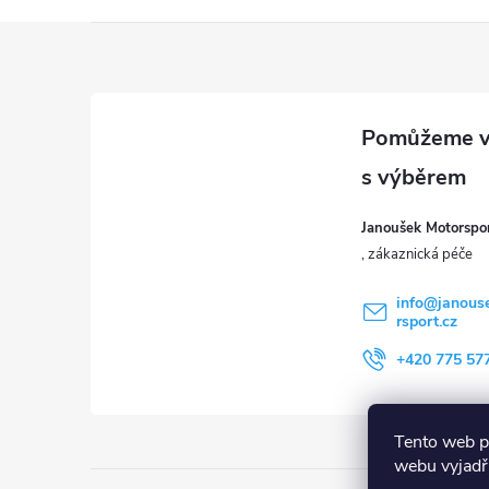
Z
á
p
a
Janoušek Motorsport
t
í
info
@
janous
rsport.cz
+420 775 57
Tento web p
webu vyjadřu