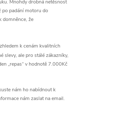
ýfuku. Mnohdy drobná netěsnost
ž po padání motoru do
 k domněnce, že
zhledem k cenám kvalitních
 slevy, ale pro stálé zákazníky,
jeden „repas“ v hodnotě 7.000Kč
uste nám ho nabídnout k
informace nám zaslat na email.