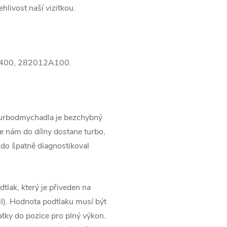
ehlivost naší vizitkou.
400, 282012A100.
turbodmychadla je bezchybný
 nám do dílny dostane turbo,
kdo špatně diagnostikoval
tlak, který je přiveden na
l). Hodnota podtlaku musí být
tky do pozice pro plný výkon.