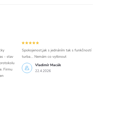
cky
Spokojenost,jak s jednáním tak s funkčností
as - stav
turba.... Nemám co vytknout
protokolu
Vladimír Macák
ce. Firmu
22.4.2026
jen