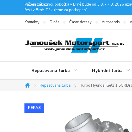
Přejít
Vážení zákazníci, pobočka v Brně bude od 3.8. - 7.8. 2026 uza
řešit v Brně. Děkujeme za pochopení.
na
obsah
Kontakty
O nás
Časté dotazy
Autoservis
V
Repasovaná turba
Hybridní turba
Repasovaná turba
Turbo Hyundai Getz 1.5CRDi
Domů
REPAS