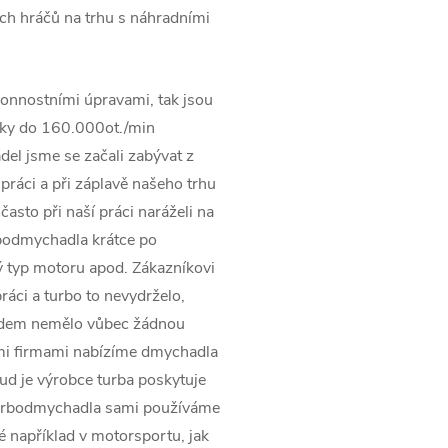
ších hráčů na trhu s náhradními
onnostními úpravami, tak jsou
ky do 160.000ot./min
el jsme se začali zabývat z
práci a při záplavě našeho trhu
asto při naší práci naráželi na
rbodmychadla krátce po
 typ motoru apod. Zákazníkovi
ráci a turbo to nevydrželo,
pádem nemělo vůbec žádnou
ími firmami nabízíme dmychadla
kud je výrobce turba poskytuje
turbodmychadla sami používáme
ké například v motorsportu, jak