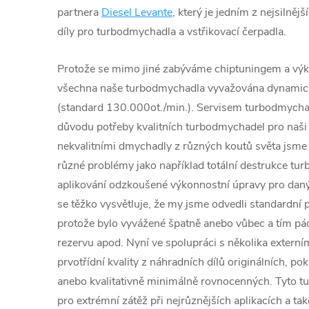
partnera
Diesel Levante
, který je jedním z nejsilněj
díly pro turbodmychadla a vstřikovací čerpadla.
Protože se mimo jiné zabýváme chiptuningem a výk
všechna naše turbodmychadla vyvažována dynamic
(standard 130.000ot./min.). Servisem turbodmychad
důvodu potřeby kvalitních turbodmychadel pro naši 
nekvalitními dmychadly z různých koutů světa jsme č
různé problémy jako například totální destrukce tu
aplikování odzkoušené výkonnostní úpravy pro daný
se těžko vysvětluje, že my jsme odvedli standardní p
protože bylo vyvážené špatně anebo vůbec a tím 
rezervu apod. Nyní ve spolupráci s několika extern
prvotřídní kvality z náhradních dílů originálních, po
anebo kvalitativně minimálně rovnocenných. Tyto 
pro extrémní zátěž při nejrůznějších aplikacích a ta