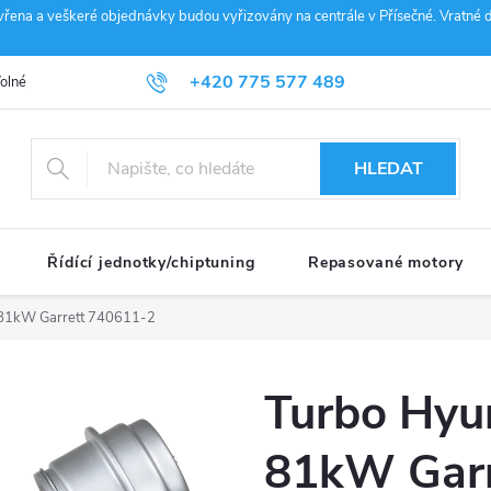
vřena a veškeré objednávky budou vyřizovány na centrále v Přísečné. Vratné d
+420 775 577 489
olné pozice
Obchodní podmínky
Reklamace
GDPR
Penz
info@janousek-motorsport.cz
HLEDAT
Řídící jednotky/chiptuning
Repasované motory
 81kW Garrett 740611-2
Turbo Hyu
81kW Garr