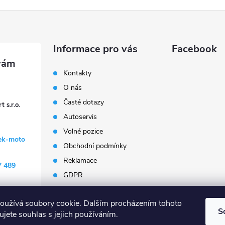
Informace pro vás
Facebook
Kontakty
O nás
Časté dotazy
 s.r.o.
Autoservis
Volné pozice
ek-moto
Obchodní podmínky
Reklamace
7 489
GDPR
Penzion Janoušek
Motorsport Český Krumlov
oužívá soubory cookie. Dalším procházením tohoto
S
jete souhlas s jejich používáním.