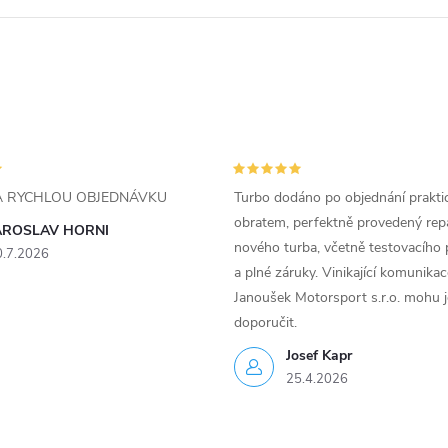
ZA RYCHLOU OBJEDNÁVKU
Turbo dodáno po objednání prakti
obratem, perfektně provedený rep
AROSLAV HORNI
nového turba, včetně testovacího 
0.7.2026
a plné záruky. Vinikající komunika
Janoušek Motorsport s.r.o. mohu 
doporučit.
Josef Kapr
25.4.2026