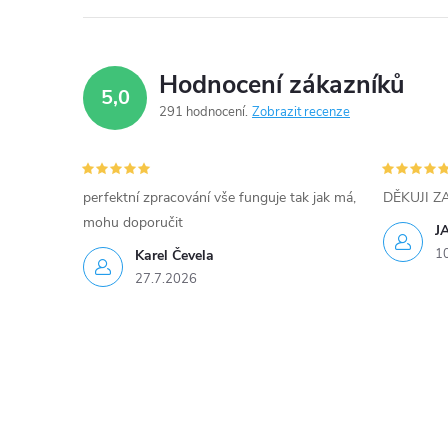
Hodnocení zákazníků
5,0
291 hodnocení
Zobrazit recenze
perfektní zpracování vše funguje tak jak má,
DĚKUJI 
mohu doporučit
J
1
Karel Čevela
27.7.2026