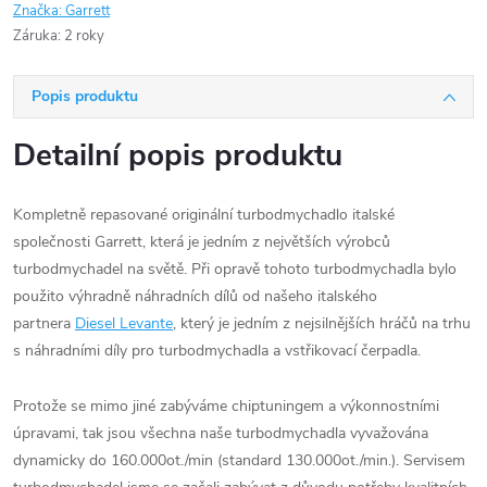
Značka:
Garrett
Záruka
:
2 roky
Popis produktu
Detailní popis produktu
Kompletně repasované originální turbodmychadlo italské
společnosti Garrett, která je jedním z největších výrobců
turbodmychadel na světě. Při opravě tohoto turbodmychadla bylo
použito výhradně náhradních dílů od našeho italského
partnera
Diesel Levante
, který je jedním z nejsilnějších hráčů na trhu
s náhradními díly pro turbodmychadla a vstřikovací čerpadla.
Protože se mimo jiné zabýváme chiptuningem a výkonnostními
úpravami, tak jsou všechna naše turbodmychadla vyvažována
dynamicky do 160.000ot./min (standard 130.000ot./min.). Servisem