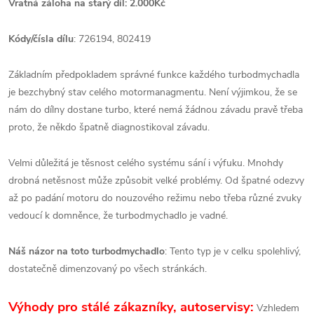
Vratná záloha na starý díl: 2.000Kč
Kódy/čísla dílu
: 726194, 802419
Základním předpokladem správné funkce každého turbodmychadla
je bezchybný stav celého motormanagmentu. Není výjimkou, že se
nám do dílny dostane turbo, které nemá žádnou závadu pravě třeba
proto, že někdo špatně diagnostikoval závadu.
Velmi důležitá je těsnost celého systému sání i výfuku. Mnohdy
drobná netěsnost může způsobit velké problémy. Od špatné odezvy
až po padání motoru do nouzového režimu nebo třeba různé zvuky
vedoucí k domněnce, že turbodmychadlo je vadné.
Náš názor na toto turbodmychadlo
: Tento typ je v celku spolehlivý,
dostatečně dimenzovaný po všech stránkách.
Výhody pro stálé zákazníky, autoservisy:
Vzhledem