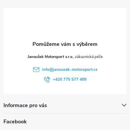
á
p
a
t
Janoušek Motorsport s.r.o.
í
info
@
janousek-motorsport.cz
+420 775 577 489
Informace pro vás
Facebook