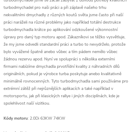
turbodmychadel jsme se začali zabývat z důvodu potřeby kvalitních
turbodmychadel pro naši práci a při záplavě našeho trhu
nekvalitními dmychadly z různých koutů světa jsme často při naší
práci naráželi na různé problémy jako například totální destrukce
turbodmychadla krátce po aplikování odzkoušené výkonnostní
úpravy pro daný typ motoru apod. Zákazníkovi se těžko vysvětluje,
že my jsme odvedli standardní práci a turbo to nevydrželo, protože
bylo vyvážené špatně anebo vůbec a tím pádem nemělo vůbec
žádnou rezervu apod. Nyní ve spolupráci s několika externími
firmami nabízíme dmychadla prvotřídní kvality z náhradních dílů
originálních, pokud je výrobce turba poskytuje anebo kvalitativně
minimálně rovnocenných. Tyto turbodmychadla sami používáme pro
extrémní zátěž při nejrůznějších aplikacích a také například v
motorsportu, jak při klasických rallye i jiných disciplínách, kde je
spolehlivost naší vizitkou.
Kódy motoru
: 2.0Di 63KW 74KW