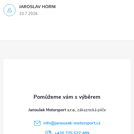
JAROSLAV HORNI
10.7.2026
Z
á
p
a
t
Janoušek Motorsport s.r.o.
í
info
@
janousek-motorsport.cz
+420 775 577 489