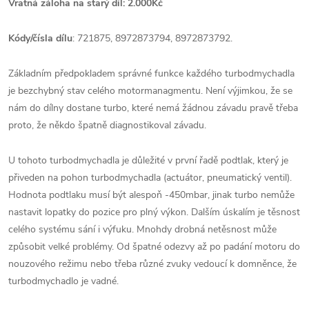
Vratná záloha na starý díl: 2.000Kč
Kódy/čísla dílu
: 721875,
8972873794,
8972873792.
Základním předpokladem správné funkce každého turbodmychadla
je bezchybný stav celého motormanagmentu. Není výjimkou, že se
nám do dílny dostane turbo, které nemá žádnou závadu pravě třeba
proto, že někdo špatně diagnostikoval závadu.
U tohoto turbodmychadla je důležité v první řadě podtlak, který je
přiveden na pohon turbodmychadla (actuátor, pneumatický ventil).
Hodnota podtlaku musí být alespoň -450mbar, jinak turbo nemůže
nastavit lopatky do pozice pro plný výkon. Dalším úskalím je těsnost
celého systému sání i výfuku. Mnohdy drobná netěsnost může
způsobit velké problémy. Od špatné odezvy až po padání motoru do
nouzového režimu nebo třeba různé zvuky vedoucí k domněnce, že
turbodmychadlo je vadné.