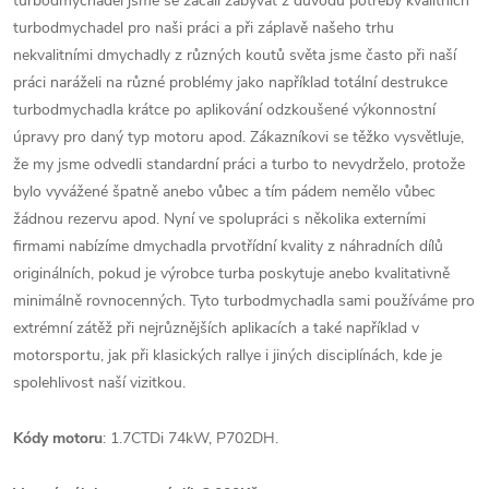
turbodmychadel jsme se začali zabývat z důvodu potřeby kvalitních
turbodmychadel pro naši práci a při záplavě našeho trhu
nekvalitními dmychadly z různých koutů světa jsme často při naší
práci naráželi na různé problémy jako například totální destrukce
turbodmychadla krátce po aplikování odzkoušené výkonnostní
úpravy pro daný typ motoru apod. Zákazníkovi se těžko vysvětluje,
že my jsme odvedli standardní práci a turbo to nevydrželo, protože
bylo vyvážené špatně anebo vůbec a tím pádem nemělo vůbec
žádnou rezervu apod. Nyní ve spolupráci s několika externími
firmami nabízíme dmychadla prvotřídní kvality z náhradních dílů
originálních, pokud je výrobce turba poskytuje anebo kvalitativně
minimálně rovnocenných. Tyto turbodmychadla sami používáme pro
extrémní zátěž při nejrůznějších aplikacích a také například v
motorsportu, jak při klasických rallye i jiných disciplínách, kde je
spolehlivost naší vizitkou.
Kódy motoru
: 1.7CTDi 74kW, P702DH.