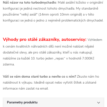
Náš názor na toto turbodmychadlo
: Malé axiální ložisko v originální
konfiguraci je jediná nectnost tohoto dmychadla. My standardně
používáme "velký axiál" (14mm oproti 10mm originál) a v této
konfiguraci se jedná o jedno z nejméně problematických dmychadel.
Výhody pro stálé zákazníky, autoservisy:
Vzhledem
k cenám kvalitních náhradních dílů není možné nabízet nějaké
dodatečné slevy, ale pro stálé zákazníky, kteří u nás nakupují,
nabízíme za každé 10. turbo jeden „repas“ v hodnotě 7.000Kč
zdarma.
Válí se vám doma staré turbo a nevíte co s ním?
Zkuste nám ho
nabídnout k výkupu. Ideálně opsat nebo vyfotit štítek a získané
informace nám zaslat na email.
Parametry produktu