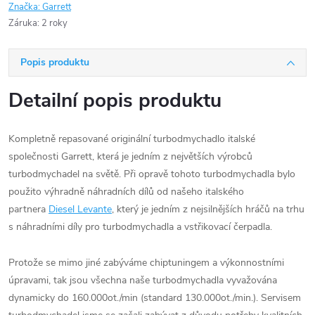
Značka:
Garrett
Záruka
:
2 roky
Popis produktu
Detailní popis produktu
Kompletně repasované originální turbodmychadlo italské
společnosti Garrett, která je jedním z největších výrobců
turbodmychadel na světě. Při opravě tohoto turbodmychadla bylo
použito výhradně náhradních dílů od našeho italského
partnera
Diesel Levante
, který je jedním z nejsilnějších hráčů na trhu
s náhradními díly pro turbodmychadla a vstřikovací čerpadla.
Protože se mimo jiné zabýváme chiptuningem a výkonnostními
úpravami, tak jsou všechna naše turbodmychadla vyvažována
dynamicky do 160.000ot./min (standard 130.000ot./min.). Servisem