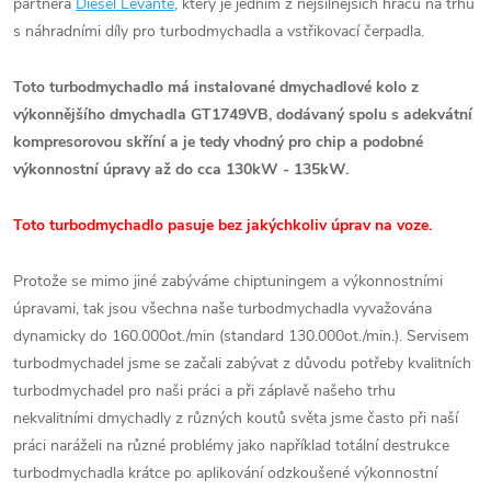
partnera
Diesel Levante
, který je jedním z nejsilnějších hráčů na trhu
s náhradními díly pro turbodmychadla a vstřikovací čerpadla.
Toto turbodmychadlo má instalované dmychadlové kolo z
výkonnějšího dmychadla GT1749VB, dodávaný spolu s adekvátní
kompresorovou skříní a je tedy vhodný pro chip a podobné
výkonnostní úpravy až do cca 130kW - 135kW.
Toto turbodmychadlo pasuje bez jakýchkoliv úprav na voze.
Protože se mimo jiné zabýváme chiptuningem a výkonnostními
úpravami, tak jsou všechna naše turbodmychadla vyvažována
dynamicky do 160.000ot./min (standard 130.000ot./min.). Servisem
turbodmychadel jsme se začali zabývat z důvodu potřeby kvalitních
turbodmychadel pro naši práci a při záplavě našeho trhu
nekvalitními dmychadly z různých koutů světa jsme často při naší
práci naráželi na různé problémy jako například totální destrukce
turbodmychadla krátce po aplikování odzkoušené výkonnostní