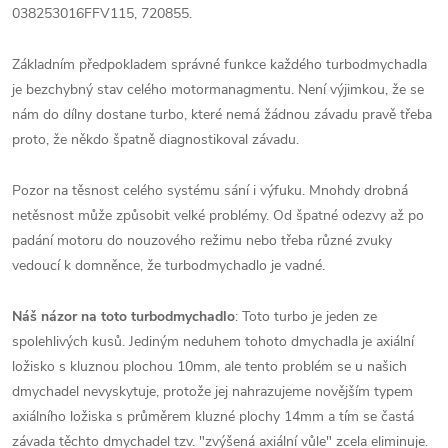
038253016FFV115, 720855.
Základním předpokladem správné funkce každého turbodmychadla
je bezchybný stav celého motormanagmentu. Není výjimkou, že se
nám do dílny dostane turbo, které nemá žádnou závadu pravě třeba
proto, že někdo špatně diagnostikoval závadu.
Pozor na těsnost celého systému sání i výfuku. Mnohdy drobná
netěsnost může způsobit velké problémy. Od špatné odezvy až po
padání motoru do nouzového režimu nebo třeba různé zvuky
vedoucí k domněnce, že turbodmychadlo je vadné.
Náš názor na toto turbodmychadlo
: Toto turbo je jeden ze
spolehlivých kusů. Jediným neduhem tohoto dmychadla je axiální
ložisko s kluznou plochou 10mm, ale tento problém se u našich
dmychadel nevyskytuje, protože jej nahrazujeme novějším typem
axiálního ložiska s průměrem kluzné plochy 14mm a tím se častá
závada těchto dmychadel tzv. "zvýšená axiální vůle" zcela eliminuje.