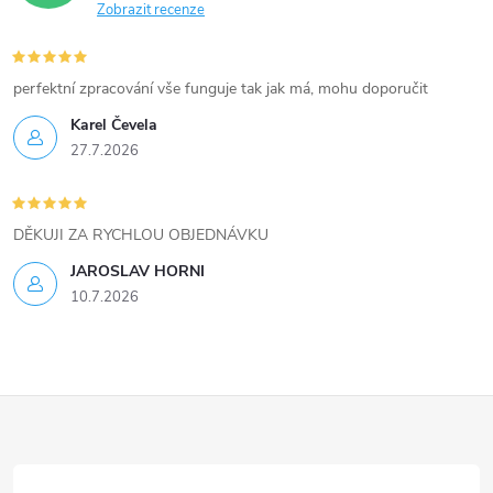
Zobrazit recenze
perfektní zpracování vše funguje tak jak má, mohu doporučit
Karel Čevela
27.7.2026
DĚKUJI ZA RYCHLOU OBJEDNÁVKU
JAROSLAV HORNI
10.7.2026
Z
á