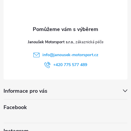
p
a
t
Janoušek Motorsport s.r.o.
í
info
@
janousek-motorsport.cz
+420 775 577 489
Informace pro vás
Facebook