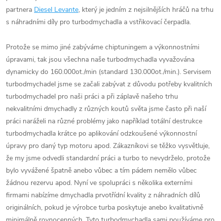
partnera
Diesel Levante
, který je jedním z nejsilnějších hráčů na trhu
s náhradními díly pro turbodmychadla a vstřikovací čerpadla.
Protože se mimo jiné zabýváme chiptuningem a výkonnostními
úpravami, tak jsou všechna naše turbodmychadla vyvažována
dynamicky do 160.000ot./min (standard 130.000ot./min.). Servisem
turbodmychadel jsme se začali zabývat z důvodu potřeby kvalitních
turbodmychadel pro naši práci a při záplavě našeho trhu
nekvalitními dmychadly z různých koutů světa jsme často při naší
práci naráželi na různé problémy jako například totální destrukce
turbodmychadla krátce po aplikování odzkoušené výkonnostní
úpravy pro daný typ motoru apod. Zákazníkovi se těžko vysvětluje,
že my jsme odvedli standardní práci a turbo to nevydrželo, protože
bylo vyvážené špatně anebo vůbec a tím pádem nemělo vůbec
žádnou rezervu apod. Nyní ve spolupráci s několika externími
firmami nabízíme dmychadla prvotřídní kvality z náhradních dílů
originálních, pokud je výrobce turba poskytuje anebo kvalitativně
minimálně rovnocenných. Tyto turbodmychadla sami používáme pro