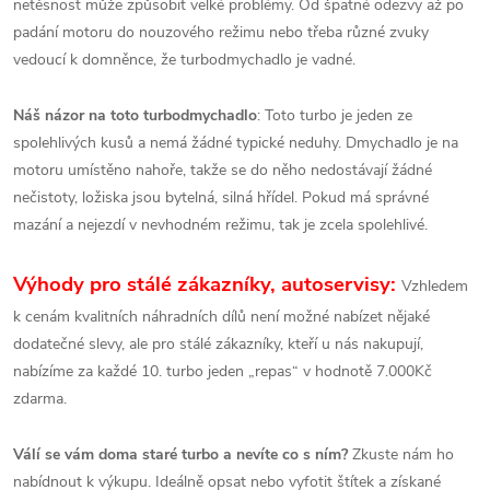
netěsnost může způsobit velké problémy. Od špatné odezvy až po
padání motoru do nouzového režimu nebo třeba různé zvuky
vedoucí k domněnce, že turbodmychadlo je vadné.
Náš názor na toto turbodmychadlo
: Toto turbo je jeden ze
spolehlivých kusů a nemá žádné typické neduhy. Dmychadlo je na
motoru umístěno nahoře, takže se do něho nedostávají žádné
nečistoty, ložiska jsou bytelná, silná hřídel. Pokud má správné
mazání a nejezdí v nevhodném režimu, tak je zcela spolehlivé.
Výhody pro stálé zákazníky, autoservisy:
Vzhledem
k cenám kvalitních náhradních dílů není možné nabízet nějaké
dodatečné slevy, ale pro stálé zákazníky, kteří u nás nakupují,
nabízíme za každé 10. turbo jeden „repas“ v hodnotě 7.000Kč
zdarma.
Válí se vám doma staré turbo a nevíte co s ním?
Zkuste nám ho
nabídnout k výkupu. Ideálně opsat nebo vyfotit štítek a získané