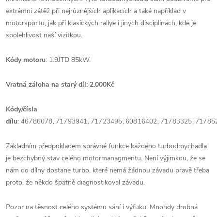
extrémní zátěž při nejrůznějších aplikacích a také například v
motorsportu, jak při klasických rallye i jiných disciplínách, kde je
spolehlivost naší vizitkou.
Kódy motoru
: 1.9JTD 85kW.
Vratná záloha na starý díl: 2.000Kč
Kódy/čísla
dílu
:
46786078,
71793941,
71723495,
60816402,
71783325,
71785
Základním předpokladem správné funkce každého turbodmychadla
je bezchybný stav celého motormanagmentu. Není výjimkou, že se
nám do dílny dostane turbo, které nemá žádnou závadu pravě třeba
proto, že někdo špatně diagnostikoval závadu.
Pozor na těsnost celého systému sání i výfuku. Mnohdy drobná