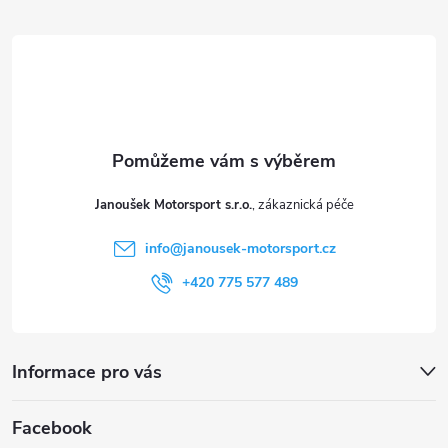
á
p
a
t
Janoušek Motorsport s.r.o.
í
info
@
janousek-motorsport.cz
+420 775 577 489
Informace pro vás
Facebook