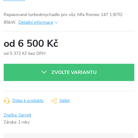
Repasované turbodmychadlo pro vůz Alfa Romeo 147 1.9JTD
85kW.
Detailní informace
od
6 500 Kč
od
5 372 Kč
bez DPH
Měrná
cena:
ZVOLTE VARIANTU
Dotaz k produktu
Sdílet
Značka:
Garrett
Záruka
:
2 roky