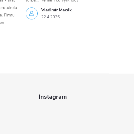
as - stav
turba.... Nemám co vytknout
protokolu
Vladimír Macák
ce. Firmu
22.4.2026
jen
Instagram