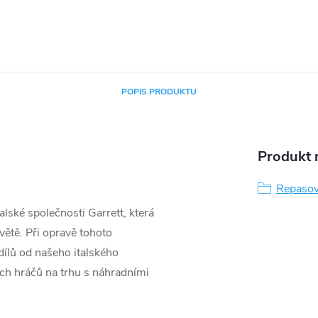
POPIS PRODUKTU
Produkt n
Repasov
lské společnosti Garrett, která
větě. Při opravě tohoto
ílů od našeho italského
ších hráčů na trhu s náhradními