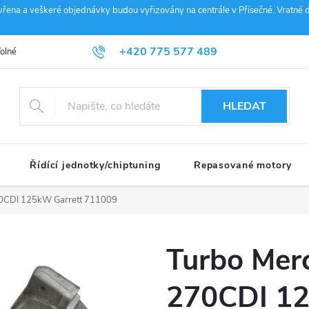
vřena a veškeré objednávky budou vyřizovány na centrále v Přísečné. Vratné d
+420 775 577 489
olné pozice
Obchodní podmínky
Reklamace
GDPR
Penz
info@janousek-motorsport.cz
HLEDAT
Řídící jednotky/chiptuning
Repasované motory
70CDI 125kW Garrett 711009
Turbo Mer
270CDI 12