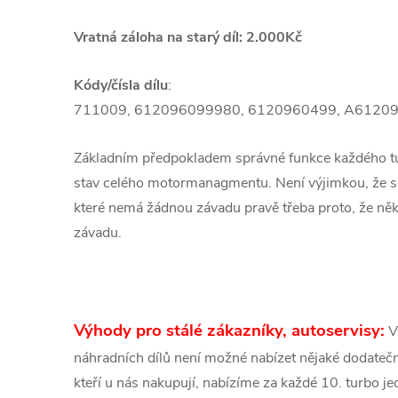
Vratná záloha na starý díl: 2.000Kč
Kódy/čísla dílu
:
711009, 612096099980, 6120960499, A6120
Základním předpokladem správné funkce každého 
stav celého motormanagmentu. Není výjimkou, že se
které nemá žádnou závadu pravě třeba proto, že ně
závadu.
Výhody pro stálé zákazníky, autoservisy:
V
náhradních dílů není možné nabízet nějaké dodatečné
kteří u nás nakupují, nabízíme za každé 10. turbo 