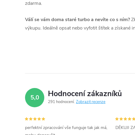
zdarma.
Válí se vám doma staré turbo a nevíte co s ním?
Zk
výkupu. Ideálně opsat nebo vyfotit štítek a získané 
Hodnocení zákazníků
5,0
291 hodnocení
Zobrazit recenze
perfektní zpracování vše funguje tak jak má,
DĚKUJI 