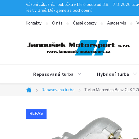
Přejít
Vážení zákazníci, pobočka v Brně bude od 3.8. - 7.8. 2026 uza
řešit v Brně. Děkujeme za pochopení.
na
obsah
Kontakty
O nás
Časté dotazy
Autoservis
V
Repasovaná turba
Hybridní turba
Repasovaná turba
Turbo Mercedes Benz CLK 2
Domů
REPAS