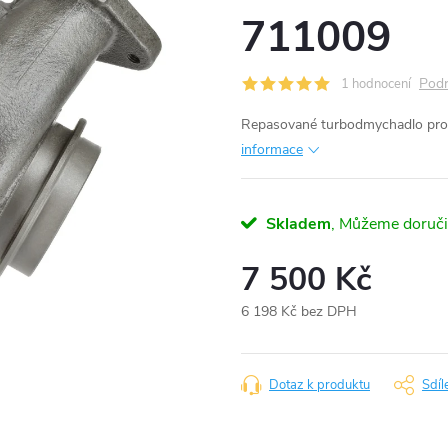
711009
Podr
1 hodnocení
Repasované turbodmychadlo pr
informace
Skladem
7 500 Kč
6 198 Kč bez DPH
Měrná
cena:
Dotaz k produktu
Sdíl