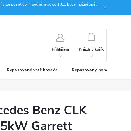
íly lze poslat do Přísečné nebo od 10.8. bude možné opět
ion Janoušek Motorsport Český Krumlov
NÁKUPNÍ
KOŠÍK
Prázdný košík
Přihlášení
Repasované vstřikovače
Repasovaný pohon TDM
cedes Benz CLK
5kW Garrett