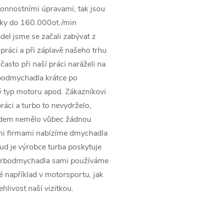
onnostními úpravami, tak jsou
ky do 160.000ot./min
el jsme se začali zabývat z
práci a při záplavě našeho trhu
asto při naší práci naráželi na
rbodmychadla krátce po
 typ motoru apod. Zákazníkovi
ráci a turbo to nevydrželo,
pádem nemělo vůbec žádnou
ími firmami nabízíme dmychadla
kud je výrobce turba poskytuje
turbodmychadla sami používáme
ké například v motorsportu, jak
ehlivost naší vizitkou.