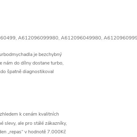
960499, A612096099980, A612096049980, A6120960999
turbodmychadla je bezchybný
 nám do dílny dostane turbo,
kdo špatně diagnostikoval
zhledem k cenám kvalitních
 slevy, ale pro stálé zákazníky,
jeden „repas“ v hodnotě 7.000Kč