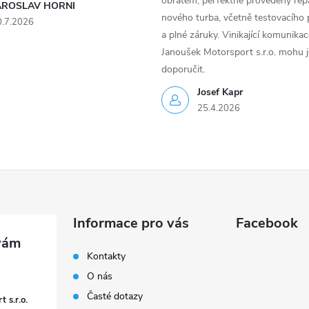
obratem, perfektně provedený rep
AROSLAV HORNI
nového turba, včetně testovacího 
0.7.2026
a plné záruky. Vinikající komunika
Janoušek Motorsport s.r.o. mohu 
doporučit.
Josef Kapr
25.4.2026
Informace pro vás
Facebook
Kontakty
O nás
Časté dotazy
 s.r.o.