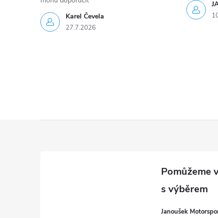
mohu doporučit
J
1
Karel Čevela
27.7.2026
Z
á
p
a
Janoušek Motorsport