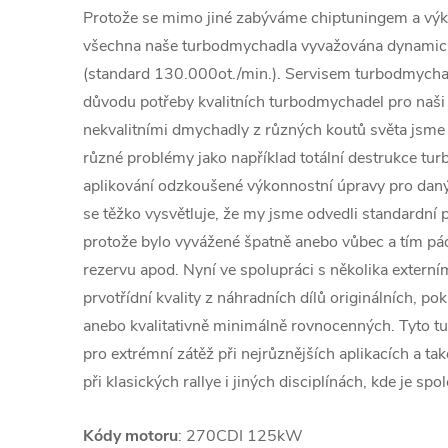
Protože se mimo jiné zabýváme chiptuningem a výk
všechna naše turbodmychadla vyvažována dynamic
(standard 130.000ot./min.). Servisem turbodmychad
důvodu potřeby kvalitních turbodmychadel pro naši 
nekvalitními dmychadly z různých koutů světa jsme č
různé problémy jako například totální destrukce tu
aplikování odzkoušené výkonnostní úpravy pro daný
se těžko vysvětluje, že my jsme odvedli standardní p
protože bylo vyvážené špatně anebo vůbec a tím 
rezervu apod. Nyní ve spolupráci s několika extern
prvotřídní kvality z náhradních dílů originálních, po
anebo kvalitativně minimálně rovnocenných. Tyto 
pro extrémní zátěž při nejrůznějších aplikacích a ta
při klasických rallye i jiných disciplínách, kde je spol
Kódy motoru
: 270CDI 125kW