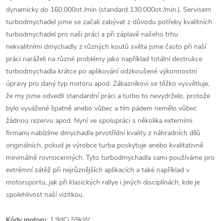
dynamicky do 160.000ot./min (standard 130.000ot./min.). Servisem
turbodmychadel jsme se začali zabývat z důvodu potřeby kvalitních
turbodmychadel pro naši práci a při záplavě našeho trhu
nekvalitními dmychadly z různých koutů světa jsme často při naší
práci naráželi na různé problémy jako například totální destrukce
turbodmychadla krátce po aplikování odzkoušené výkonnostní
úpravy pro daný typ motoru apod. Zákazníkovi se těžko vysvětluje,
že my jsme odvedli standardní práci a turbo to nevydrželo, protože
bylo vyvážené špatně anebo vůbec a tím pádem nemělo vůbec
žádnou rezervu apod. Nyní ve spolupráci s několika externími
firmami nabízíme dmychadla prvotřídní kvality z náhradních dílů
originálních, pokud je výrobce turba poskytuje anebo kvalitativně
minimálně rovnocenných. Tyto turbodmychadla sami používáme pro
extrémní zátěž při nejrůznějších aplikacích a také například v
motorsportu, jak při klasických rallye i jiných disciplínách, kde je
spolehlivost naší vizitkou.
Kódy motoru
: 1.9dCi 59kW