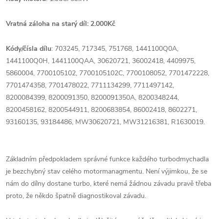
Vratná záloha na starý díl: 2.000Kč
Kódy/čísla dílu
: 703245, 717345, 751768, 1441100Q0A,
1441100Q0H, 1441100QAA, 30620721, 36002418, 4409975,
5860004, 7700105102, 7700105102C, 7700108052, 7701472228,
7701474358, 7701478022, 7711134299, 7711497142,
8200084399, 8200091350, 8200091350A, 8200348244,
8200458162, 8200544911, 8200683854, 86002418, 8602271,
93160135, 93184486, MW30620721, MW31216381, R1630019.
Základním předpokladem správné funkce každého turbodmychadla
je bezchybný stav celého motormanagmentu. Není výjimkou, že se
nám do dílny dostane turbo, které nemá žádnou závadu pravě třeba
proto, že někdo špatně diagnostikoval závadu.