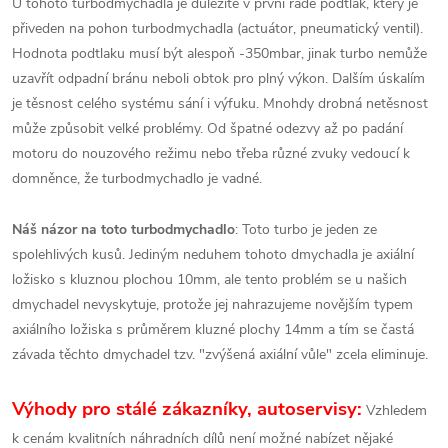
U tohoto turbodmychadla je důležité v první řadě podtlak, který je
přiveden na pohon turbodmychadla (actuátor, pneumatický ventil).
Hodnota podtlaku musí být alespoň -350mbar, jinak turbo nemůže
uzavřít odpadní bránu neboli obtok pro plný výkon. Dalším úskalím
je těsnost celého systému sání i výfuku. Mnohdy drobná netěsnost
může způsobit velké problémy. Od špatné odezvy až po padání
motoru do nouzového režimu nebo třeba různé zvuky vedoucí k
domněnce, že turbodmychadlo je vadné.
Náš názor na toto turbodmychadlo
: Toto turbo je jeden ze
spolehlivých kusů. Jediným neduhem tohoto dmychadla je axiální
ložisko s kluznou plochou 10mm, ale tento problém se u našich
dmychadel nevyskytuje, protože jej nahrazujeme novějším typem
axiálního ložiska s průměrem kluzné plochy 14mm a tím se častá
závada těchto dmychadel tzv. "zvýšená axiální vůle" zcela eliminuje.
Výhody pro stálé zákazníky, autoservisy:
Vzhledem
k cenám kvalitních náhradních dílů není možné nabízet nějaké