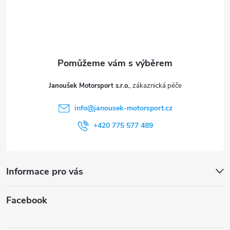
á
p
a
t
Janoušek Motorsport s.r.o.
í
info
@
janousek-motorsport.cz
+420 775 577 489
Informace pro vás
Facebook