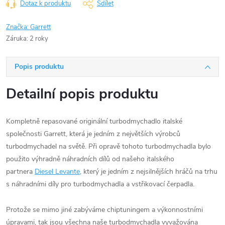
Dotaz k produktu
Sdílet
Značka:
Garrett
Záruka
:
2 roky
Popis produktu
Detailní popis produktu
Kompletně repasované originální turbodmychadlo italské
společnosti Garrett, která je jedním z největších výrobců
turbodmychadel na světě. Při opravě tohoto turbodmychadla bylo
použito výhradně náhradních dílů od našeho italského
partnera
Diesel Levante
, který je jedním z nejsilnějších hráčů na trhu
s náhradními díly pro turbodmychadla a vstřikovací čerpadla.
Protože se mimo jiné zabýváme chiptuningem a výkonnostními
úpravami, tak jsou všechna naše turbodmychadla vyvažována