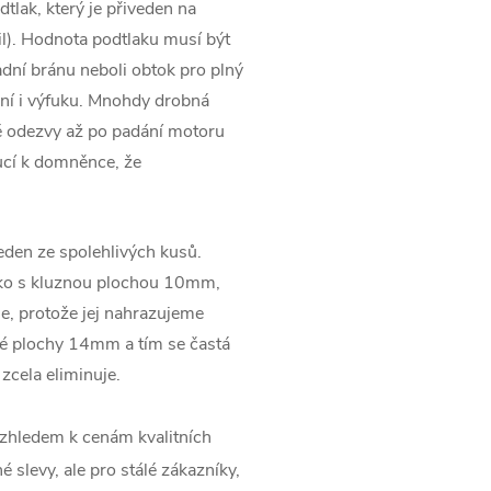
tlak, který je přiveden na
l). Hodnota podtlaku musí být
dní bránu neboli obtok pro plný
ání i výfuku. Mnohdy drobná
é odezvy až po padání motoru
cí k domněnce, že
jeden ze spolehlivých kusů.
sko s kluznou plochou 10mm,
e, protože jej nahrazujeme
né plochy 14mm a tím se častá
 zcela eliminuje.
zhledem k cenám kvalitních
 slevy, ale pro stálé zákazníky,