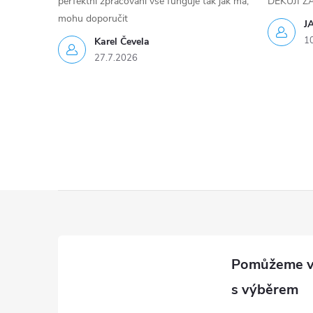
perfektní zpracování vše funguje tak jak má,
DĚKUJI 
mohu doporučit
J
1
Karel Čevela
27.7.2026
Z
á
p
a