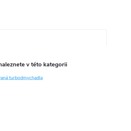
aleznete v této kategorii
aná turbodmychadla