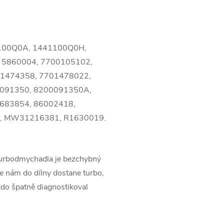
1100Q0A, 1441100Q0H,
 5860004, 7700105102,
1474358, 7701478022,
0091350, 8200091350A,
683854, 86002418,
, MW31216381, R1630019.
turbodmychadla je bezchybný
 nám do dílny dostane turbo,
kdo špatně diagnostikoval