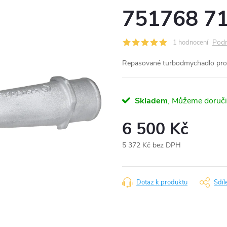
751768 7
Podr
1 hodnocení
Repasované turbodmychadlo pro 
Skladem
6 500 Kč
5 372 Kč bez DPH
Měrná
cena:
Dotaz k produktu
Sdíl