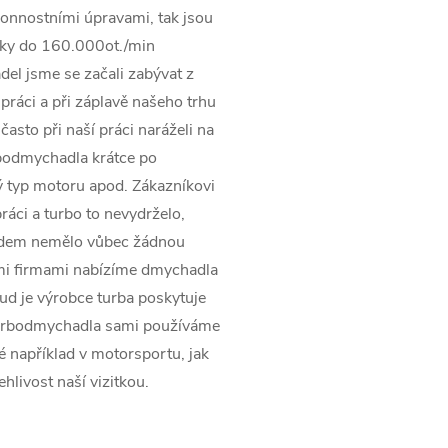
onnostními úpravami, tak jsou
ky do 160.000ot./min
el jsme se začali zabývat z
práci a při záplavě našeho trhu
asto při naší práci naráželi na
rbodmychadla krátce po
 typ motoru apod. Zákazníkovi
ráci a turbo to nevydrželo,
pádem nemělo vůbec žádnou
ími firmami nabízíme dmychadla
kud je výrobce turba poskytuje
turbodmychadla sami používáme
ké například v motorsportu, jak
ehlivost naší vizitkou.