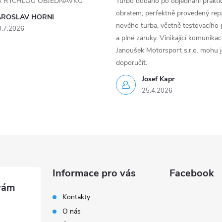
ZA RYCHLOU OBJEDNÁVKU
Turbo dodáno po objednání prakti
obratem, perfektně provedený rep
AROSLAV HORNI
nového turba, včetně testovacího 
0.7.2026
a plné záruky. Vinikající komunika
Janoušek Motorsport s.r.o. mohu 
doporučit.
Josef Kapr
25.4.2026
Informace pro vás
Facebook
Kontakty
O nás