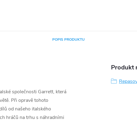
POPIS PRODUKTU
Produkt n
Repasov
lské společnosti Garrett, která
větě. Při opravě tohoto
ílů od našeho italského
ších hráčů na trhu s náhradními