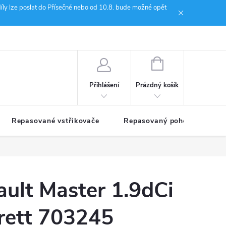
íly lze poslat do Přísečné nebo od 10.8. bude možné opět
ion Janoušek Motorsport Český Krumlov
NÁKUPNÍ
KOŠÍK
Prázdný košík
Přihlášení
Repasované vstřikovače
Repasovaný pohon TDM
ult Master 1.9dCi
ett 703245