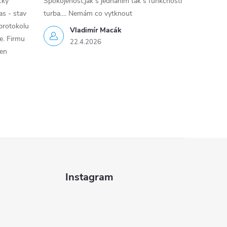
cky
Spokojenost,jak s jednáním tak s funkčností
as - stav
turba.... Nemám co vytknout
protokolu
Vladimír Macák
ce. Firmu
22.4.2026
jen
Instagram