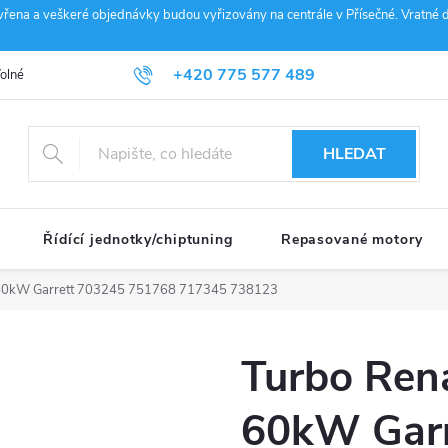
vřena a veškeré objednávky budou vyřizovány na centrále v Přísečné. Vratné d
+420 775 577 489
olné pozice
Obchodní podmínky
Reklamace
GDPR
Penz
info@janousek-motorsport.cz
HLEDAT
Řídící jednotky/chiptuning
Repasované motory
i 60kW Garrett 703245 751768 717345 738123
Turbo Rena
60kW Garr