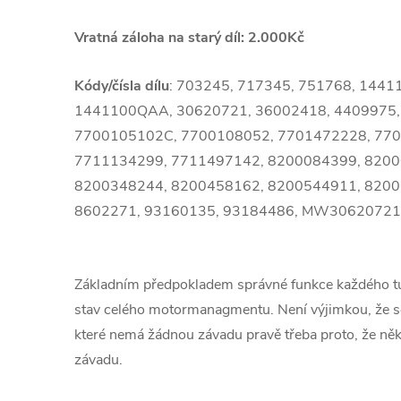
Vratná záloha na starý díl: 2.000Kč
Kódy/čísla dílu
: 703245, 717345, 751768, 144
1441100QAA, 30620721, 36002418, 4409975,
7700105102C, 7700108052, 7701472228, 770
7711134299, 7711497142, 8200084399, 820
8200348244, 8200458162, 8200544911, 8200
8602271, 93160135, 93184486, MW30620721
Základním předpokladem správné funkce každého 
stav celého motormanagmentu. Není výjimkou, že se
které nemá žádnou závadu pravě třeba proto, že ně
závadu.