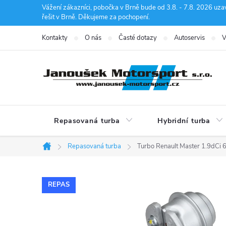
Přejít
Vážení zákazníci, pobočka v Brně bude od 3.8. - 7.8. 2026 uza
řešit v Brně. Děkujeme za pochopení.
na
obsah
Kontakty
O nás
Časté dotazy
Autoservis
V
Repasovaná turba
Hybridní turba
Repasovaná turba
Turbo Renault Master 1.9dC
Domů
REPAS