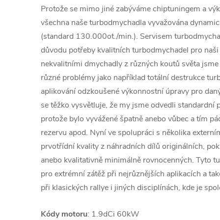
Protože se mimo jiné zabýváme chiptuningem a výk
všechna naše turbodmychadla vyvažována dynamic
(standard 130.000ot./min.). Servisem turbodmychad
důvodu potřeby kvalitních turbodmychadel pro naši 
nekvalitními dmychadly z různých koutů světa jsme č
různé problémy jako například totální destrukce tu
aplikování odzkoušené výkonnostní úpravy pro daný
se těžko vysvětluje, že my jsme odvedli standardní p
protože bylo vyvážené špatně anebo vůbec a tím 
rezervu apod. Nyní ve spolupráci s několika extern
prvotřídní kvality z náhradních dílů originálních, po
anebo kvalitativně minimálně rovnocenných. Tyto 
pro extrémní zátěž při nejrůznějších aplikacích a ta
při klasických rallye i jiných disciplínách, kde je spol
Kódy motoru
: 1.9dCi 60kW