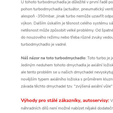
U tohoto turbodmychadla je důležité v první řadě pod
pohon turbodmychadla (actuátor, pneumatický venti
alespoň -350mbar, jinak turbo nemůže uzavřít odpa
výkon. Dalším úskalím je těsnost celého systému s
netěsnost může způsobit velké problémy. Od špatn
do nouzového režimu nebo třeba různé zvuky vedou
turbodmychadlo je vadné.
Náš názor na toto turbodmychadlo
: Toto turbo je 
Jediným neduhem tohoto dmychadla je axiální loži
ale tento problém se u našich dmychadel nevyskytuj
novějším typem axiálního ložiska s průměrem kluz
závada těchto dmychadel tzv. "zvýšená axiální vůle"
Výhody pro stálé zákazníky, autoservisy:
V
náhradních dílů není možné nabízet nějaké dodatečné