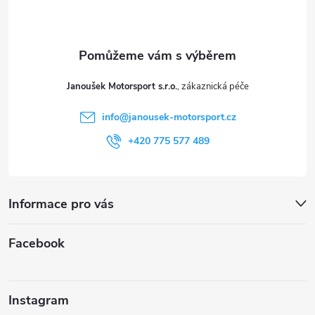
p
a
t
Janoušek Motorsport s.r.o.
í
info
@
janousek-motorsport.cz
+420 775 577 489
Informace pro vás
Facebook
Instagram