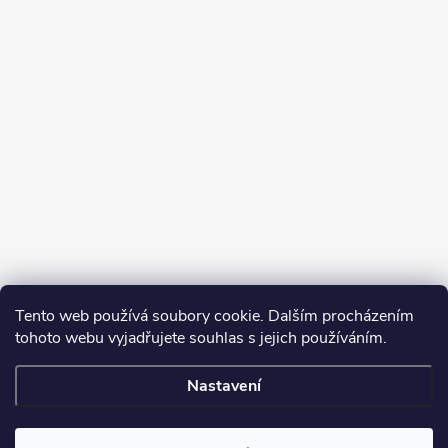
Tento web používá soubory cookie. Dalším procházením
tohoto webu vyjadřujete souhlas s jejich používáním.
Sledovat na Instagramu
Nastavení
Copyright 2026
Turbodmychadla Janoušek Motorsport s.r.o.
. Všechna
práva vyhrazena.
Upravit nastavení cookies