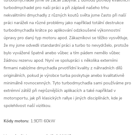
turbodmychadel jsme se začali zabývat z důvodu potřeby kvalitních
turbodmychadel pro naši práci a při záplavě našeho trhu
nekvalitními dmychadly z různých koutů světa jsme často při naší
práci naráželi na různé problémy jako například totální destrukce
turbodmychadla krátce po aplikování odzkoušené výkonnostní
úpravy pro daný typ motoru apod. Zákazníkovi se těžko vysvětluje,
že my jsme odvedli standardní práci a turbo to nevydrželo, protože
bylo vyvážené špatně anebo vůbec a tím pádem nemělo vůbec
žádnou rezervu apod. Nyní ve spolupráci s několika externími
firmami nabízíme dmychadla prvotřídní kvality z náhradních dílů
originálních, pokud je výrobce turba poskytuje anebo kvalitativně
minimálně rovnocenných. Tyto turbodmychadla sami používáme pro
extrémní zátěž při nejrůznějších aplikacích a také například v
motorsportu, jak při klasických rallye i jiných disciplínách, kde je
spolehlivost naší vizitkou.
Kódy motoru
: 1.9DTI 60kW