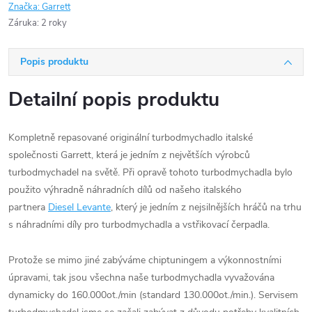
Značka:
Garrett
Záruka
:
2 roky
Popis produktu
Detailní popis produktu
Kompletně repasované originální turbodmychadlo italské
společnosti Garrett, která je jedním z největších výrobců
turbodmychadel na světě. Při opravě tohoto turbodmychadla bylo
použito výhradně náhradních dílů od našeho italského
partnera
Diesel Levante
, který je jedním z nejsilnějších hráčů na trhu
s náhradními díly pro turbodmychadla a vstřikovací čerpadla.
Protože se mimo jiné zabýváme chiptuningem a výkonnostními
úpravami, tak jsou všechna naše turbodmychadla vyvažována
dynamicky do 160.000ot./min (standard 130.000ot./min.). Servisem