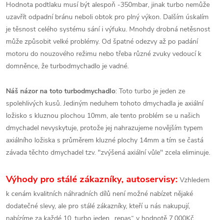
Hodnota podtlaku musí být alespoň -350mbar, jinak turbo nemůže
uzavřít odpadní bránu neboli obtok pro plný výkon. Dalším úskalím
je těsnost celého systému sání i výfuku. Mnohdy drobná netěsnost
může způsobit velké problémy. Od špatné odezvy až po padání
motoru do nouzového režimu nebo třeba různé zvuky vedoucí k
domněnce, že turbodmychadlo je vadné.
Náš názor na toto turbodmychadlo
: Toto turbo je jeden ze
spolehlivých kusů. Jediným neduhem tohoto dmychadla je axiální
ložisko s kluznou plochou 10mm, ale tento problém se u našich
dmychadel nevyskytuje, protože jej nahrazujeme novějším typem
axiálního ložiska s průměrem kluzné plochy 14mm a tím se častá
závada těchto dmychadel tzv. "zvýšená axiální vůle" zcela eliminuje.
Výhody pro stálé zákazníky, autoservisy:
Vzhledem
k cenám kvalitních náhradních dílů není možné nabízet nějaké
dodatečné slevy, ale pro stálé zákazníky, kteří u nás nakupují,
nabízíme za každé 10. turbo jeden „repas“ v hodnotě 7.000Kč