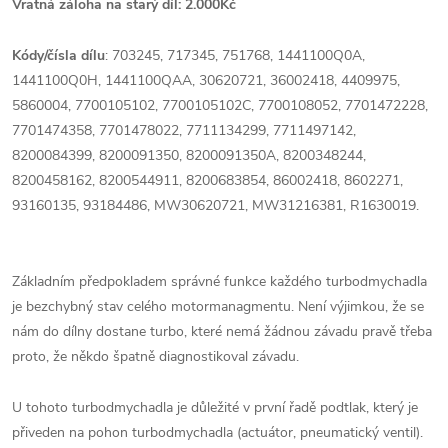
Vratná záloha na starý díl: 2.000Kč
Kódy/čísla dílu
: 703245, 717345, 751768, 1441100Q0A,
1441100Q0H, 1441100QAA, 30620721, 36002418, 4409975,
5860004, 7700105102, 7700105102C, 7700108052, 7701472228,
7701474358, 7701478022, 7711134299, 7711497142,
8200084399, 8200091350, 8200091350A, 8200348244,
8200458162, 8200544911, 8200683854, 86002418, 8602271,
93160135, 93184486, MW30620721, MW31216381, R1630019.
Základním předpokladem správné funkce každého turbodmychadla
je bezchybný stav celého motormanagmentu. Není výjimkou, že se
nám do dílny dostane turbo, které nemá žádnou závadu pravě třeba
proto, že někdo špatně diagnostikoval závadu.
U tohoto turbodmychadla je důležité v první řadě podtlak, který je
přiveden na pohon turbodmychadla (actuátor, pneumatický ventil).