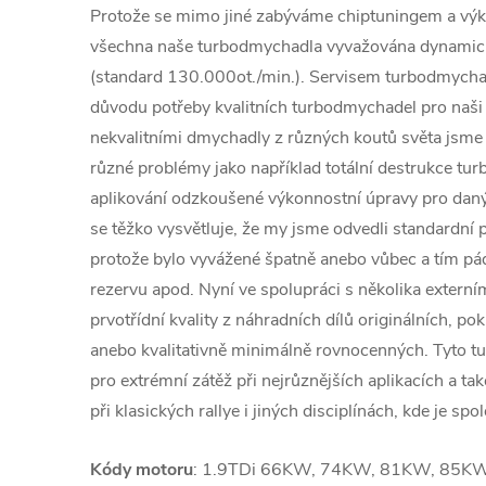
Protože se mimo jiné zabýváme chiptuningem a výk
všechna naše turbodmychadla vyvažována dynamic
(standard 130.000ot./min.). Servisem turbodmychad
důvodu potřeby kvalitních turbodmychadel pro naši 
nekvalitními dmychadly z různých koutů světa jsme č
různé problémy jako například totální destrukce tu
aplikování odzkoušené výkonnostní úpravy pro daný
se těžko vysvětluje, že my jsme odvedli standardní p
protože bylo vyvážené špatně anebo vůbec a tím 
rezervu apod. Nyní ve spolupráci s několika extern
prvotřídní kvality z náhradních dílů originálních, po
anebo kvalitativně minimálně rovnocenných. Tyto 
pro extrémní zátěž při nejrůznějších aplikacích a ta
při klasických rallye i jiných disciplínách, kde je spol
Kódy motoru
: 1.9TDi 66KW, 74KW, 81KW, 85KW,