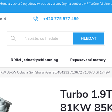
vřena a veškeré objednávky budou vyřizovány na centrále v Přísečné. Vratné d
+420 775 577 489
olné pozice
Obchodní podmínky
Reklamace
GDPR
Penz
info@janousek-motorsport.cz
HLEDAT
Řídící jednotky/chiptuning
Repasované motory
KW 85KW Octavia Golf Sharan Garrett 454232 713672 713673 GT1749V
Turbo 1.
81KW 85K