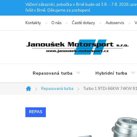
Přejít
Vážení zákazníci, pobočka v Brně bude od 3.8. - 7.8. 2026 uza
řešit v Brně. Děkujeme za pochopení.
na
obsah
Kontakty
O nás
Časté dotazy
Autoservis
V
Repasovaná turba
Hybridní turba
Repasovaná turba
Turbo 1.9TDi 66KW 74KW 81
Domů
REPAS