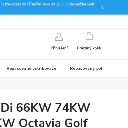
íly lze poslat do Přísečné nebo od 10.8. bude možné opět
ion Janoušek Motorsport Český Krumlov
NÁKUPNÍ
KOŠÍK
Prázdný košík
Přihlášení
Repasované vstřikovače
Repasovaný pohon TDM
9TDi 66KW 74KW
W Octavia Golf