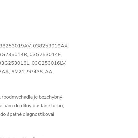
038253019AV, 038253019AX,
3G235014R, 03G253014E,
03G253016L, 03G253016LV,
8AA, 6M21-9G438-AA,
turbodmychadla je bezchybný
 nám do dílny dostane turbo,
kdo špatně diagnostikoval