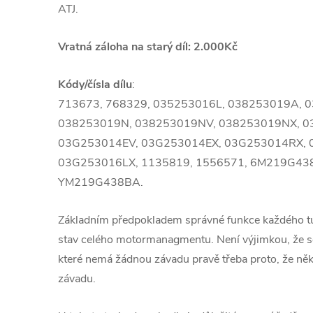
ATJ.
Vratná záloha na starý díl: 2.000Kč
Kódy/čísla dílu
:
713673, 768329, 035253016L, 038253019A, 
038253019N, 038253019NV, 038253019NX, 0
03G253014EV, 03G253014EX, 03G253014RX, 
03G253016LX, 1135819, 1556571, 6M219G43
YM219G438BA.
Základním předpokladem správné funkce každého 
stav celého motormanagmentu. Není výjimkou, že se
které nemá žádnou závadu pravě třeba proto, že ně
závadu.