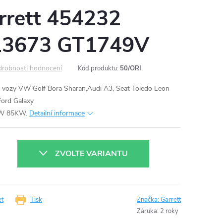
rrett 454232
13673 GT1749V
robnosti hodnocení
Kód produktu:
50/ORI
vozy VW Golf Bora Sharan,Audi A3, Seat Toledo Leon
Ford Galaxy
KW 85KW.
Detailní informace
ZVOLTE VARIANTU
et
Tisk
Značka:
Garrett
Záruka
:
2 roky