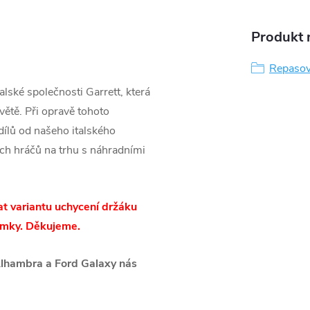
Produkt n
Repasov
lské společnosti Garrett, která
větě. Při opravě tohoto
ílů od našeho italského
ších hráčů na trhu s náhradními
t variantu uchycení držáku
námky. Děkujeme.
lhambra a Ford Galaxy nás