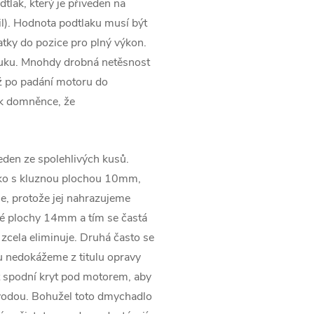
tlak, který je přiveden na
l). Hodnota podtlaku musí být
tky do pozice pro plný výkon.
ýfuku. Mnohdy drobná netěsnost
ž po padání motoru do
 k domněnce, že
jeden ze spolehlivých kusů.
sko s kluznou plochou 10mm,
e, protože jej nahrazujeme
né plochy 14mm a tím se častá
 zcela eliminuje. Druhá často se
du nedokážeme z titulu opravy
 spodní kryt pod motorem, aby
vodou. Bohužel toto dmychadlo