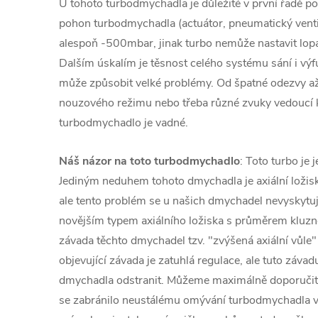
U tohoto turbodmychadla je důležité v první řadě pod
pohon turbodmychadla (actuátor, pneumatický venti
alespoň -500mbar, jinak turbo nemůže nastavit lopa
Dalším úskalím je těsnost celého systému sání i v
může způsobit velké problémy. Od špatné odezvy a
nouzového režimu nebo třeba různé zvuky vedoucí
turbodmychadlo je vadné.
Náš názor na toto turbodmychadlo
: Toto turbo je 
Jediným neduhem tohoto dmychadla je axiální loži
ale tento problém se u našich dmychadel nevyskytuj
novějším typem axiálního ložiska s průměrem kluz
závada těchto dmychadel tzv. "zvýšená axiální vůle"
objevující závada je zatuhlá regulace, ale tuto záva
dmychadla odstranit. Můžeme maximálně doporučit
se zabránilo neustálému omývání turbodmychadla 