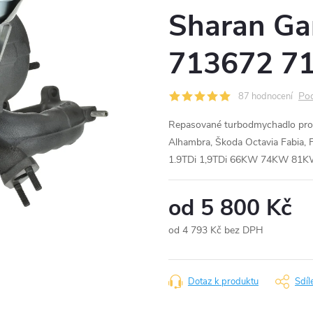
Sharan Ga
713672 7
Pod
87 hodnocení
Repasované turbodmychadlo pro 
Alhambra, Škoda Octavia Fabia, 
1.9TDi 1,9TDi 66KW 74KW 81
od
5 800 Kč
od
4 793 Kč
bez DPH
Měrná
cena:
Dotaz k produktu
Sdíl