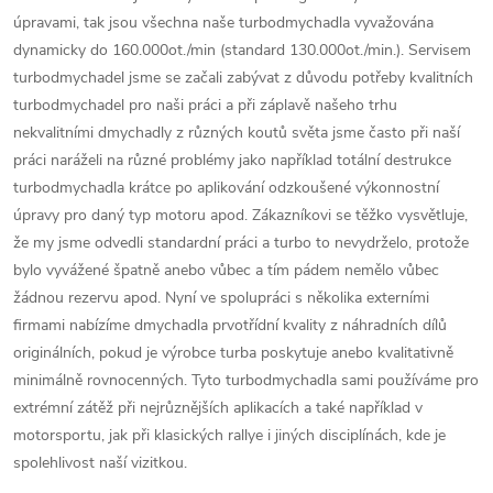
úpravami, tak jsou všechna naše turbodmychadla vyvažována
dynamicky do 160.000ot./min (standard 130.000ot./min.). Servisem
turbodmychadel jsme se začali zabývat z důvodu potřeby kvalitních
turbodmychadel pro naši práci a při záplavě našeho trhu
nekvalitními dmychadly z různých koutů světa jsme často při naší
práci naráželi na různé problémy jako například totální destrukce
turbodmychadla krátce po aplikování odzkoušené výkonnostní
úpravy pro daný typ motoru apod. Zákazníkovi se těžko vysvětluje,
že my jsme odvedli standardní práci a turbo to nevydrželo, protože
bylo vyvážené špatně anebo vůbec a tím pádem nemělo vůbec
žádnou rezervu apod. Nyní ve spolupráci s několika externími
firmami nabízíme dmychadla prvotřídní kvality z náhradních dílů
originálních, pokud je výrobce turba poskytuje anebo kvalitativně
minimálně rovnocenných. Tyto turbodmychadla sami používáme pro
extrémní zátěž při nejrůznějších aplikacích a také například v
motorsportu, jak při klasických rallye i jiných disciplínách, kde je
spolehlivost naší vizitkou.