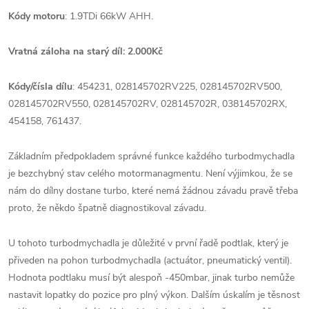
Kódy motoru
: 1.9TDi 66kW AHH.
Vratná záloha na starý díl: 2.000Kč
Kódy/čísla dílu
: 454231, 028145702RV225, 028145702RV500,
028145702RV550, 028145702RV, 028145702R, 038145702RX,
454158, 761437.
Základním předpokladem správné funkce každého turbodmychadla
je bezchybný stav celého motormanagmentu. Není výjimkou, že se
nám do dílny dostane turbo, které nemá žádnou závadu pravě třeba
proto, že někdo špatně diagnostikoval závadu.
U tohoto turbodmychadla je důležité v první řadě podtlak, který je
přiveden na pohon turbodmychadla (actuátor, pneumatický ventil).
Hodnota podtlaku musí být alespoň -450mbar, jinak turbo nemůže
nastavit lopatky do pozice pro plný výkon. Dalším úskalím je těsnost