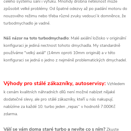
celého systému sání i výfuku. Mnohdy drobná netěsnost může
způsobit velké problémy. Od špatné odezvy až po padání motoru do
nouzového režimu nebo třeba různé zvuky vedoucí k domněnce, že
turbodmychadlo je vadné.
Náš názor na toto turbodmychadlo
: Malé axiální ložisko v originální
konfiguraci je jediná nectnost tohoto dmychadla. My standardně
používáme "velký axiál" (14mm oproti 10mm originál) a v této
konfiguraci se jedná o jedno z nejméně problematických dmychadel.
Výhody pro stálé zákazníky, autoservisy:
Vzhledem
k cenám kvalitních náhradních dílů není možné nabízet nějaké
dodatečné slevy, ale pro stálé zákazníky, kteří u nás nakupují,
nabízíme za každé 10. turbo jeden „repas“ v hodnotě 7.000Kč
zdarma.
Válí se vám doma staré turbo a nevíte co s ním?
Zkuste