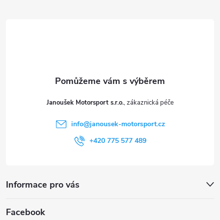
á
p
a
t
Janoušek Motorsport s.r.o.
í
info
@
janousek-motorsport.cz
+420 775 577 489
Informace pro vás
Facebook