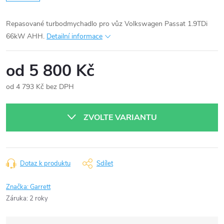
Repasované turbodmychadlo pro vůz Volkswagen Passat 1.9TDi
66kW AHH.
Detailní informace
od
5 800 Kč
od
4 793 Kč
bez DPH
Měrná
cena:
ZVOLTE VARIANTU
Dotaz k produktu
Sdílet
Značka:
Garrett
Záruka
:
2 roky