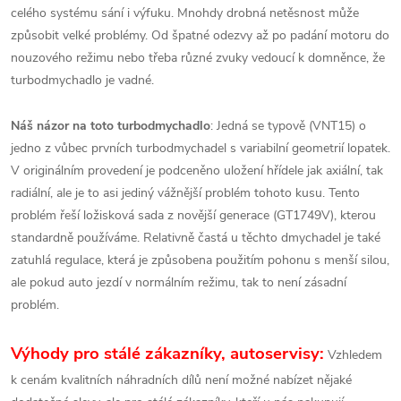
celého systému sání i výfuku. Mnohdy drobná netěsnost může
způsobit velké problémy. Od špatné odezvy až po padání motoru do
nouzového režimu nebo třeba různé zvuky vedoucí k domněnce, že
turbodmychadlo je vadné.
Náš názor na toto turbodmychadlo
: Jedná se typově (VNT15) o
jedno z vůbec prvních turbodmychadel s variabilní geometrií lopatek.
V originálním provedení je podceněno uložení hřídele jak axiální, tak
radiální, ale je to asi jediný vážnější problém tohoto kusu. Tento
problém řeší ložisková sada z novější generace (GT1749V), kterou
standardně používáme. Relativně častá u těchto dmychadel je také
zatuhlá regulace, která je způsobena použitím pohonu s menší silou,
ale pokud auto jezdí v normálním režimu, tak to není zásadní
problém.
Výhody pro stálé zákazníky, autoservisy:
Vzhledem
k cenám kvalitních náhradních dílů není možné nabízet nějaké