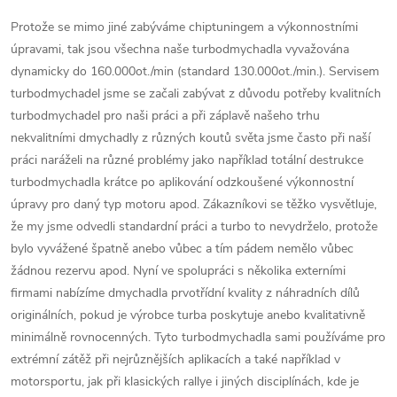
Protože se mimo jiné zabýváme chiptuningem a výkonnostními
úpravami, tak jsou všechna naše turbodmychadla vyvažována
dynamicky do 160.000ot./min (standard 130.000ot./min.). Servisem
turbodmychadel jsme se začali zabývat z důvodu potřeby kvalitních
turbodmychadel pro naši práci a při záplavě našeho trhu
nekvalitními dmychadly z různých koutů světa jsme často při naší
práci naráželi na různé problémy jako například totální destrukce
turbodmychadla krátce po aplikování odzkoušené výkonnostní
úpravy pro daný typ motoru apod. Zákazníkovi se těžko vysvětluje,
že my jsme odvedli standardní práci a turbo to nevydrželo, protože
bylo vyvážené špatně anebo vůbec a tím pádem nemělo vůbec
žádnou rezervu apod. Nyní ve spolupráci s několika externími
firmami nabízíme dmychadla prvotřídní kvality z náhradních dílů
originálních, pokud je výrobce turba poskytuje anebo kvalitativně
minimálně rovnocenných. Tyto turbodmychadla sami používáme pro
extrémní zátěž při nejrůznějších aplikacích a také například v
motorsportu, jak při klasických rallye i jiných disciplínách, kde je