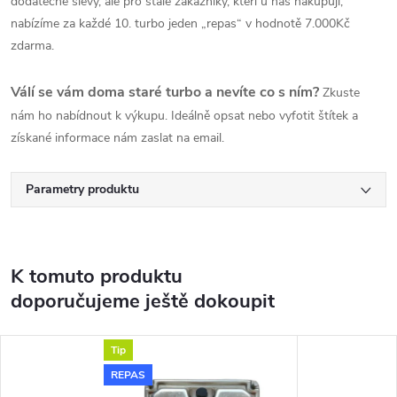
dodatečné slevy, ale pro stálé zákazníky, kteří u nás nakupují,
nabízíme za každé 10. turbo jeden „repas“ v hodnotě 7.000Kč
zdarma.
Válí se vám doma staré turbo a nevíte co s ním?
Zkuste
nám ho nabídnout k výkupu. Ideálně opsat nebo vyfotit štítek a
získané informace nám zaslat na email.
Parametry produktu
K tomuto produktu
doporučujeme ještě dokoupit
Tip
REPAS