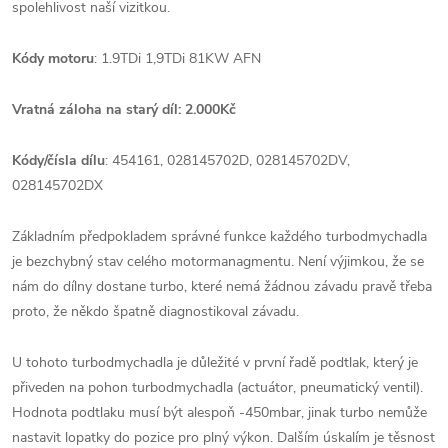
spolehlivost naší vizitkou.
Kódy motoru
: 1.9TDi 1,9TDi 81KW AFN
Vratná záloha na starý díl: 2.000Kč
Kódy/čísla dílu
: 454161, 028145702D, 028145702DV,
028145702DX
Základním předpokladem správné funkce každého turbodmychadla
je bezchybný stav celého motormanagmentu. Není výjimkou, že se
nám do dílny dostane turbo, které nemá žádnou závadu pravě třeba
proto, že někdo špatně diagnostikoval závadu.
U tohoto turbodmychadla je důležité v první řadě podtlak, který je
přiveden na pohon turbodmychadla (actuátor, pneumatický ventil).
Hodnota podtlaku musí být alespoň -450mbar, jinak turbo nemůže
nastavit lopatky do pozice pro plný výkon. Dalším úskalím je těsnost