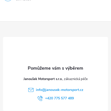
Z
á
p
a
t
Janoušek Motorsport s.r.o.
í
info
@
janousek-motorsport.cz
+420 775 577 489