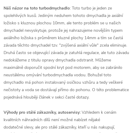
Náš názor na toto turbodmychadlo
: Toto turbo je jeden ze
spolehlivých kusů. Jediným neduhem tohoto dmychadla je axiální
ložisko s kluznou plochou 10mm, ale tento problém se u našich
dmychadel nevyskytuje, protože jej nahrazujeme novějším typem
axiálního ložiska s průměrem kluzné plochy 14mm a tím se častá
závada těchto dmychadel tzv. "zvýšená axiální vůle" zcela eliminuje.
Druhá často se objevující závada je zatuhlá regulace, ale tuto závadu
nedokážeme z titulu opravy dmychadla odstranit. Můžeme
maximálně doporučit spodní kryt pod motorem, aby se zabránilo
neustálému omývání turbodmychadla vodou. Bohužel toto
dmychadlo má pohon instalovaný osičkou vzhůru a tedy veškeré
nečistoty a voda se dostávají přímo do pohonu. O této problematice
pojednává hlouběji článek v sekci časté dotazy.
Výhody pro stálé zákazníky, autoservisy:
Vzhledem k cenám
kvalitních náhradních dílů není možné nabízet nějaké
dodatečné slevy, ale pro stálé zákazníky, kteří u nás nakupují,