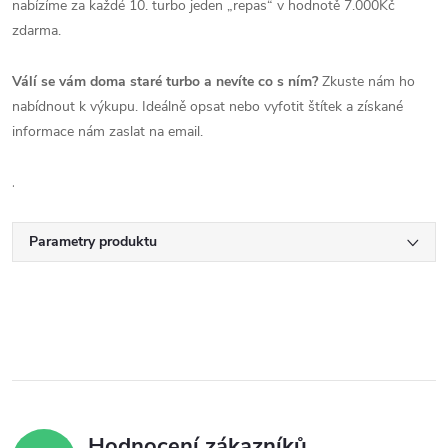
nabízíme za každé 10. turbo jeden „repas“ v hodnotě 7.000Kč
zdarma.
Válí se vám doma staré turbo a nevíte co s ním?
Zkuste nám ho
nabídnout k výkupu. Ideálně opsat nebo vyfotit štítek a získané
informace nám zaslat na email.
.
Parametry produktu
Hodnocení zákazníků