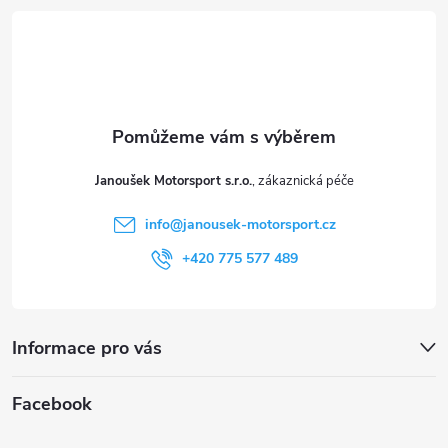
á
p
a
t
Janoušek Motorsport s.r.o.
í
info
@
janousek-motorsport.cz
+420 775 577 489
Informace pro vás
Facebook