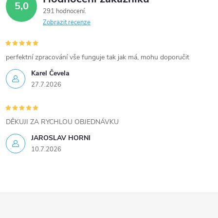
5,0
291 hodnocení
Zobrazit recenze
perfektní zpracování vše funguje tak jak má, mohu doporučit
Karel Čevela
27.7.2026
DĚKUJI ZA RYCHLOU OBJEDNÁVKU
JAROSLAV HORNI
10.7.2026
Z