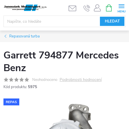
Přejít
NÁKUPNÍ
KOŠÍK
na
obsah
HLEDAT
Repasovaná turba
Garrett 794877 Mercedes
Benz
Podrobnosti hodnocení
Neohodnoceno
Kód produktu:
5975
REPAS