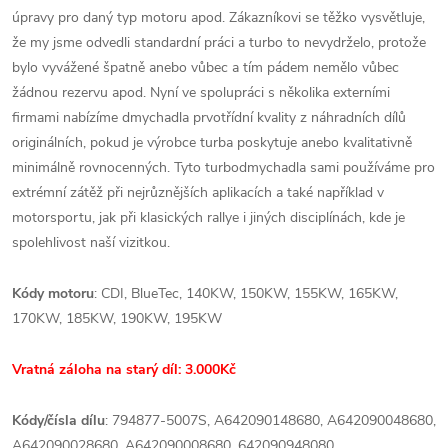
úpravy pro daný typ motoru apod. Zákazníkovi se těžko vysvětluje,
že my jsme odvedli standardní práci a turbo to nevydrželo, protože
bylo vyvážené špatně anebo vůbec a tím pádem nemělo vůbec
žádnou rezervu apod. Nyní ve spolupráci s několika externími
firmami nabízíme dmychadla prvotřídní kvality z náhradních dílů
originálních, pokud je výrobce turba poskytuje anebo kvalitativně
minimálně rovnocenných. Tyto turbodmychadla sami používáme pro
extrémní zátěž při nejrůznějších aplikacích a také například v
motorsportu, jak při klasických rallye i jiných disciplínách, kde je
spolehlivost naší vizitkou.
Kódy motoru
: CDI, BlueTec, 140KW, 150KW, 155KW, 165KW,
170KW, 185KW, 190KW, 195KW
Vratná záloha na starý díl: 3.000Kč
Kódy/čísla dílu
:
794877-5007S, A642090148680, A642090048680,
A642090028680, A642090008680, 642090948080,