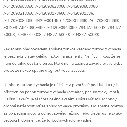
A642090958080, A642090628080, A642090588080,
A642090218080, A642090178680, A6420901386,
A642090098080, 6420900186, 642090018680, A642090018680,
901299, A6420909480, A642090948080, 794877-5008S, 794877-
5009S, 794877-0008, 794877-5004S, 794877-5006S
Základním předpokladem správné funkce každého turbodmychadla
je bezchybný stav celého motormanagmentu. Není výjimkou, že se
nám do dílny dostane turbo, které nemá žádnou závadu právě třeba
proto, že někdo špatně diagnostikoval závadu.
U tohoto turbodmychadla je důležité v první řadě podtlak, který je
přiveden na pohon turbodmychadla (actuátor, pneumatický ventil).
Dalším úskalím je těsnost celého systému sání i výfuku. Mnohdy
drobná netěsnost může způsobit velké problémy. Od špatné odezvy
až po padání motoru do nouzového režimu nebo třeba různé zvuky
vedoucí k domněnce, že turbodmychadlo je vadné.