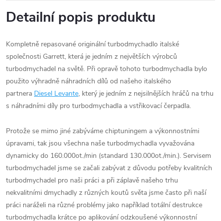
Detailní popis produktu
Kompletně repasované originální turbodmychadlo italské
společnosti Garrett, která je jedním z největších výrobců
turbodmychadel na světě. Při opravě tohoto turbodmychadla bylo
použito výhradně náhradních dílů od našeho italského
partnera
Diesel Levante
, který je jedním z nejsilnějších hráčů na trhu
s náhradními díly pro turbodmychadla a vstřikovací čerpadla.
Protože se mimo jiné zabýváme chiptuningem a výkonnostními
úpravami, tak jsou všechna naše turbodmychadla vyvažována
dynamicky do 160.000ot./min (standard 130.000ot./min.). Servisem
turbodmychadel jsme se začali zabývat z důvodu potřeby kvalitních
turbodmychadel pro naši práci a při záplavě našeho trhu
nekvalitními dmychadly z různých koutů světa jsme často při naší
práci naráželi na různé problémy jako například totální destrukce
turbodmychadla krátce po aplikování odzkoušené výkonnostní