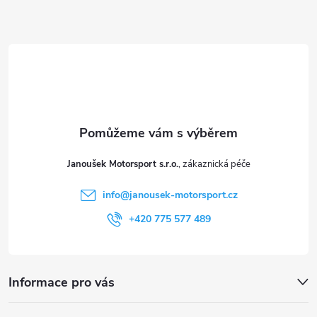
Z
á
p
a
t
Janoušek Motorsport s.r.o.
í
info
@
janousek-motorsport.cz
+420 775 577 489
Informace pro vás