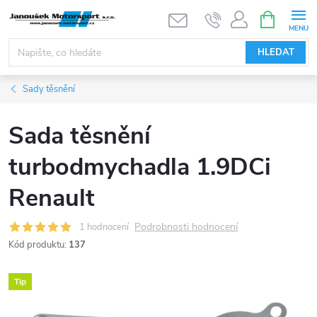
Přejít
NÁKUPNÍ
KOŠÍK
na
obsah
HLEDAT
Sady těsnění
Sada těsnění
turbodmychadla 1.9DCi
Renault
Podrobnosti hodnocení
1 hodnocení
Kód produktu:
137
Tip