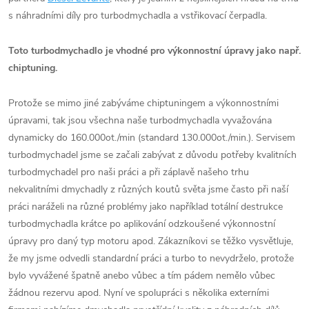
s náhradními díly pro turbodmychadla a vstřikovací čerpadla.
Toto turbodmychadlo je vhodné pro výkonnostní úpravy jako např.
chiptuning.
Protože se mimo jiné zabýváme chiptuningem a výkonnostními
úpravami, tak jsou všechna naše turbodmychadla vyvažována
dynamicky do 160.000ot./min (standard 130.000ot./min.). Servisem
turbodmychadel jsme se začali zabývat z důvodu potřeby kvalitních
turbodmychadel pro naši práci a při záplavě našeho trhu
nekvalitními dmychadly z různých koutů světa jsme často při naší
práci naráželi na různé problémy jako například totální destrukce
turbodmychadla krátce po aplikování odzkoušené výkonnostní
úpravy pro daný typ motoru apod. Zákazníkovi se těžko vysvětluje,
že my jsme odvedli standardní práci a turbo to nevydrželo, protože
bylo vyvážené špatně anebo vůbec a tím pádem nemělo vůbec
žádnou rezervu apod. Nyní ve spolupráci s několika externími