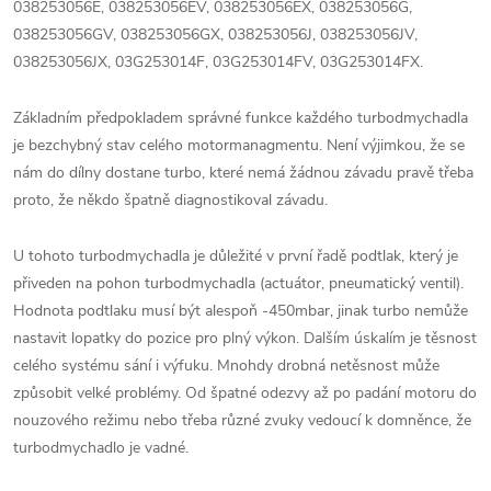
038253056E, 038253056EV, 038253056EX, 038253056G,
038253056GV, 038253056GX, 038253056J, 038253056JV,
038253056JX, 03G253014F, 03G253014FV, 03G253014FX.
Základním předpokladem správné funkce každého turbodmychadla
je bezchybný stav celého motormanagmentu. Není výjimkou, že se
nám do dílny dostane turbo, které nemá žádnou závadu pravě třeba
proto, že někdo špatně diagnostikoval závadu.
U tohoto turbodmychadla je důležité v první řadě podtlak, který je
přiveden na pohon turbodmychadla (actuátor, pneumatický ventil).
Hodnota podtlaku musí být alespoň -450mbar, jinak turbo nemůže
nastavit lopatky do pozice pro plný výkon. Dalším úskalím je těsnost
celého systému sání i výfuku. Mnohdy drobná netěsnost může
způsobit velké problémy. Od špatné odezvy až po padání motoru do
nouzového režimu nebo třeba různé zvuky vedoucí k domněnce, že
turbodmychadlo je vadné.