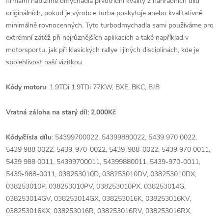
firmami nabízíme dmychadla prvotřídní kvality z náhradních dílů
originálních, pokud je výrobce turba poskytuje anebo kvalitativně
minimálně rovnocenných. Tyto turbodmychadla sami používáme pro
extrémní zátěž při nejrůznějších aplikacích a také například v
motorsportu, jak při klasických rallye i jiných disciplínách, kde je
spolehlivost naší vizitkou.
Kódy motoru
: 1.9TDi 1,9TDi 77KW, BXE, BKC, BJB
Vratná záloha na starý díl: 2.000Kč
Kódy/čísla dílu
: 54399700022, 54399880022, 5439 970 0022,
5439 988 0022, 5439-970-0022, 5439-988-0022, 5439 970 0011,
5439 988 0011, 54399700011, 54399880011, 5439-970-0011,
5439-988-0011, 038253010D, 038253010DV, 038253010DX,
038253010P, 038253010PV, 038253010PX, 038253014G,
038253014GV, 038253014GX, 038253016K, 038253016KV,
038253016KX, 038253016R, 038253016RV, 038253016RX,