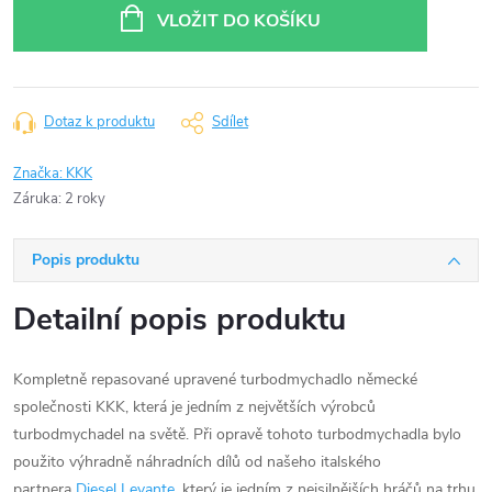
cena:
VLOŽIT DO KOŠÍKU
Dotaz k produktu
Sdílet
Značka:
KKK
Záruka
:
2 roky
Popis produktu
Detailní popis produktu
Kompletně repasované upravené turbodmychadlo německé
společnosti KKK, která je jedním z největších výrobců
turbodmychadel na světě. Při opravě tohoto turbodmychadla bylo
použito výhradně náhradních dílů od našeho italského
partnera
Diesel Levante
, který je jedním z nejsilnějších hráčů na trhu