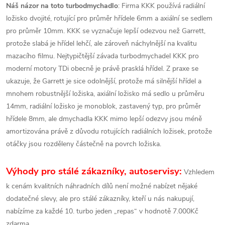
Náš názor na toto turbodmychadlo
: Firma KKK používá radiální
ložisko dvojité, rotující pro průměr hřídele 6mm a axiální se sedlem
pro průměr 10mm. KKK se vyznačuje lepší odezvou než Garrett,
protože slabá je hřídel lehčí, ale zároveň náchylnější na kvalitu
mazacího filmu. Nejtypičtější závada turbodmychadel KKK pro
moderní motory TDi obecně je právě prasklá hřídel. Z praxe se
ukazuje, že Garrett je sice odolnější, protože má silnější hřídel a
mnohem robustnější ložiska, axiální ložisko má sedlo u průměru
14mm, radiální ložisko je monoblok, zastavený typ, pro průměr
hřídele 8mm, ale dmychadla KKK mimo lepší odezvy jsou méně
amortizována právě z důvodu rotujících radiálních ložisek, protože
otáčky jsou rozděleny částečně na povrch ložiska.
Výhody pro stálé zákazníky, autoservisy:
Vzhledem
k cenám kvalitních náhradních dílů není možné nabízet nějaké
dodatečné slevy, ale pro stálé zákazníky, kteří u nás nakupují,
nabízíme za každé 10. turbo jeden „repas“ v hodnotě 7.000Kč
zdarma.