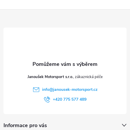
Z
á
p
a
t
Janoušek Motorsport s.r.o.
í
info
@
janousek-motorsport.cz
+420 775 577 489
Informace pro vás