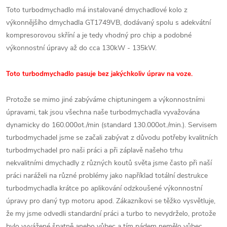
Toto turbodmychadlo má instalované dmychadlové kolo z
výkonnějšího dmychadla GT1749VB, dodávaný spolu s adekvátní
kompresorovou skříní a je tedy vhodný pro chip a podobné
výkonnostní úpravy až do cca 130kW - 135kW.
Toto turbodmychadlo pasuje bez jakýchkoliv úprav na voze.
Protože se mimo jiné zabýváme chiptuningem a výkonnostními
úpravami, tak jsou všechna naše turbodmychadla vyvažována
dynamicky do 160.000ot./min (standard 130.000ot./min.). Servisem
turbodmychadel jsme se začali zabývat z důvodu potřeby kvalitních
turbodmychadel pro naši práci a při záplavě našeho trhu
nekvalitními dmychadly z různých koutů světa jsme často při naší
práci naráželi na různé problémy jako například totální destrukce
turbodmychadla krátce po aplikování odzkoušené výkonnostní
úpravy pro daný typ motoru apod. Zákazníkovi se těžko vysvětluje,
že my jsme odvedli standardní práci a turbo to nevydrželo, protože
bylo vyvážené špatně anebo vůbec a tím pádem nemělo vůbec