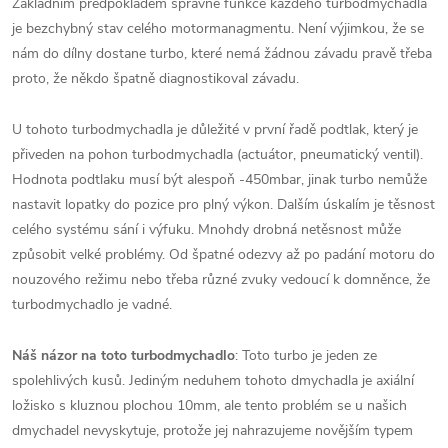
Základním předpokladem správné funkce každého turbodmychadla
je bezchybný stav celého motormanagmentu. Není výjimkou, že se
nám do dílny dostane turbo, které nemá žádnou závadu pravě třeba
proto, že někdo špatně diagnostikoval závadu.
U tohoto turbodmychadla je důležité v první řadě podtlak, který je
přiveden na pohon turbodmychadla (actuátor, pneumatický ventil).
Hodnota podtlaku musí být alespoň -450mbar, jinak turbo nemůže
nastavit lopatky do pozice pro plný výkon. Dalším úskalím je těsnost
celého systému sání i výfuku. Mnohdy drobná netěsnost může
způsobit velké problémy. Od špatné odezvy až po padání motoru do
nouzového režimu nebo třeba různé zvuky vedoucí k domněnce, že
turbodmychadlo je vadné.
Náš názor na toto turbodmychadlo
: Toto turbo je jeden ze
spolehlivých kusů. Jediným neduhem tohoto dmychadla je axiální
ložisko s kluznou plochou 10mm, ale tento problém se u našich
dmychadel nevyskytuje, protože jej nahrazujeme novějším typem