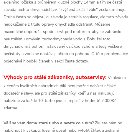
axiálního ložiska s průměrem kluzné plochy 14mm a tím se častá
závada těchto dmychadel tzv. "zvýšená axiální vůle" zcela eliminuje.
Druhá často se objevující závada je zatuhlá regulace, ale tuto závadu
nedokážeme z titulu opravy dmychadla odstranit. Můžeme
maximálně doporučit spodní kryt pod motorem, aby se zabránilo
neustálému omývání turbodmychadla vodou. Bohužel toto
dmychadlo má pohon instalovaný osičkou vzhůru a tedy veškeré
nečistoty a voda se dostávají přímo do pohonu. O této problematice
pojednává hlouběji článek v sekci časté dotazy.
Výhody pro stálé zákazníky, autoservisy:
Vzhledem
k cenám kvalitních náhradních dílů není možné nabízet nějaké
dodatečné slevy, ale pro stálé zákazníky, kteří u nás nakupují,
nabízíme za každé 10. turbo jeden „repas“ v hodnotě 7.000Kč
zdarma.
Válí se vám doma staré turbo a nevíte co s ním?
Zkuste nám ho
nabídnout k výkupu. Ideálně opsat nebo vyfotit štítek a získané