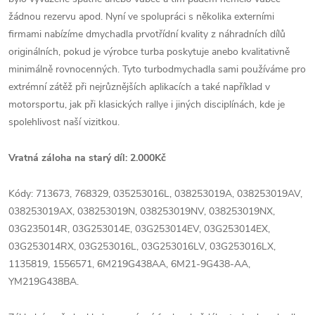
žádnou rezervu apod. Nyní ve spolupráci s několika externími
firmami nabízíme dmychadla prvotřídní kvality z náhradních dílů
originálních, pokud je výrobce turba poskytuje anebo kvalitativně
minimálně rovnocenných. Tyto turbodmychadla sami používáme pro
extrémní zátěž při nejrůznějších aplikacích a také například v
motorsportu, jak při klasických rallye i jiných disciplínách, kde je
spolehlivost naší vizitkou.
Vratná záloha na starý díl: 2.000Kč
Kódy: 713673, 768329, 035253016L, 038253019A, 038253019AV,
038253019AX, 038253019N, 038253019NV, 038253019NX,
03G235014R, 03G253014E, 03G253014EV, 03G253014EX,
03G253014RX, 03G253016L, 03G253016LV, 03G253016LX,
1135819, 1556571, 6M219G438AA, 6M21-9G438-AA,
YM219G438BA.