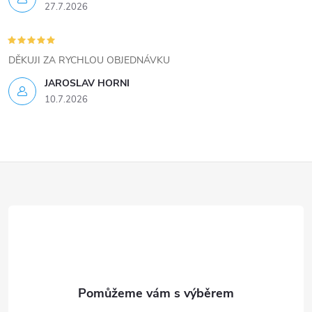
27.7.2026
DĚKUJI ZA RYCHLOU OBJEDNÁVKU
JAROSLAV HORNI
10.7.2026
Z
á
p
a