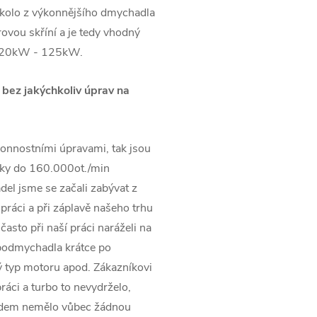
kolo z výkonnějšího dmychadla
vou skříní a je tedy vhodný
a 120kW - 125kW.
 bez jakýchkoliv úprav na
onnostními úpravami, tak jsou
ky do 160.000ot./min
el jsme se začali zabývat z
práci a při záplavě našeho trhu
asto při naší práci naráželi na
rbodmychadla krátce po
 typ motoru apod. Zákazníkovi
ráci a turbo to nevydrželo,
pádem nemělo vůbec žádnou