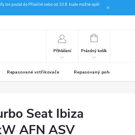
íly lze poslat do Přísečné nebo od 10.8. bude možné opět
ion Janoušek Motorsport Český Krumlov
NÁKUPNÍ
KOŠÍK
Prázdný košík
Přihlášení
Repasované vstřikovače
Repasovaný pohon TDM
urbo Seat Ibiza
1kW AFN ASV