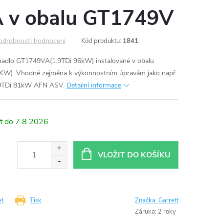
 v obalu GT1749V
odrobnosti hodnocení
Kód produktu:
1841
hadlo GT1749VA(1.9TDi 96kW) instalované v obalu
KW). Vhodné zejména k výkonnostním úpravám jako např.
1.9TDi 81kW AFN ASV.
Detailní informace
7.8.2026
VLOŽIT DO KOŠÍKU
et
Tisk
Značka:
Garrett
Záruka
:
2 roky