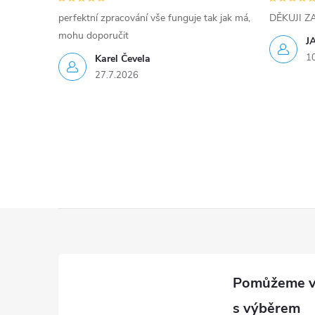
perfektní zpracování vše funguje tak jak má,
DĚKUJI 
mohu doporučit
J
1
Karel Čevela
27.7.2026
Z
á
p