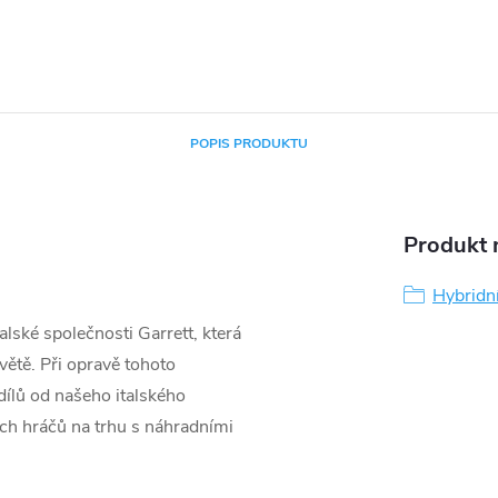
POPIS PRODUKTU
Produkt n
Hybridn
lské společnosti Garrett, která
větě. Při opravě tohoto
ílů od našeho italského
ších hráčů na trhu s náhradními