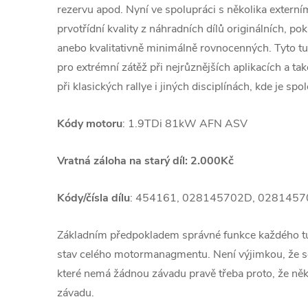
rezervu apod. Nyní ve spolupráci s několika extern
prvotřídní kvality z náhradních dílů originálních, po
anebo kvalitativně minimálně rovnocenných. Tyto 
pro extrémní zátěž při nejrůznějších aplikacích a ta
při klasických rallye i jiných disciplínách, kde je spol
Kódy motoru
: 1.9TDi 81kW AFN ASV
Vratná záloha na starý díl: 2.000Kč
Kódy/čísla dílu
: 454161, 028145702D, 028145
Základním předpokladem správné funkce každého 
stav celého motormanagmentu. Není výjimkou, že se
které nemá žádnou závadu pravě třeba proto, že ně
závadu.