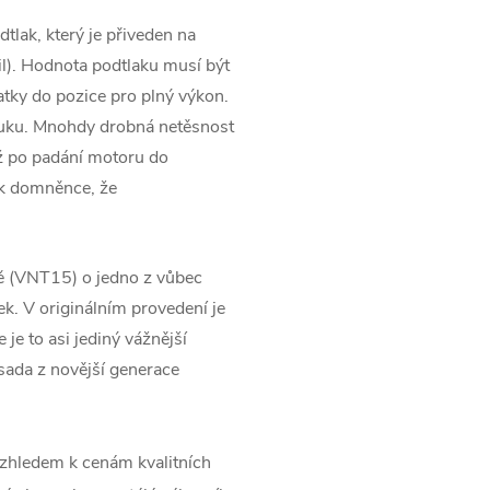
tlak, který je přiveden na
l). Hodnota podtlaku musí být
tky do pozice pro plný výkon.
ýfuku. Mnohdy drobná netěsnost
ž po padání motoru do
 k domněnce, že
vě (VNT15) o jedno z vůbec
ek. V originálním provedení je
e je to asi jediný vážnější
sada z novější generace
zhledem k cenám kvalitních