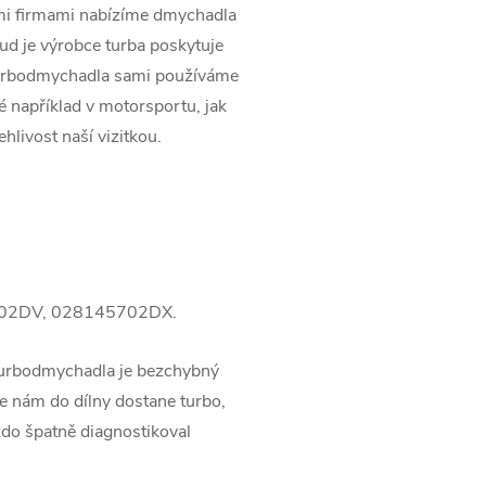
ími firmami nabízíme dmychadla
kud je výrobce turba poskytuje
turbodmychadla sami používáme
ké například v motorsportu, jak
ehlivost naší vizitkou.
702DV, 028145702DX.
turbodmychadla je bezchybný
 nám do dílny dostane turbo,
kdo špatně diagnostikoval