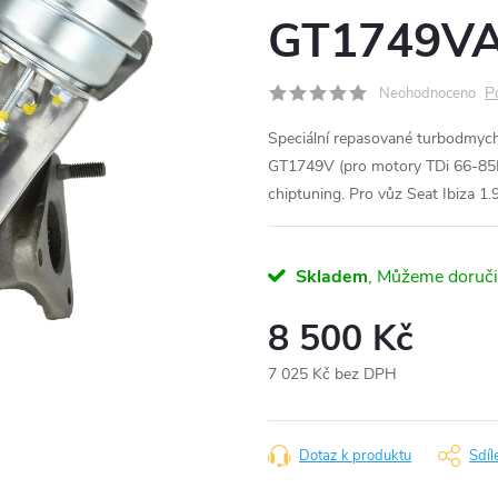
GT1749VA
P
Neohodnoceno
Speciální repasované turbodmyc
GT1749V (pro motory TDi 66-85
chiptuning. Pro vůz Seat Ibiza 
Skladem
8 500 Kč
7 025 Kč bez DPH
Měrná
cena:
Dotaz k produktu
Sdíl