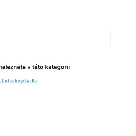
aleznete v této kategorii
í turbodmychadla