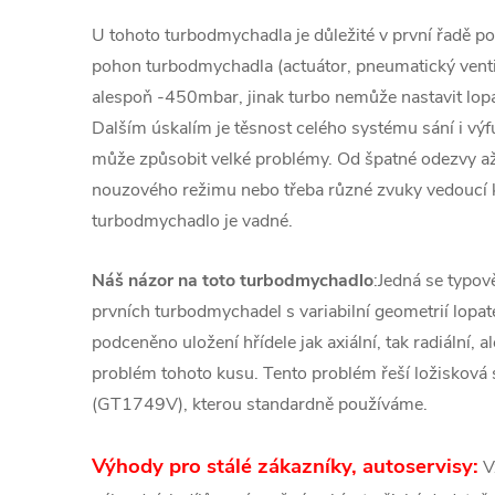
U tohoto turbodmychadla je důležité v první řadě pod
pohon turbodmychadla (actuátor, pneumatický venti
alespoň -450mbar, jinak turbo nemůže nastavit lopa
Dalším úskalím je těsnost celého systému sání i v
může způsobit velké problémy. Od špatné odezvy a
nouzového režimu nebo třeba různé zvuky vedoucí
turbodmychadlo je vadné.
Náš názor na toto turbodmychadlo
:Jedná se typo
prvních turbodmychadel s variabilní geometrií lopat
podceněno uložení hřídele jak axiální, tak radiální, al
problém tohoto kusu. Tento problém řeší ložisková 
(GT1749V), kterou standardně používáme.
Výhody pro stálé zákazníky, autoservisy:
V