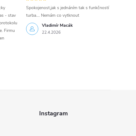
cky
Spokojenost,jak s jednáním tak s funkčností
as - stav
turba.... Nemám co vytknout
protokolu
Vladimír Macák
ce. Firmu
22.4.2026
jen
Instagram