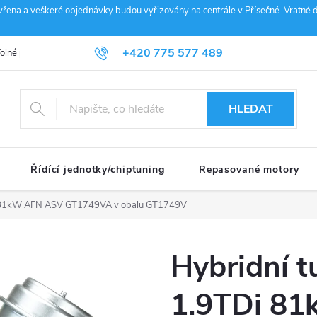
vřena a veškeré objednávky budou vyřizovány na centrále v Přísečné. Vratné d
+420 775 577 489
olné pozice
Obchodní podmínky
Reklamace
GDPR
Penz
info@janousek-motorsport.cz
HLEDAT
Řídící jednotky/chiptuning
Repasované motory
TDi 81kW AFN ASV GT1749VA v obalu GT1749V
Hybridní t
1.9TDi 8