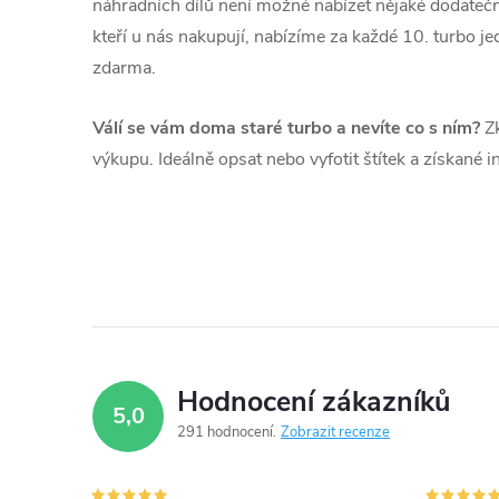
náhradních dílů není možné nabízet nějaké dodatečné
kteří u nás nakupují, nabízíme za každé 10. turbo 
zdarma.
Válí se vám doma staré turbo a nevíte co s ním?
Zk
výkupu. Ideálně opsat nebo vyfotit štítek a získané 
Hodnocení zákazníků
5,0
291 hodnocení
Zobrazit recenze