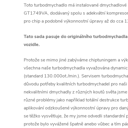
Toto turbodmychadlo má instalované dmychadlové 
GT1749VA, dodávaný spolu s adekvátní kompresoro
pro chip a podobné výkonnostní úpravy až do cc
Tato sada pasuje do originálního turbodmychadla
vozidle.
Protože se mimo jiné zabýváme chiptuningem a výk
všechna naše turbodmychadla vyvažována dynamic
(standard 130.000ot./min.). Servisem turbodmychad
důvodu potřeby kvalitních turbodmychadel pro naši 
nekvalitními dmychadly z různých koutů světa jsme č
různé problémy jako například totální destrukce tu
aplikování odzkoušené výkonnostní úpravy pro daný
se těžko vysvětluje, že my jsme odvedli standardní p
protože bylo vyvážené špatně anebo vůbec a tím 