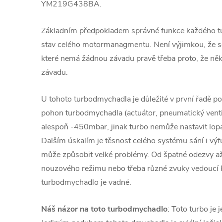
YM219G438BA.
Základním předpokladem správné funkce každého 
stav celého motormanagmentu. Není výjimkou, že se
které nemá žádnou závadu pravě třeba proto, že ně
závadu.
U tohoto turbodmychadla je důležité v první řadě pod
pohon turbodmychadla (actuátor, pneumatický venti
alespoň -450mbar, jinak turbo nemůže nastavit lopa
Dalším úskalím je těsnost celého systému sání i v
může způsobit velké problémy. Od špatné odezvy a
nouzového režimu nebo třeba různé zvuky vedoucí
turbodmychadlo je vadné.
Náš názor na toto turbodmychadlo
: Toto turbo je 