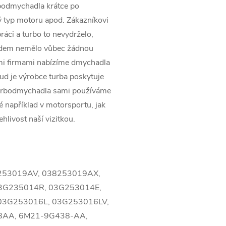
rbodmychadla krátce po
 typ motoru apod. Zákazníkovi
ráci a turbo to nevydrželo,
pádem nemělo vůbec žádnou
ími firmami nabízíme dmychadla
kud je výrobce turba poskytuje
turbodmychadla sami používáme
ké například v motorsportu, jak
ehlivost naší vizitkou.
8253019AV, 038253019AX,
3G235014R, 03G253014E,
03G253016L, 03G253016LV,
8AA, 6M21-9G438-AA,