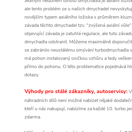
Jediným neduhem tohoto dmychadla je axiální loži
ale tento problém se u našich dmychadel nevyskytuj
novějším typem axiálního ložiska s průměrem kluz
závada těchto dmychadel tzv. "zvýšená axiální vůle"
objevující závada je zatuhlá regulace, ale tuto záva
dmychadla odstranit. Můžeme maximálně doporučit
se zabránilo neustálému omývání turbodmychadla 
má pohon instalovaný osičkou vzhůru a tedy veškeré
přímo do pohonu. O této problematice pojednává hlo
dotazy.
Výhody pro stálé zákazníky, autoservisy:
V
náhradních dílů není možné nabízet nějaké dodatečné
kteří u nás nakupují, nabízíme za každé 10. turbo 
zdarma.