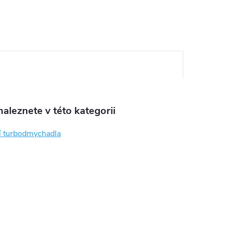
aleznete v této kategorii
í turbodmychadla