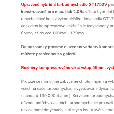
Upravené hybridní turbodmychadlo GT1752V
pro
konstruované pro max. tlak 2.0Bar.
Toto hybridní
dmychadlové kolo z výkonnějšího dmychadla GT17
adekvátní kompresorovou skříní a je tedy vhodný p
úpravy až do cca 160kW - 170kW.
Do poznámky prosíme o uvedení varianty kompreso
můžete prohlédnout v galerii.
Rozměry kompresorového víka: vstup 55mm, vý
Protože se mimo jiné zabýváme chiptuningem a výk
všechna naše turbodmychadla vyvažována dynamic
(standard 130.000ot./min.). Servisem turbodmychad
důvodu potřeby kvalitních turbodmychadel pro naši 
nekvalitními dmychadly z různých koutů světa jsme č