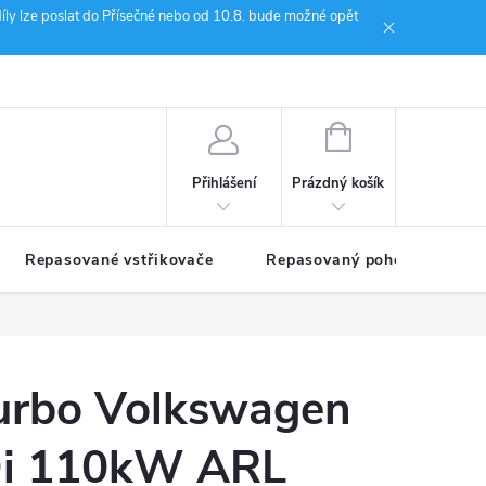
íly lze poslat do Přísečné nebo od 10.8. bude možné opět
ion Janoušek Motorsport Český Krumlov
NÁKUPNÍ
KOŠÍK
Prázdný košík
Přihlášení
Repasované vstřikovače
Repasovaný pohon TDM
turbo Volkswagen
Di 110kW ARL