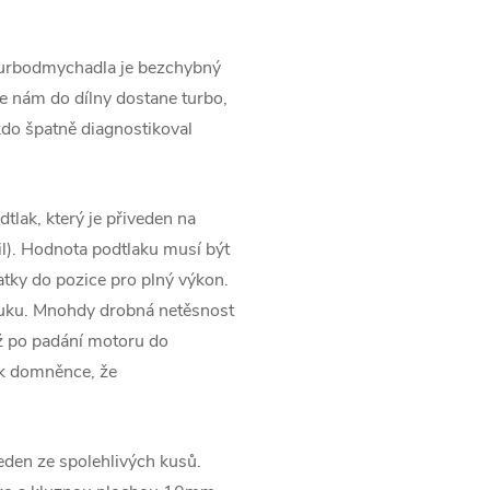
turbodmychadla je bezchybný
 nám do dílny dostane turbo,
kdo špatně diagnostikoval
tlak, který je přiveden na
l). Hodnota podtlaku musí být
tky do pozice pro plný výkon.
ýfuku. Mnohdy drobná netěsnost
ž po padání motoru do
 k domněnce, že
jeden ze spolehlivých kusů.