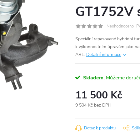
GT1752V s
P
Neohodnoceno
Speciální repasované hybridní 
k výkonnostním úpravám jako na
ARL.
Detailní informace
Skladem
11 500 Kč
9 504 Kč bez DPH
Měrná
cena:
Dotaz k produktu
Sdíl