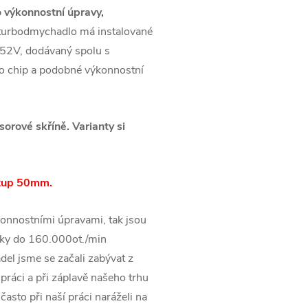
 výkonnostní úpravy,
 turbodmychadlo má instalované
52V, dodávaný spolu s
ro chip a podobné výkonnostní
rové skříně. Varianty si
stup 50mm.
onnostními úpravami, tak jsou
ky do 160.000ot./min
el jsme se začali zabývat z
práci a při záplavě našeho trhu
asto při naší práci naráželi na