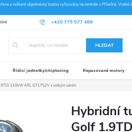
vřena a veškeré objednávky budou vyřizovány na centrále v Přísečné. Vratné d
+420 775 577 489
olné pozice
Obchodní podmínky
Reklamace
GDPR
Penz
info@janousek-motorsport.cz
HLEDAT
Řídící jednotky/chiptuning
Repasované motory
 1.9TDi 110kW ARL GT1752V s velkým sáním
Hybridní 
Golf 1.9T