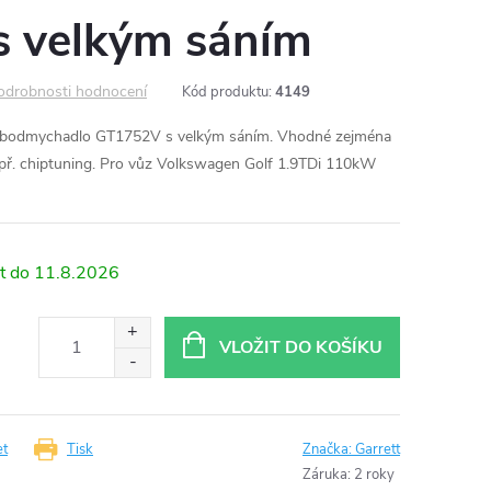
 velkým sáním
odrobnosti hodnocení
Kód produktu:
4149
turbodmychadlo GT1752V s velkým sáním. Vhodné zejména
př. chiptuning. Pro vůz Volkswagen Golf 1.9TDi 110kW
11.8.2026
VLOŽIT DO KOŠÍKU
et
Tisk
Značka:
Garrett
Záruka
:
2 roky