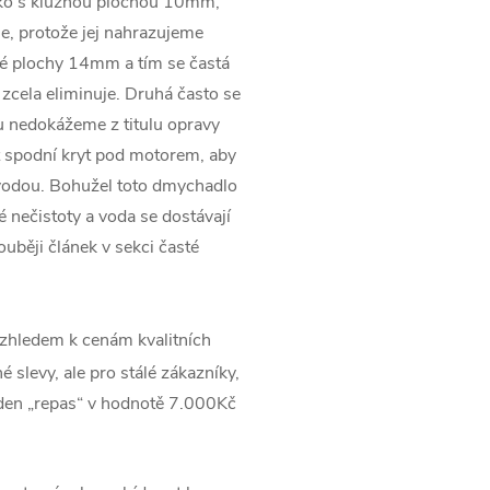
sko s kluznou plochou 10mm,
e, protože jej nahrazujeme
né plochy 14mm a tím se častá
 zcela eliminuje. Druhá často se
du nedokážeme z titulu opravy
 spodní kryt pod motorem, aby
vodou. Bohužel toto dmychadlo
 nečistoty a voda se dostávají
uběji článek v sekci časté
zhledem k cenám kvalitních
 slevy, ale pro stálé zákazníky,
jeden „repas“ v hodnotě 7.000Kč