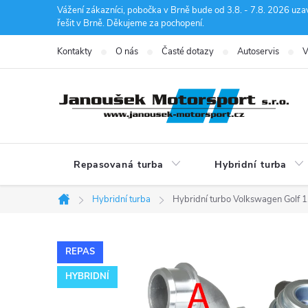
Přejít
Vážení zákazníci, pobočka v Brně bude od 3.8. - 7.8. 2026 uza
řešit v Brně. Děkujeme za pochopení.
na
obsah
Kontakty
O nás
Časté dotazy
Autoservis
V
Repasovaná turba
Hybridní turba
Hybridní turba
Hybridní turbo Volkswagen Golf
Domů
REPAS
HYBRIDNÍ