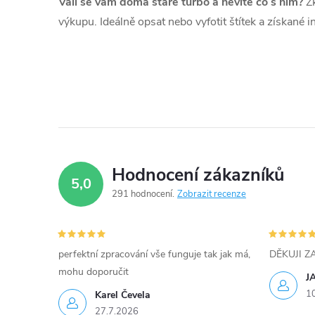
Válí se vám doma staré turbo a nevíte co s ním?
Zk
výkupu. Ideálně opsat nebo vyfotit štítek a získané 
Hodnocení zákazníků
5,0
291 hodnocení
Zobrazit recenze
perfektní zpracování vše funguje tak jak má,
DĚKUJI 
mohu doporučit
J
1
Karel Čevela
27.7.2026