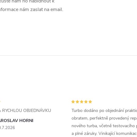
uste nám ho nabídnout k
informace nám zaslat na email.
ZA RYCHLOU OBJEDNÁVKU
Turbo dodáno po objednání prakti
obratem, perfektně provedený rep
AROSLAV HORNI
nového turba, včetně testovacího 
0.7.2026
a plné záruky. Vinikající komunika