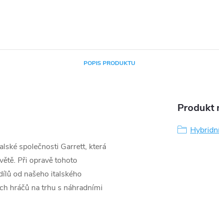
POPIS PRODUKTU
Produkt n
Hybridn
lské společnosti Garrett, která
větě. Při opravě tohoto
ílů od našeho italského
ších hráčů na trhu s náhradními