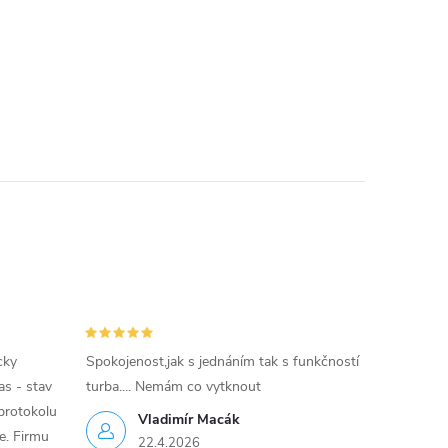
cky
Spokojenost,jak s jednáním tak s funkčností
as - stav
turba.... Nemám co vytknout
protokolu
Vladimír Macák
ce. Firmu
22.4.2026