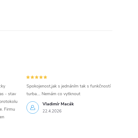
cky
Spokojenost,jak s jednáním tak s funkčností
as - stav
turba.... Nemám co vytknout
protokolu
Vladimír Macák
ce. Firmu
22.4.2026
jen