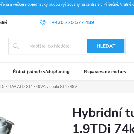
vřena a veškeré objednávky budou vyřizovány na centrále v Přísečné. Vratné d
+420 775 577 489
olné pozice
Obchodní podmínky
Reklamace
GDPR
Penz
info@janousek-motorsport.cz
HLEDAT
Řídící jednotky/chiptuning
Repasované motory
.9TDi 74kW ATD GT1749VA v obalu GT1749V
Hybridní t
1.9TDi 7