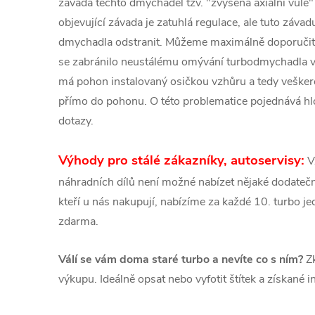
závada těchto dmychadel tzv. "zvýšená axiální vůle"
objevující závada je zatuhlá regulace, ale tuto záva
dmychadla odstranit. Můžeme maximálně doporučit
se zabránilo neustálému omývání turbodmychadla 
má pohon instalovaný osičkou vzhůru a tedy veškeré
přímo do pohonu. O této problematice pojednává hlo
dotazy.
Výhody pro stálé zákazníky, autoservisy:
V
náhradních dílů není možné nabízet nějaké dodatečné
kteří u nás nakupují, nabízíme za každé 10. turbo 
zdarma.
Válí se vám doma staré turbo a nevíte co s ním?
Zk
výkupu. Ideálně opsat nebo vyfotit štítek a získané 