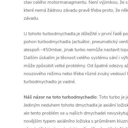
stav celého motormanagmentu. Není výjimkou, že se
které nemá žádnou závadu pravě třeba proto, že ně
závadu.
U tohoto turbodmychadla je důležité v první řadě pod
pohon turbodmychadla (actuátor, pneumatický venti
alespoň -450mbar, jinak turbo nemůže nastavit lopa
Dalším úskalím je těsnost celého systému sání i v
může způsobit velké problémy. Od špatné odezvy a
nouzového režimu nebo třeba různé zvuky vedoucí
turbodmychadlo je vadné.
Náš názor na toto turbodmychadlo
: Toto turbo je 
Jediným neduhem tohoto dmychadla je axiální loži
ale tento problém se u našich dmychadel nevyskytuj
novějším typem axiálního ložiska s průměrem kluz