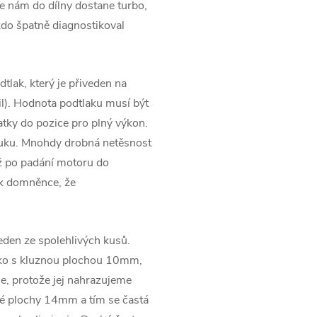
 nám do dílny dostane turbo,
kdo špatně diagnostikoval
tlak, který je přiveden na
l). Hodnota podtlaku musí být
tky do pozice pro plný výkon.
ýfuku. Mnohdy drobná netěsnost
ž po padání motoru do
 k domněnce, že
jeden ze spolehlivých kusů.
sko s kluznou plochou 10mm,
e, protože jej nahrazujeme
né plochy 14mm a tím se častá