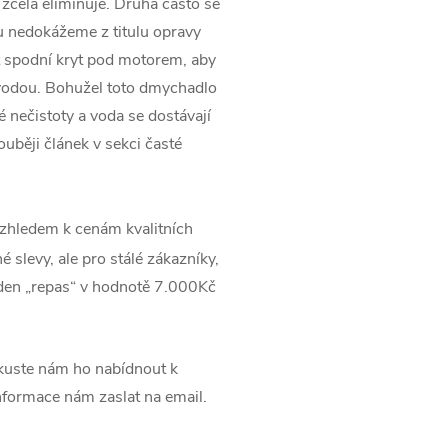
 zcela eliminuje. Druhá často se
du nedokážeme z titulu opravy
 spodní kryt pod motorem, aby
vodou. Bohužel toto dmychadlo
 nečistoty a voda se dostávají
uběji článek v sekci časté
zhledem k cenám kvalitních
 slevy, ale pro stálé zákazníky,
jeden „repas“ v hodnotě 7.000Kč
uste nám ho nabídnout k
informace nám zaslat na email.