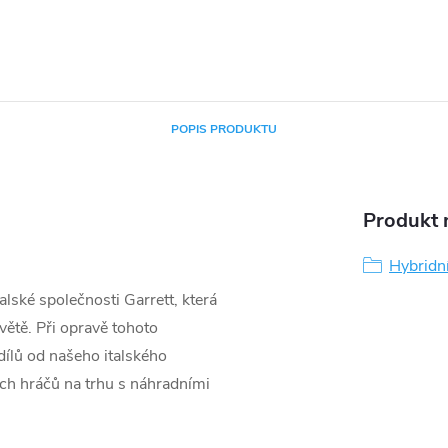
POPIS PRODUKTU
Produkt n
Hybridn
lské společnosti Garrett, která
větě. Při opravě tohoto
ílů od našeho italského
ších hráčů na trhu s náhradními