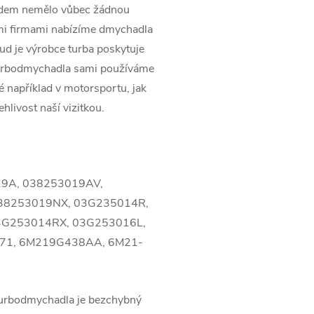
pádem nemělo vůbec žádnou
ími firmami nabízíme dmychadla
kud je výrobce turba poskytuje
turbodmychadla sami používáme
ké například v motorsportu, jak
ehlivost naší vizitkou.
19A, 038253019AV,
38253019NX, 03G235014R,
3G253014RX, 03G253016L,
571, 6M219G438AA, 6M21-
turbodmychadla je bezchybný