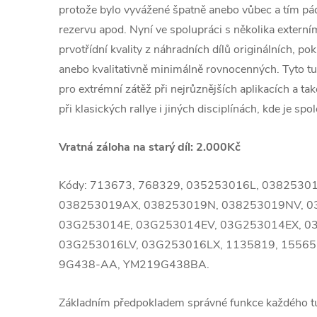
protože bylo vyvážené špatně anebo vůbec a tím 
rezervu apod. Nyní ve spolupráci s několika extern
prvotřídní kvality z náhradních dílů originálních, po
anebo kvalitativně minimálně rovnocenných. Tyto 
pro extrémní zátěž při nejrůznějších aplikacích a ta
při klasických rallye i jiných disciplínách, kde je spol
Vratná záloha na starý díl: 2.000Kč
Kódy: 713673, 768329, 035253016L, 0382530
038253019AX, 038253019N, 038253019NV, 0
03G253014E, 03G253014EV, 03G253014EX, 0
03G253016LV, 03G253016LX, 1135819, 1556
9G438-AA, YM219G438BA.
Základním předpokladem správné funkce každého 