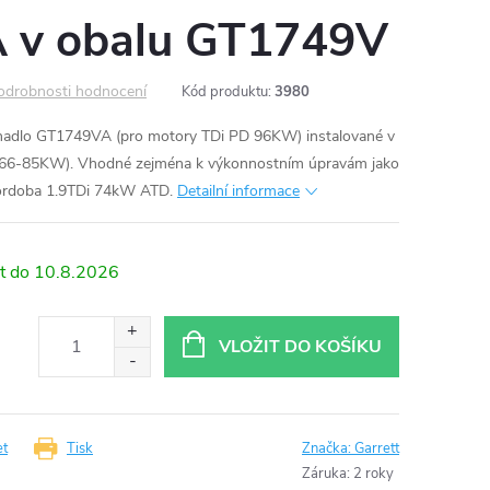
 v obalu GT1749V
odrobnosti hodnocení
Kód produktu:
3980
hadlo GT1749VA (pro motory TDi PD 96KW) instalované v
 66-85KW). Vhodné zejména k výkonnostním úpravám jako
Cordoba 1.9TDi 74kW ATD.
Detailní informace
10.8.2026
VLOŽIT DO KOŠÍKU
et
Tisk
Značka:
Garrett
Záruka
:
2 roky