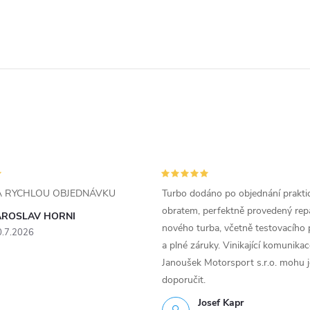
ZA RYCHLOU OBJEDNÁVKU
Turbo dodáno po objednání prakti
obratem, perfektně provedený rep
AROSLAV HORNI
nového turba, včetně testovacího 
0.7.2026
a plné záruky. Vinikající komunika
Janoušek Motorsport s.r.o. mohu 
doporučit.
Josef Kapr