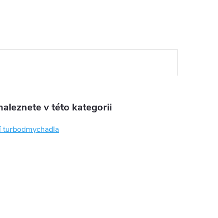
aleznete v této kategorii
í turbodmychadla