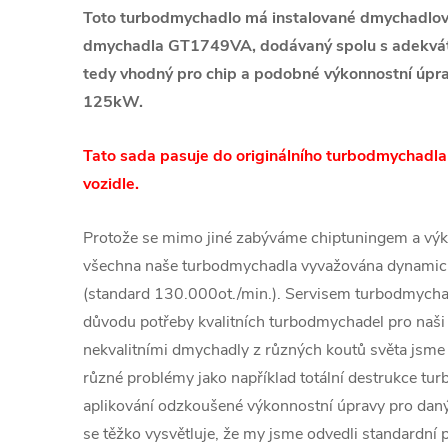
Toto turbodmychadlo má instalované dmychadlové
dmychadla GT1749VA, dodávaný spolu s adekvátn
tedy vhodný pro chip a podobné výkonnostní úpr
125kW.
Tato sada pasuje do originálního turbodmychadla
vozidle.
Protože se mimo jiné zabýváme chiptuningem a výk
všechna naše turbodmychadla vyvažována dynamic
(standard 130.000ot./min.). Servisem turbodmychad
důvodu potřeby kvalitních turbodmychadel pro naši 
nekvalitními dmychadly z různých koutů světa jsme č
různé problémy jako například totální destrukce tu
aplikování odzkoušené výkonnostní úpravy pro daný
se těžko vysvětluje, že my jsme odvedli standardní p