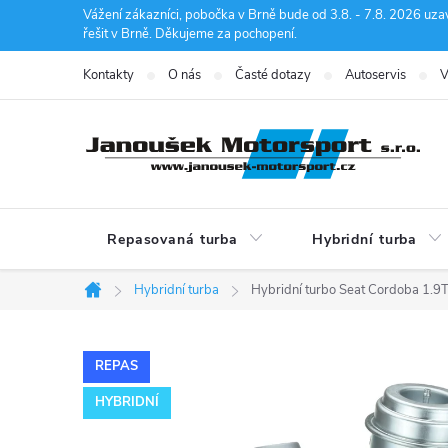
Přejít
Vážení zákazníci, pobočka v Brně bude od 3.8. - 7.8. 2026 uza
řešit v Brně. Děkujeme za pochopení.
na
obsah
Kontakty
O nás
Časté dotazy
Autoservis
V
Repasovaná turba
Hybridní turba
Hybridní turba
Hybridní turbo Seat Cordoba 1
Domů
REPAS
HYBRIDNÍ