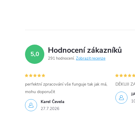
Hodnocení zákazníků
5,0
291 hodnocení
Zobrazit recenze
perfektní zpracování vše funguje tak jak má,
DĚKUJI 
mohu doporučit
J
1
Karel Čevela
27.7.2026