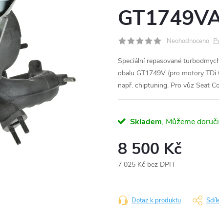
GT1749VA
P
Neohodnoceno
Speciální repasované turbodmyc
obalu GT1749V (pro motory TDi
např. chiptuning. Pro vůz Seat 
Skladem
8 500 Kč
7 025 Kč bez DPH
Měrná
cena:
Dotaz k produktu
Sdíl