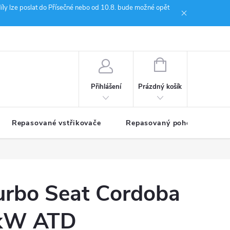
íly lze poslat do Přísečné nebo od 10.8. bude možné opět
ion Janoušek Motorsport Český Krumlov
NÁKUPNÍ
KOŠÍK
Prázdný košík
Přihlášení
Repasované vstřikovače
Repasovaný pohon TDM
urbo Seat Cordoba
4kW ATD