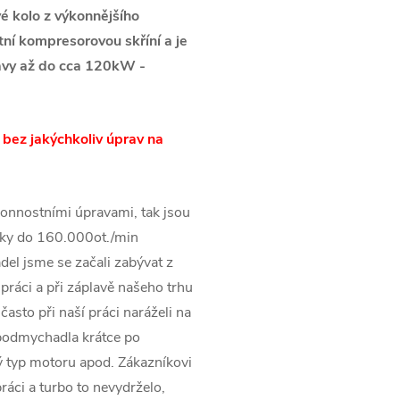
 kolo z výkonnějšího
í kompresorovou skříní a je
avy až do cca 120kW -
 bez jakýchkoliv úprav na
onnostními úpravami, tak jsou
ky do 160.000ot./min
el jsme se začali zabývat z
práci a při záplavě našeho trhu
asto při naší práci naráželi na
rbodmychadla krátce po
 typ motoru apod. Zákazníkovi
ráci a turbo to nevydrželo,