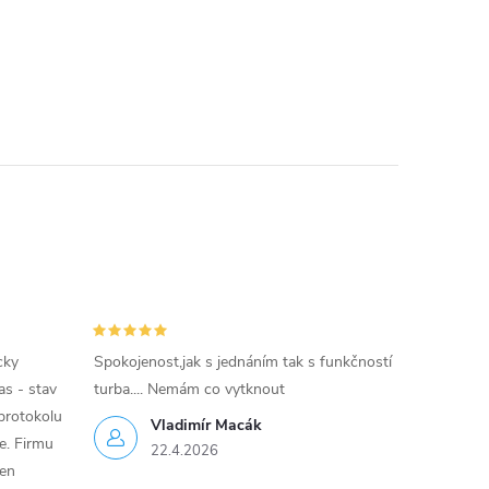
cky
Spokojenost,jak s jednáním tak s funkčností
as - stav
turba.... Nemám co vytknout
protokolu
Vladimír Macák
ce. Firmu
22.4.2026
jen