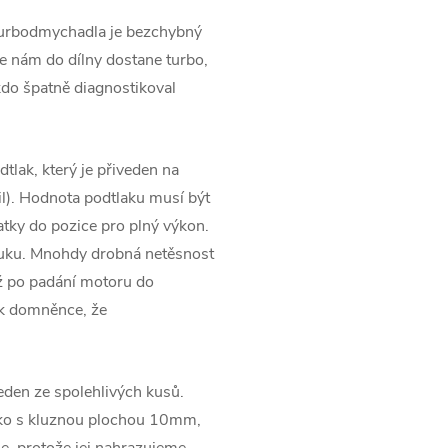
turbodmychadla je bezchybný
 nám do dílny dostane turbo,
kdo špatně diagnostikoval
tlak, který je přiveden na
l). Hodnota podtlaku musí být
tky do pozice pro plný výkon.
ýfuku. Mnohdy drobná netěsnost
ž po padání motoru do
 k domněnce, že
jeden ze spolehlivých kusů.
sko s kluznou plochou 10mm,
e, protože jej nahrazujeme