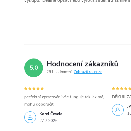
výkupu. Ideálně opsat nebo vyfotit štítek a získané 
Hodnocení zákazníků
5,0
291 hodnocení
Zobrazit recenze
perfektní zpracování vše funguje tak jak má,
DĚKUJI 
mohu doporučit
J
1
Karel Čevela
27.7.2026