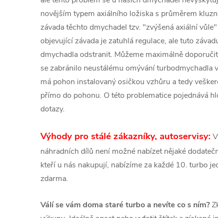
novějším typem axiálního ložiska s průměrem kluz
závada těchto dmychadel tzv. "zvýšená axiální vůle"
objevující závada je zatuhlá regulace, ale tuto záva
dmychadla odstranit. Můžeme maximálně doporučit
se zabránilo neustálému omývání turbodmychadla 
má pohon instalovaný osičkou vzhůru a tedy veškeré
přímo do pohonu. O této problematice pojednává hlo
dotazy.
Výhody pro stálé zákazníky, autoservisy:
V
náhradních dílů není možné nabízet nějaké dodatečné
kteří u nás nakupují, nabízíme za každé 10. turbo 
zdarma.
Válí se vám doma staré turbo a nevíte co s ním?
Zk