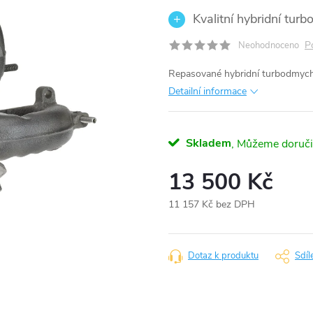
Kvalitní hybridní tur
P
Neohodnoceno
Repasované hybridní turbodmyc
Detailní informace
Skladem
13 500 Kč
11 157 Kč bez DPH
Měrná
cena:
Dotaz k produktu
Sdíl