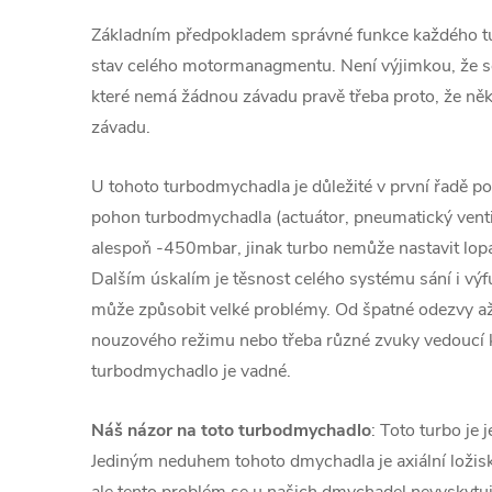
Základním předpokladem správné funkce každého 
stav celého motormanagmentu. Není výjimkou, že se
které nemá žádnou závadu pravě třeba proto, že ně
závadu.
U tohoto turbodmychadla je důležité v první řadě pod
pohon turbodmychadla (actuátor, pneumatický venti
alespoň -450mbar, jinak turbo nemůže nastavit lopa
Dalším úskalím je těsnost celého systému sání i v
může způsobit velké problémy. Od špatné odezvy a
nouzového režimu nebo třeba různé zvuky vedoucí
turbodmychadlo je vadné.
Náš názor na toto turbodmychadlo
: Toto turbo je 
Jediným neduhem tohoto dmychadla je axiální loži
ale tento problém se u našich dmychadel nevyskytuj