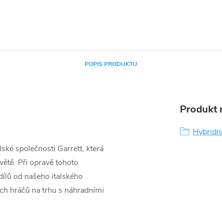
POPIS PRODUKTU
Produkt n
Hybridn
ké společnosti Garrett, která
větě. Při opravě tohoto
ílů od našeho italského
ších hráčů na trhu s náhradními