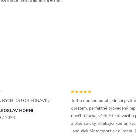
informace nám zaslat na email.
ZA RYCHLOU OBJEDNÁVKU
Turbo dodáno po objednání prakti
obratem, perfektně provedený rep
AROSLAV HORNI
nového turba, včetně testovacího 
0.7.2026
a plné záruky. Vinikající komunika
Janoušek Motorsport s.r.o. mohu 