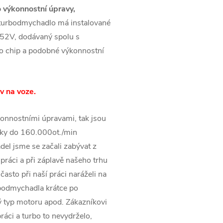
 výkonnostní úpravy,
 turbodmychadlo má instalované
52V, dodávaný spolu s
ro chip a podobné výkonnostní
v na voze.
onnostními úpravami, tak jsou
ky do 160.000ot./min
el jsme se začali zabývat z
práci a při záplavě našeho trhu
asto při naší práci naráželi na
rbodmychadla krátce po
 typ motoru apod. Zákazníkovi
ráci a turbo to nevydrželo,