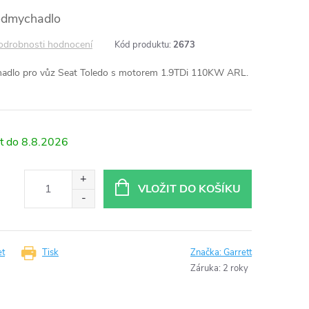
bodmychadlo
odrobnosti hodnocení
Kód produktu:
2673
hadlo pro vůz Seat Toledo s motorem 1.9TDi 110KW ARL.
8.8.2026
VLOŽIT DO KOŠÍKU
et
Tisk
Značka:
Garrett
Záruka
:
2 roky