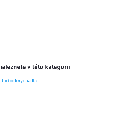
aleznete v této kategorii
í turbodmychadla