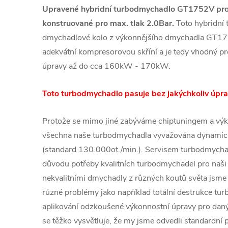
Upravené hybridní turbodmychadlo GT1752V
pro
konstruované pro max. tlak 2.0Bar.
Toto hybridní
dmychadlové kolo z výkonnějšího dmychadla GT17
adekvátní kompresorovou skříní a je tedy vhodný p
úpravy až do cca 160kW - 170kW.
Toto turbodmychadlo pasuje bez jakýchkoliv úpra
Protože se mimo jiné zabýváme chiptuningem a výk
všechna naše turbodmychadla vyvažována dynamic
(standard 130.000ot./min.). Servisem turbodmychad
důvodu potřeby kvalitních turbodmychadel pro naši 
nekvalitními dmychadly z různých koutů světa jsme č
různé problémy jako například totální destrukce tu
aplikování odzkoušené výkonnostní úpravy pro daný
se těžko vysvětluje, že my jsme odvedli standardní p