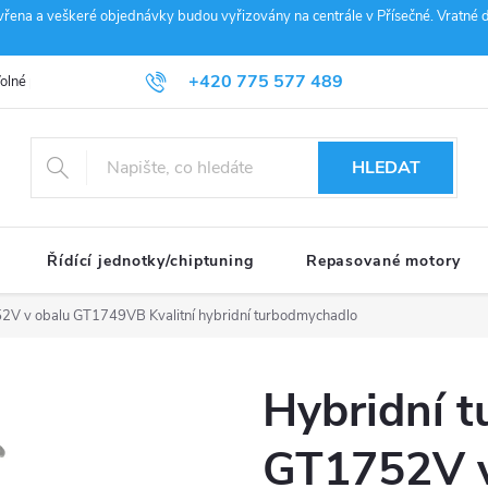
vřena a veškeré objednávky budou vyřizovány na centrále v Přísečné. Vratné d
+420 775 577 489
olné pozice
Obchodní podmínky
Reklamace
GDPR
Penz
info@janousek-motorsport.cz
HLEDAT
Řídící jednotky/chiptuning
Repasované motory
752V v obalu GT1749VB
Kvalitní hybridní turbodmychadlo
Hybridní t
GT1752V 