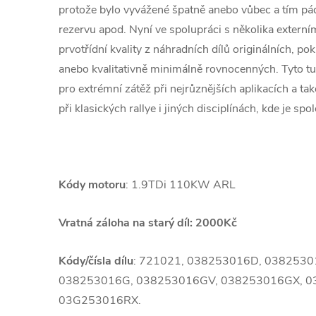
protože bylo vyvážené špatně anebo vůbec a tím 
rezervu apod. Nyní ve spolupráci s několika extern
prvotřídní kvality z náhradních dílů originálních, po
anebo kvalitativně minimálně rovnocenných. Tyto 
pro extrémní zátěž při nejrůznějších aplikacích a ta
při klasických rallye i jiných disciplínách, kde je spol
Kódy motoru
: 1.9TDi 110KW ARL
Vratná záloha na starý díl: 2000Kč
Kódy/čísla dílu
: 721021, 038253016D, 038253
038253016G, 038253016GV, 038253016GX, 0
03G253016RX.