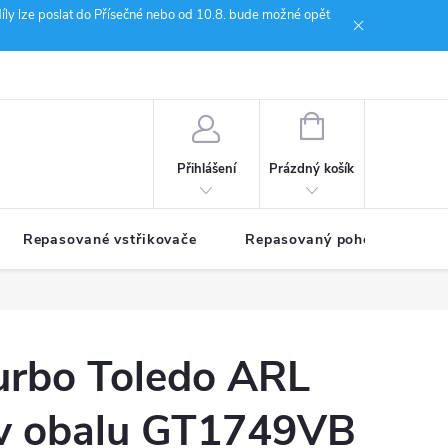
íly lze poslat do Přísečné nebo od 10.8. bude možné opět
ion Janoušek Motorsport Český Krumlov
NÁKUPNÍ
KOŠÍK
Prázdný košík
Přihlášení
Repasované vstřikovače
Repasovaný pohon TDM
urbo Toledo ARL
v obalu GT1749VB