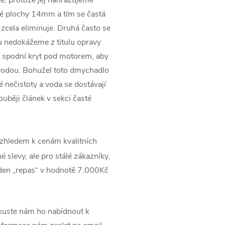
né plochy 14mm a tím se častá
 zcela eliminuje. Druhá často se
du nedokážeme z titulu opravy
 spodní kryt pod motorem, aby
vodou. Bohužel toto dmychadlo
 nečistoty a voda se dostávají
uběji článek v sekci časté
zhledem k cenám kvalitních
 slevy, ale pro stálé zákazníky,
jeden „repas“ v hodnotě 7.000Kč
uste nám ho nabídnout k