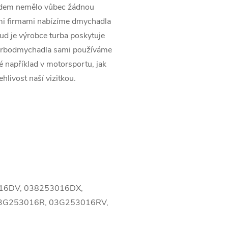
pádem nemělo vůbec žádnou
ími firmami nabízíme dmychadla
kud je výrobce turba poskytuje
turbodmychadla sami používáme
ké například v motorsportu, jak
ehlivost naší vizitkou.
016DV, 038253016DX,
3G253016R, 03G253016RV,