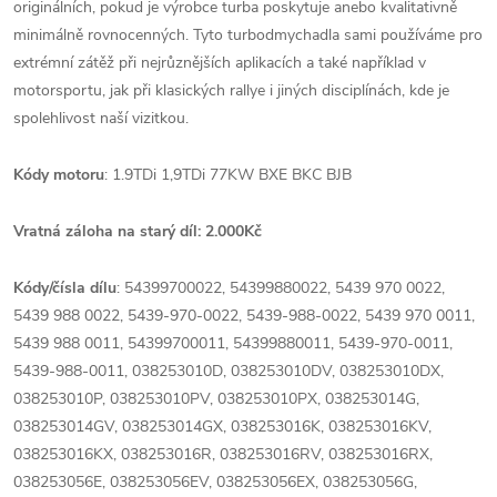
originálních, pokud je výrobce turba poskytuje anebo kvalitativně
minimálně rovnocenných. Tyto turbodmychadla sami používáme pro
extrémní zátěž při nejrůznějších aplikacích a také například v
motorsportu, jak při klasických rallye i jiných disciplínách, kde je
spolehlivost naší vizitkou.
Kódy motoru
: 1.9TDi 1,9TDi 77KW BXE BKC BJB
Vratná záloha na starý díl: 2.000Kč
Kódy/čísla dílu
: 54399700022, 54399880022, 5439 970 0022,
5439 988 0022, 5439-970-0022, 5439-988-0022, 5439 970 0011,
5439 988 0011, 54399700011, 54399880011, 5439-970-0011,
5439-988-0011, 038253010D, 038253010DV, 038253010DX,
038253010P, 038253010PV, 038253010PX, 038253014G,
038253014GV, 038253014GX, 038253016K, 038253016KV,
038253016KX, 038253016R, 038253016RV, 038253016RX,
038253056E, 038253056EV, 038253056EX, 038253056G,