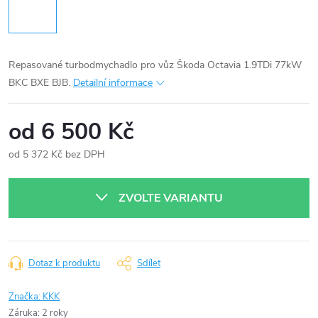
Repasované turbodmychadlo pro vůz Škoda Octavia 1.9TDi 77kW
BKC BXE BJB.
Detailní informace
od
6 500 Kč
od
5 372 Kč
bez DPH
Měrná
cena:
ZVOLTE VARIANTU
Dotaz k produktu
Sdílet
Značka:
KKK
Záruka
:
2 roky