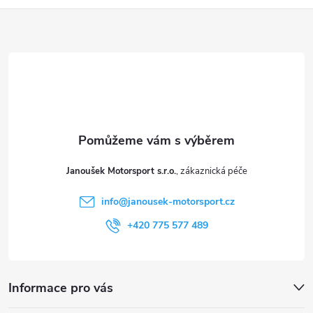
Z
á
p
a
t
Janoušek Motorsport s.r.o.
í
info
@
janousek-motorsport.cz
+420 775 577 489
Informace pro vás