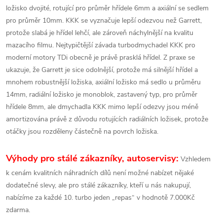
ložisko dvojité, rotující pro průměr hřídele 6mm a axiální se sedlem
pro průměr 10mm. KKK se vyznačuje lepší odezvou než Garrett,
protože slabá je hřídel lehčí, ale zároveň náchylnější na kvalitu
mazacího filmu. Nejtypičtější závada turbodmychadel KKK pro
moderní motory TDi obecně je právě prasklá hřídel. Z praxe se
ukazuje, že Garrett je sice odolnější, protože má silnější hřídel a
mnohem robustnější ložiska, axiální ložisko má sedlo u průměru
14mm, radiální ložisko je monoblok, zastavený typ, pro průměr
hřídele 8mm, ale dmychadla KKK mimo lepší odezvy jsou méně
amortizována právě z důvodu rotujících radiálních ložisek, protože
otáčky jsou rozděleny částečně na povrch ložiska.
Výhody pro stálé zákazníky, autoservisy:
Vzhledem
k cenám kvalitních náhradních dílů není možné nabízet nějaké
dodatečné slevy, ale pro stálé zákazníky, kteří u nás nakupují,
nabízíme za každé 10. turbo jeden „repas“ v hodnotě 7.000Kč
zdarma.