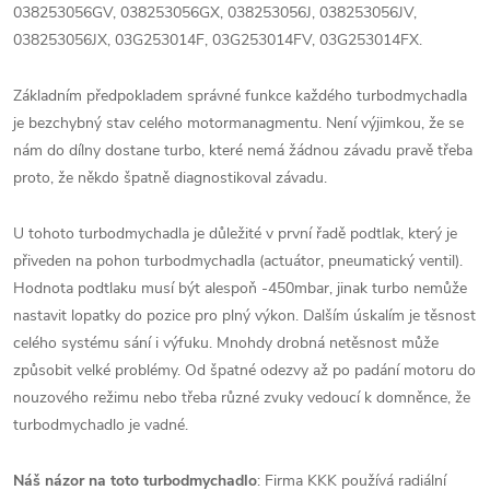
038253056GV, 038253056GX, 038253056J, 038253056JV,
038253056JX, 03G253014F, 03G253014FV, 03G253014FX.
Základním předpokladem správné funkce každého turbodmychadla
je bezchybný stav celého motormanagmentu. Není výjimkou, že se
nám do dílny dostane turbo, které nemá žádnou závadu pravě třeba
proto, že někdo špatně diagnostikoval závadu.
U tohoto turbodmychadla je důležité v první řadě podtlak, který je
přiveden na pohon turbodmychadla (actuátor, pneumatický ventil).
Hodnota podtlaku musí být alespoň -450mbar, jinak turbo nemůže
nastavit lopatky do pozice pro plný výkon. Dalším úskalím je těsnost
celého systému sání i výfuku. Mnohdy drobná netěsnost může
způsobit velké problémy. Od špatné odezvy až po padání motoru do
nouzového režimu nebo třeba různé zvuky vedoucí k domněnce, že
turbodmychadlo je vadné.
Náš názor na toto turbodmychadlo
: Firma KKK používá radiální