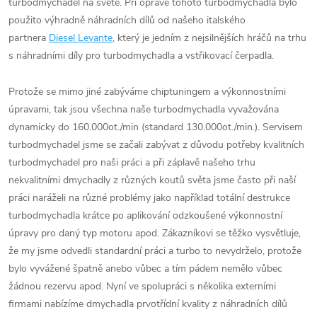
turbodmychadel na světě. Při opravě tohoto turbodmychadla bylo
použito výhradně náhradních dílů od našeho italského
partnera
Diesel Levante
, který je jedním z nejsilnějších hráčů na trhu
s náhradními díly pro turbodmychadla a vstřikovací čerpadla.
Protože se mimo jiné zabýváme chiptuningem a výkonnostními
úpravami, tak jsou všechna naše turbodmychadla vyvažována
dynamicky do 160.000ot./min (standard 130.000ot./min.). Servisem
turbodmychadel jsme se začali zabývat z důvodu potřeby kvalitních
turbodmychadel pro naši práci a při záplavě našeho trhu
nekvalitními dmychadly z různých koutů světa jsme často při naší
práci naráželi na různé problémy jako například totální destrukce
turbodmychadla krátce po aplikování odzkoušené výkonnostní
úpravy pro daný typ motoru apod. Zákazníkovi se těžko vysvětluje,
že my jsme odvedli standardní práci a turbo to nevydrželo, protože
bylo vyvážené špatně anebo vůbec a tím pádem nemělo vůbec
žádnou rezervu apod. Nyní ve spolupráci s několika externími
firmami nabízíme dmychadla prvotřídní kvality z náhradních dílů