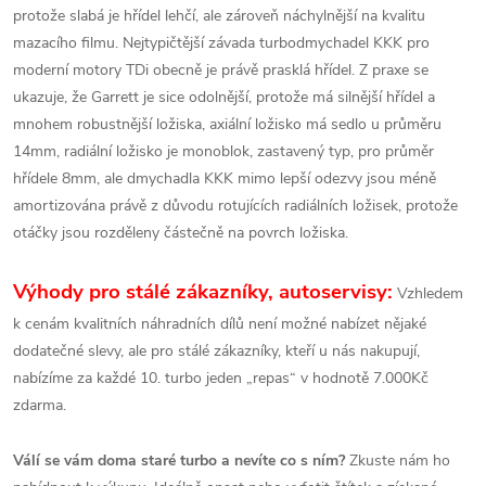
protože slabá je hřídel lehčí, ale zároveň náchylnější na kvalitu
mazacího filmu. Nejtypičtější závada turbodmychadel KKK pro
moderní motory TDi obecně je právě prasklá hřídel. Z praxe se
ukazuje, že Garrett je sice odolnější, protože má silnější hřídel a
mnohem robustnější ložiska, axiální ložisko má sedlo u průměru
14mm, radiální ložisko je monoblok, zastavený typ, pro průměr
hřídele 8mm, ale dmychadla KKK mimo lepší odezvy jsou méně
amortizována právě z důvodu rotujících radiálních ložisek, protože
otáčky jsou rozděleny částečně na povrch ložiska.
Výhody pro stálé zákazníky, autoservisy:
Vzhledem
k cenám kvalitních náhradních dílů není možné nabízet nějaké
dodatečné slevy, ale pro stálé zákazníky, kteří u nás nakupují,
nabízíme za každé 10. turbo jeden „repas“ v hodnotě 7.000Kč
zdarma.
Válí se vám doma staré turbo a nevíte co s ním?
Zkuste nám ho