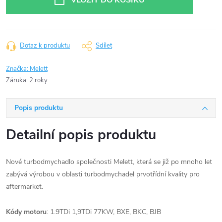
VLOŽIT DO KOŠÍKU
Dotaz k produktu
Sdílet
Značka:
Melett
Záruka
:
2 roky
Popis produktu
Detailní popis produktu
Nové turbodmychadlo společnosti Melett, která se již po mnoho let
zabývá výrobou v oblasti turbodmychadel prvotřídní kvality pro
aftermarket.
Kódy motoru
: 1.9TDi 1,9TDi 77KW, BXE, BKC, BJB