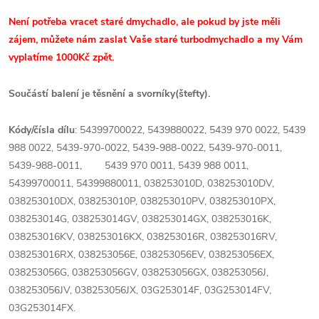
Není potřeba vracet staré dmychadlo, ale pokud by jste měli
zájem, můžete nám zaslat Vaše staré turbodmychadlo a my Vám
vyplatíme 1000Kč zpět.
Součástí balení je těsnění a svorníky(štefty).
Kódy/čísla dílu
: 54399700022, 5439880022, 5439 970 0022, 5439
988 0022, 5439-970-0022, 5439-988-0022, 5439-970-0011,
5439-988-0011, 5439 970 0011, 5439 988 0011,
54399700011, 54399880011, 038253010D, 038253010DV,
038253010DX, 038253010P, 038253010PV, 038253010PX,
038253014G, 038253014GV, 038253014GX, 038253016K,
038253016KV, 038253016KX, 038253016R, 038253016RV,
038253016RX, 038253056E, 038253056EV, 038253056EX,
038253056G, 038253056GV, 038253056GX, 038253056J,
038253056JV, 038253056JX, 03G253014F, 03G253014FV,
03G253014FX.