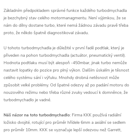
Základním předpokladem správné funkce každého turbodmychadla
je bezchybný stav celého motormanagmentu. Není výjimkou, že se
nám do dílny dostane turbo, které nemá žádnou závadu pravě třeba
proto, že někdo špatně diagnostikoval závadu.
U tohoto turbodmychadla je důležité v první řadě podtlak, který je
přiveden na pohon turbodmychadla (actuátor, pneumatický ventil).
Hodnota podtlaku musí být alespoň -450mbar, jinak turbo nemůže
nastavit lopatky do pozice pro plný výkon. Dalším úskalím je těsnost
celého systému sání i výfuku. Mnohdy drobná netěsnost může
způsobit velké problémy. Od špatné odezvy až po padání motoru do
nouzového režimu nebo třeba různé zvuky vedoucí k domněnce, že
turbodmychadlo je vadné.
Náš názor na toto turbodmychadlo
: Firma KKK používá radiální
ložisko dvojité, rotující pro průměr hřídele 6mm a axiální se sedlem
pro průměr 10mm. KKK se vyznačuje lepší odezvou než Garrett,