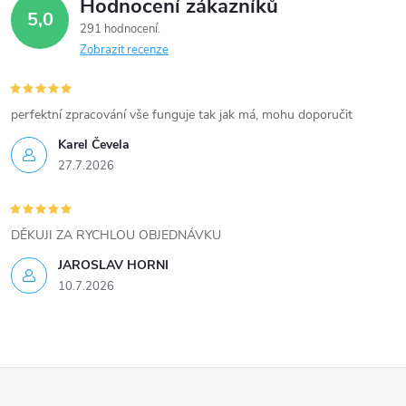
Hodnocení zákazníků
5,0
291 hodnocení
Zobrazit recenze
perfektní zpracování vše funguje tak jak má, mohu doporučit
Karel Čevela
27.7.2026
DĚKUJI ZA RYCHLOU OBJEDNÁVKU
JAROSLAV HORNI
10.7.2026
Z