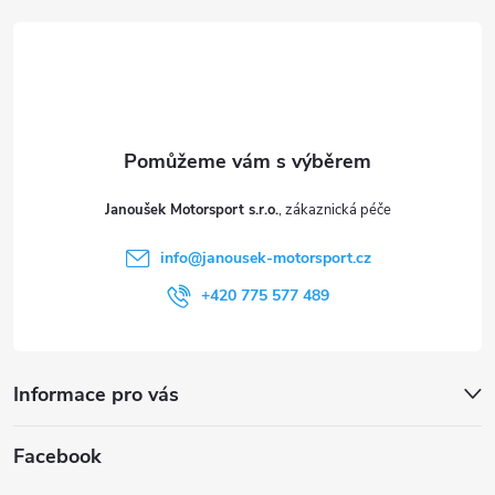
á
p
a
t
Janoušek Motorsport s.r.o.
í
info
@
janousek-motorsport.cz
+420 775 577 489
Informace pro vás
Facebook