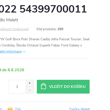
022 54399700011
lo Melett
obnosti hodnocení
Kód produktu:
289
W Golf Bora Polo Sharan Caddy Jetta Passat Touran, Seat
a Cordoba, Škoda Octavia Superb Fabia, Ford Galaxy s
ailní informace
8.8.2026
VLOŽIT DO KOŠÍKU
et
Tisk
Značka:
Melett