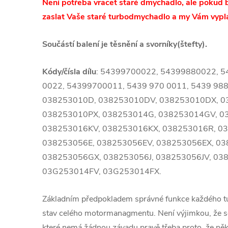
Není potřeba vracet staré dmychadlo, ale pokud 
zaslat Vaše staré turbodmychadlo a my Vám vypl
Součástí balení je těsnění a svorníky(štefty).
Kódy/čísla dílu
: 54399700022, 54399880022, 5
0022, 54399700011, 5439 970 0011, 5439 98
038253010D, 038253010DV, 038253010DX, 0
038253010PX, 038253014G, 038253014GV, 0
038253016KV, 038253016KX, 038253016R, 0
038253056E, 038253056EV, 038253056EX, 0
038253056GX, 038253056J, 038253056JV, 03
03G253014FV, 03G253014FX.
Základním předpokladem správné funkce každého 
stav celého motormanagmentu. Není výjimkou, že se
které nemá žádnou závadu pravě třeba proto, že ně