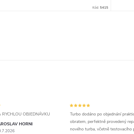
Kód:
5415
ZA RYCHLOU OBJEDNÁVKU
Turbo dodáno po objednání prakti
obratem, perfektně provedený rep
AROSLAV HORNI
nového turba, včetně testovacího 
0.7.2026