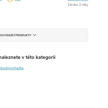
Záruka
:
2 roky
OUVISEJÍCÍ PRODUKTY
aleznete v této kategorii
rbodmychadla