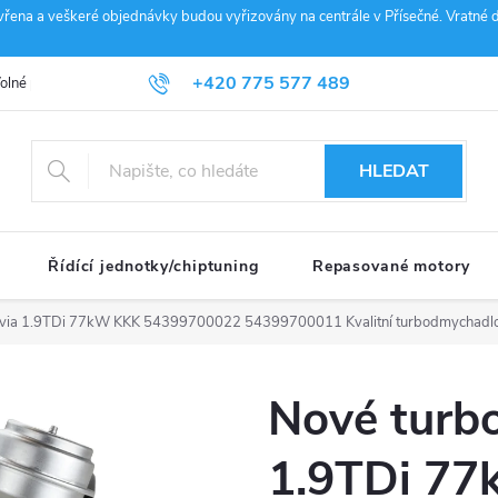
vřena a veškeré objednávky budou vyřizovány na centrále v Přísečné. Vratné d
+420 775 577 489
olné pozice
Obchodní podmínky
Reklamace
GDPR
Penz
info@janousek-motorsport.cz
HLEDAT
Řídící jednotky/chiptuning
Repasované motory
ctavia 1.9TDi 77kW KKK 54399700022 54399700011
Kvalitní turbodmychadl
Nové turbo
1.9TDi 7