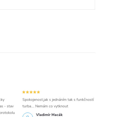
cky
Spokojenost,jak s jednáním tak s funkčností
as - stav
turba.... Nemám co vytknout
protokolu
Vladimír Macák