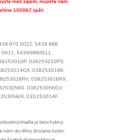
byste měli zájem, můžete nám
atíme 1000Kč zpět.
439 970 0022, 5439 988
8 0011, 54399880011,
38253010P, 038253010PV,
38253014GX, 038253016K,
38253016RV, 038253016RX,
38253056G, 038253056GV,
8253056JX, 03G253014F,
turbodmychadla je bezchybný
 nám do dílny dostane turbo,
kdo špatně diagnostikoval