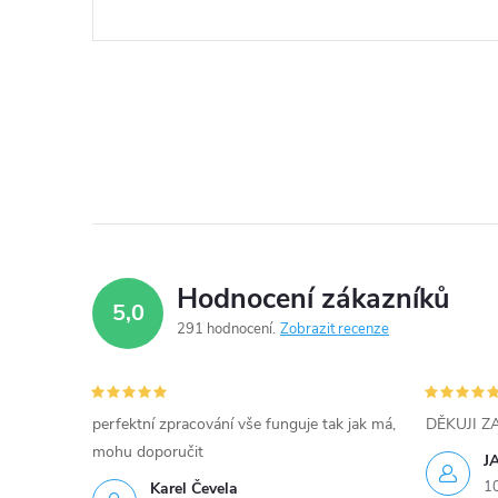
Hodnocení zákazníků
5,0
291 hodnocení
Zobrazit recenze
perfektní zpracování vše funguje tak jak má,
DĚKUJI 
mohu doporučit
J
1
Karel Čevela