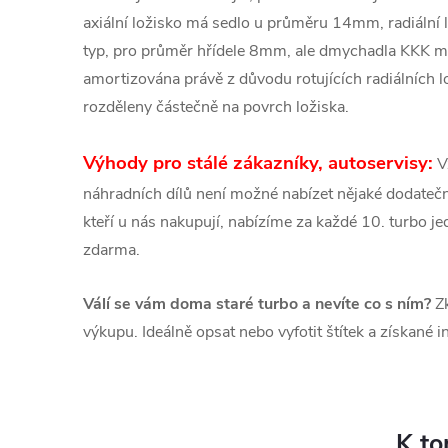
axiální ložisko má sedlo u průměru 14mm, radiální 
typ, pro průměr hřídele 8mm, ale dmychadla KKK m
amortizována právě z důvodu rotujících radiálních l
rozděleny částečně na povrch ložiska.
Výhody pro stálé zákazníky, autoservisy:
V
náhradních dílů není možné nabízet nějaké dodatečné
kteří u nás nakupují, nabízíme za každé 10. turbo 
zdarma.
Válí se vám doma staré turbo a nevíte co s ním?
Zk
výkupu. Ideálně opsat nebo vyfotit štítek a získané 
K to