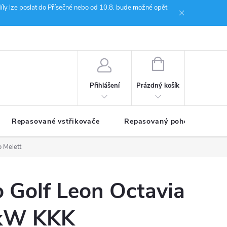
íly lze poslat do Přísečné nebo od 10.8. bude možné opět
ion Janoušek Motorsport Český Krumlov
NÁKUPNÍ
KOŠÍK
Prázdný košík
Přihlášení
Repasované vstřikovače
Repasovaný pohon TDM
o Melett
 Golf Leon Octavia
7kW KKK