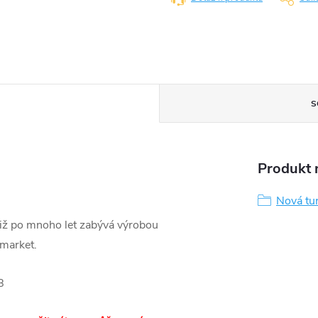
S
Produkt n
Nová tu
již po mnoho let zabývá výrobou
rmarket.
B