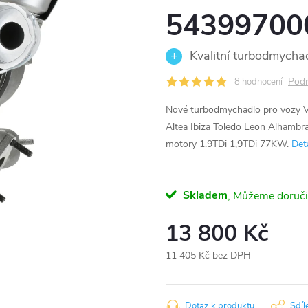
54399700
Kvalitní turbodmychad
Podr
8 hodnocení
Nové turbodmychadlo pro vozy V
Altea Ibiza Toledo Leon Alhambr
motory 1.9TDi 1,9TDi 77KW.
Det
Skladem
13 800 Kč
11 405 Kč bez DPH
Měrná
cena:
Dotaz k produktu
Sdíl