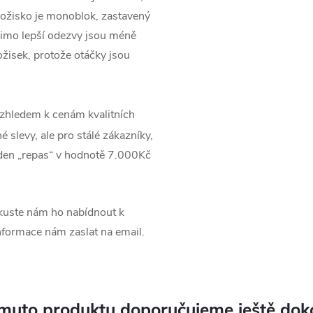
ložisko je monoblok, zastavený
imo lepší odezvy jsou méně
ožisek, protože otáčky jsou
zhledem k cenám kvalitních
 slevy, ale pro stálé zákazníky,
jeden „repas“ v hodnotě 7.000Kč
uste nám ho nabídnout k
informace nám zaslat na email.
muto produktu doporučujeme ještě dok