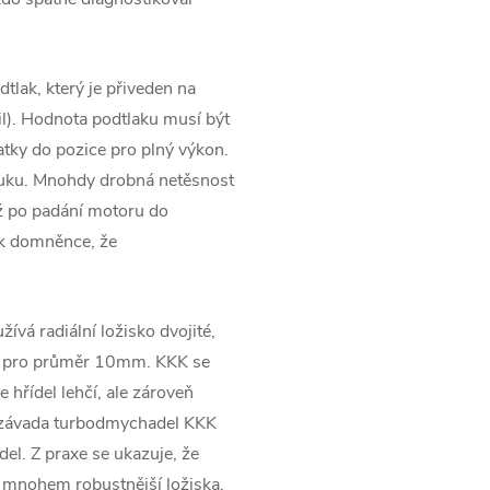
tlak, který je přiveden na
l). Hodnota podtlaku musí být
tky do pozice pro plný výkon.
ýfuku. Mnohdy drobná netěsnost
ž po padání motoru do
 k domněnce, že
ívá radiální ložisko dvojité,
em pro průměr 10mm. KKK se
 hřídel lehčí, ale zároveň
ší závada turbodmychadel KKK
el. Z praxe se ukazuje, že
 a mnohem robustnější ložiska,