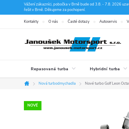
Přejít
Vážení zákazníci, pobočka v Brně bude od 3.8. - 7.8. 2026 uza
řešit v Brně. Děkujeme za pochopení.
na
obsah
Kontakty
O nás
Časté dotazy
Autoservis
V
Repasovaná turba
Hybridní turba
Nová turbodmychadla
Nové turbo Golf Leon O
Domů
NOVÉ