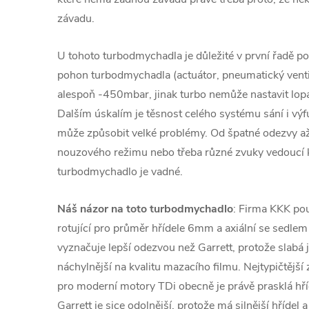
závadu.
U tohoto turbodmychadla je důležité v první řadě pod
pohon turbodmychadla (actuátor, pneumatický venti
alespoň -450mbar, jinak turbo nemůže nastavit lopa
Dalším úskalím je těsnost celého systému sání i v
může způsobit velké problémy. Od špatné odezvy a
nouzového režimu nebo třeba různé zvuky vedoucí
turbodmychadlo je vadné.
Náš názor na toto turbodmychadlo
: Firma KKK použ
rotující pro průměr hřídele 6mm a axiální se sedl
vyznačuje lepší odezvou než Garrett, protože slabá je
náchylnější na kvalitu mazacího filmu. Nejtypičtěj
pro moderní motory TDi obecně je právě prasklá hříd
Garrett je sice odolnější, protože má silnější hřídel