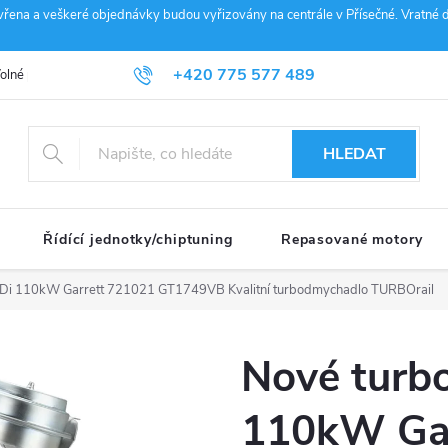
vřena a veškeré objednávky budou vyřizovány na centrále v Přísečné. Vratné d
+420 775 577 489
olné pozice
Obchodní podmínky
Reklamace
GDPR
Penz
info@janousek-motorsport.cz
HLEDAT
Řídící jednotky/chiptuning
Repasované motory
.9TDi 110kW Garrett 721021 GT1749VB
Kvalitní turbodmychadlo TURBOrail
Nové turbo
110kW Gar