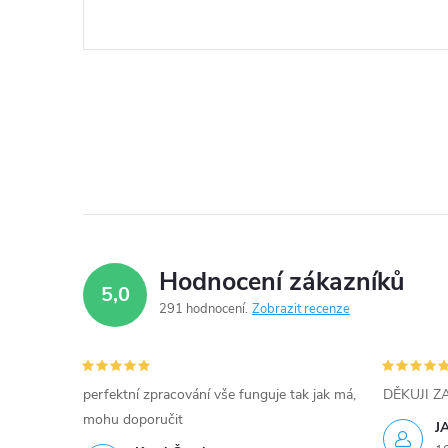
Hodnocení zákazníků
5,0
291 hodnocení
Zobrazit recenze
perfektní zpracování vše funguje tak jak má,
DĚKUJI 
mohu doporučit
J