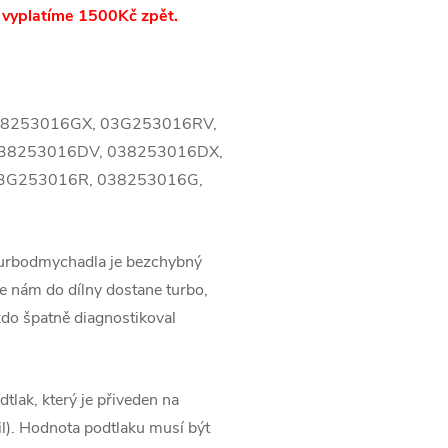
 vyplatíme 1500Kč zpět.
38253016GX, 03G253016RV,
38253016DV, 038253016DX,
3G253016R, 038253016G,
turbodmychadla je bezchybný
 nám do dílny dostane turbo,
kdo špatně diagnostikoval
tlak, který je přiveden na
l). Hodnota podtlaku musí být