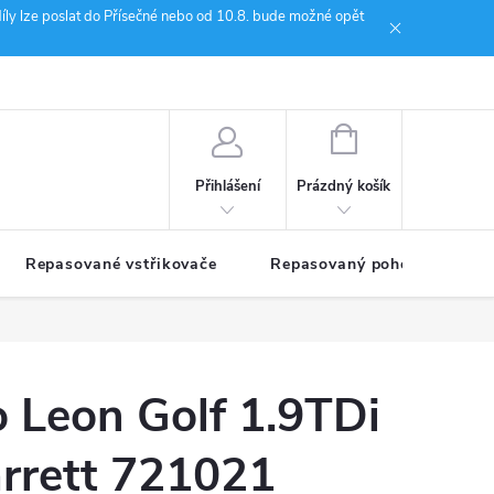
íly lze poslat do Přísečné nebo od 10.8. bude možné opět
ion Janoušek Motorsport Český Krumlov
NÁKUPNÍ
KOŠÍK
Prázdný košík
Přihlášení
Repasované vstřikovače
Repasovaný pohon TDM
 Leon Golf 1.9TDi
rett 721021