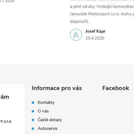
0.7.2026
a plné záruky. Vinikající komunika
Janoušek Motorsport s.r.o. mohu 
doporučit.
Josef Kapr
25.4.2026
Informace pro vás
Facebook
Kontakty
O nás
Časté dotazy
 s.r.o.
Autoservis