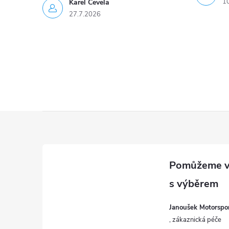
1
Karel Čevela
27.7.2026
Z
á
p
a
Janoušek Motorsport
t