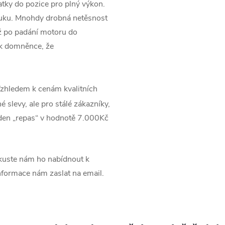
tky do pozice pro plný výkon.
ýfuku. Mnohdy drobná netěsnost
ž po padání motoru do
 k domněnce, že
zhledem k cenám kvalitních
 slevy, ale pro stálé zákazníky,
jeden „repas“ v hodnotě 7.000Kč
uste nám ho nabídnout k
informace nám zaslat na email.