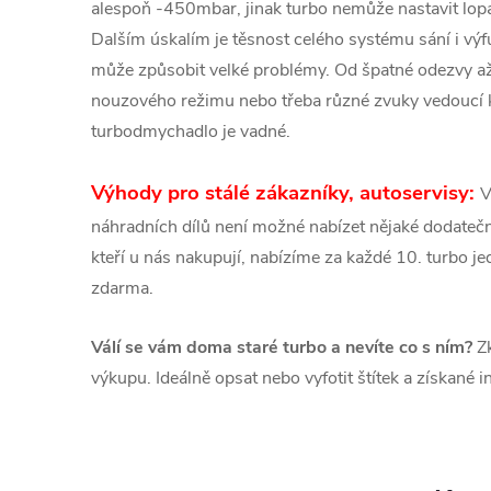
alespoň -450mbar, jinak turbo nemůže nastavit lopa
Dalším úskalím je těsnost celého systému sání i v
může způsobit velké problémy. Od špatné odezvy a
nouzového režimu nebo třeba různé zvuky vedoucí
turbodmychadlo je vadné.
Výhody pro stálé zákazníky, autoservisy:
V
náhradních dílů není možné nabízet nějaké dodatečné
kteří u nás nakupují, nabízíme za každé 10. turbo 
zdarma.
Válí se vám doma staré turbo a nevíte co s ním?
Zk
výkupu. Ideálně opsat nebo vyfotit štítek a získané 