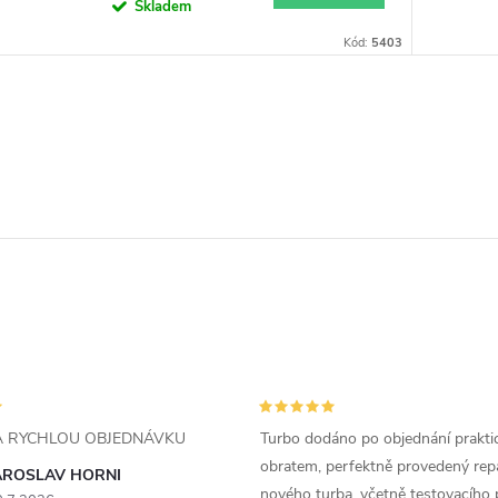
Skladem
Kód:
5403
ZA RYCHLOU OBJEDNÁVKU
Turbo dodáno po objednání prakti
obratem, perfektně provedený rep
AROSLAV HORNI
nového turba, včetně testovacího 