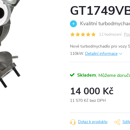
GT1749V
Kvalitní turbodmycha
Pod
12 hodnocení
Nové turbodmychadlo pro vozy S
110kW.
Detailní informace
Skladem
14 000 Kč
11 570 Kč bez DPH
Měrná
cena:
Dotaz k produktu
Sdíl