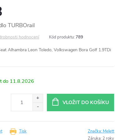
B
dlo TURBOrail
robnosti hodnocení
Kód produktu:
789
eat Alhambra Leon Toledo, Volkswagen Bora Golf 1.9TDi
11.8.2026
VLOŽIT DO KOŠÍKU
et
Tisk
Značka:
Melett
Záruka
:
2 roky