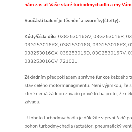
nám zaslat Vaše staré turbodmychadlo a my Vám
Součástí balení je těsnění a svorníky(štefty).
Kódy/čísla dílu
: 038253016GV, 03G253016R, 0
03G253016RX, 038253016G, 03G253016RX, 0
038253016GX, 038253016D, 03G253016RV, 0
038253016GV, 721021.
Základním předpokladem správné funkce každého 
stav celého motormanagmentu. Není výjimkou, že se
které nemá žádnou závadu pravě třeba proto, že ně
závadu.
U tohoto turbodmychadla je důležité v první řadě pod
pohon turbodmychadla (actuátor, pneumatický venti