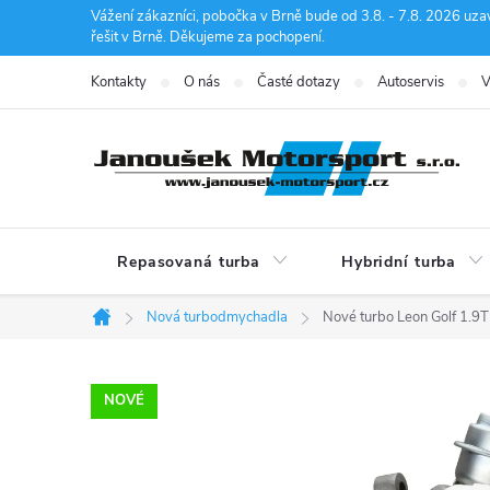
Přejít
Vážení zákazníci, pobočka v Brně bude od 3.8. - 7.8. 2026 uza
řešit v Brně. Děkujeme za pochopení.
na
obsah
Kontakty
O nás
Časté dotazy
Autoservis
V
Repasovaná turba
Hybridní turba
Nová turbodmychadla
Nové turbo Leon Golf 1
Domů
NOVÉ