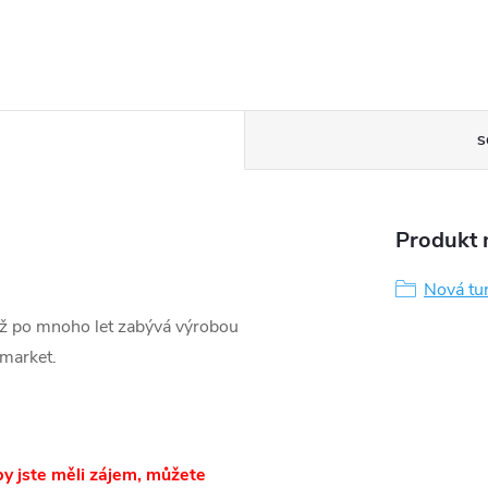
S
Produkt n
Nová tu
iž po mnoho let zabývá výrobou
rmarket.
y jste měli zájem, můžete