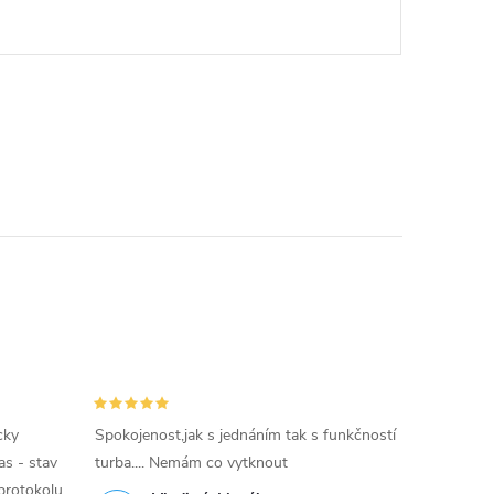
cky
Spokojenost,jak s jednáním tak s funkčností
as - stav
turba.... Nemám co vytknout
protokolu